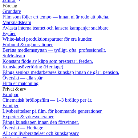
Jämför
Företag
Grundare
Film som följer ert tempo — innan ni är redo att pitcha.
Marknadsteam
Avlasta interna teamet och lansera kampanjer snabbare.
Byråer
White-label produktionspartner för era kunder.
Förbund & organisationer
Berätta medlemsnyttan — tydligt, ofta, professionellt.
SoMe-team
Konstant flöde av klipp som presterar i feeden.
Kunskapsöverföring (Heritage)
Fånga seniora medarbetares kunskap innan de går i pension.
Översikt — alla spår
Hitta er matchning
Privat & arv
Brudpar
Cinematisk bröllopsfilm — 1–3 bröllop per år.
Familjer
Livsberättelser på film, för kommande generationer.
Experter & yrkesveteraner
Fånga kunskapen innan den försvinner.
Översikt — Heritage
Allt om livsberättelser och kunskapsarv