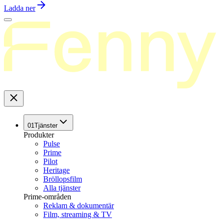
Ladda ner
01
Tjänster
Produkter
Pulse
Prime
Pilot
Heritage
Bröllopsfilm
Alla tjänster
Prime-områden
Reklam & dokumentär
Film, streaming & TV