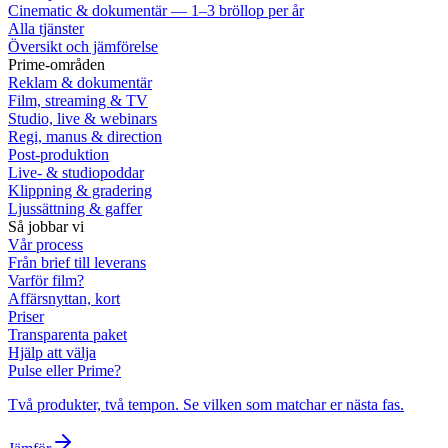
Cinematic & dokumentär — 1–3 bröllop per år
Alla tjänster
Översikt och jämförelse
Prime-områden
Reklam & dokumentär
Film, streaming & TV
Studio, live & webinars
Regi, manus & direction
Post-produktion
Live- & studiopoddar
Klippning & gradering
Ljussättning & gaffer
Så jobbar vi
Vår process
Från brief till leverans
Varför film?
Affärsnyttan, kort
Priser
Transparenta paket
Hjälp att välja
Pulse eller Prime?
Två produkter, två tempon. Se vilken som matchar er nästa fas.