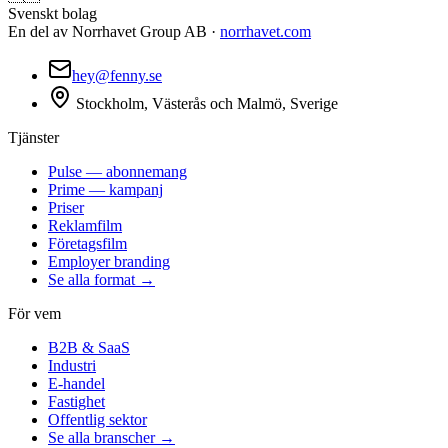
Svenskt bolag
En del av Norrhavet Group AB ·
norrhavet.com
hey@fenny.se
Stockholm, Västerås och Malmö, Sverige
Tjänster
Pulse — abonnemang
Prime — kampanj
Priser
Reklamfilm
Företagsfilm
Employer branding
Se alla format →
För vem
B2B & SaaS
Industri
E-handel
Fastighet
Offentlig sektor
Se alla branscher →