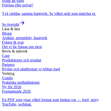
Hjälp att välja
Företag eller privat?
Två världar, samma hantverk. Se vilket spår som matchar er.
Se översikt
Läsa & lära
Blogg
Artiklar, perspektiv, hantverk
Frågor & svar
Det vi får frågan om mest
Bevis & nätverk
Case
Produktioner och resultat
Partners
Byråer och plattformar vi jobbar med
Verktyg
Guider
Praktiska nedladdningar
Ny för 2026
Formatguide 2026
En PDF som visar vilket format som funkar var — feed, story,
YouTube, webinar.