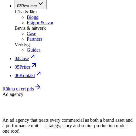
03
Resurser
Läsa & lära
Blogg
Frågor & svar
Bevis & nätverk
Case
Partners
Verktyg
Guider
04
Case
05
Priser
06
Kontakt
Räkna ut ert pris
Ad agency
An ad agency that treats every commercial as both a brand asset and
a performance unit — strategy, story and senior production under
one roof.