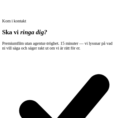
Ready to make this video?
Book a strategy call
Kom i kontakt
See pricing
Ska vi
ringa dig?
Premiumfilm utan agentur-tröghet. 15 minuter — vi lyssnar på vad
ni vill säga och säger rakt ut om vi är rätt för er.