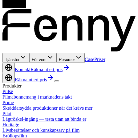
Case
Priser
Tjänster
För vem
Resurser
Kontakt
Räkna ut ert pris
Räkna ut ert pris
Produkter
Pulse
Filmabonnemang i marknadens takt
Prime
Skräddarsydda produktioner när det krävs mer
Pilot
Lågtröskel-ingång — testa utan att binda er
Heritage
Livsberättelser och kunskapsarv på film
Bröllopsfilm