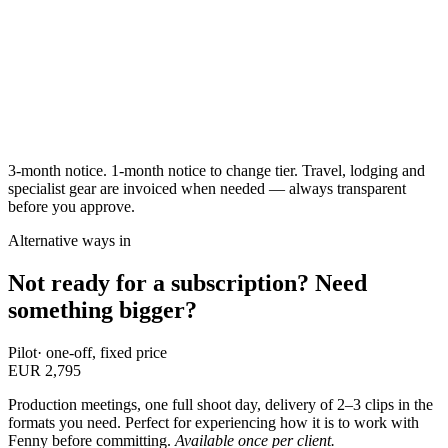
1–2 shoot days / month
6+ finished clips / month
Dedicated producer
Light Prime credits included
Start
Pro
3-month notice. 1-month notice to change tier. Travel, lodging and
specialist gear are invoiced when needed — always transparent
before you approve.
Alternative ways in
Not ready for a subscription? Need
something bigger?
Pilot
· one-off, fixed price
EUR 2,795
Production meetings, one full shoot day, delivery of 2–3 clips in the
formats you need. Perfect for experiencing how it is to work with
Fenny before committing.
Available once per client.