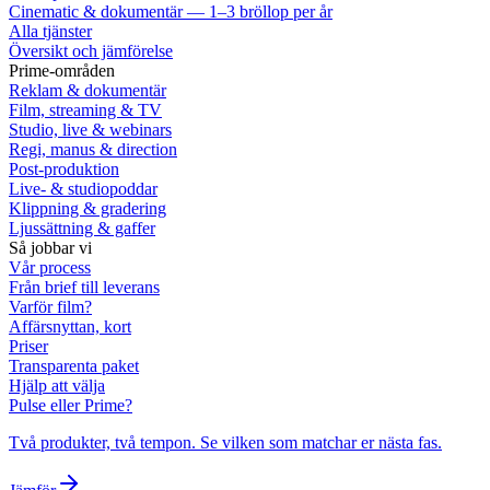
Cinematic & dokumentär — 1–3 bröllop per år
Alla tjänster
Översikt och jämförelse
Prime-områden
Reklam & dokumentär
Film, streaming & TV
Studio, live & webinars
Regi, manus & direction
Post-produktion
Live- & studiopoddar
Klippning & gradering
Ljussättning & gaffer
Så jobbar vi
Vår process
Från brief till leverans
Varför film?
Affärsnyttan, kort
Priser
Transparenta paket
Hjälp att välja
Pulse eller Prime?
Två produkter, två tempon. Se vilken som matchar er nästa fas.