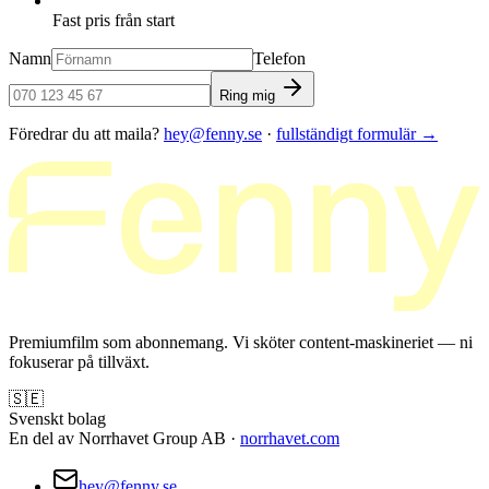
Fast pris från start
Namn
Telefon
Ring mig
Föredrar du att maila?
hey@fenny.se
·
fullständigt formulär
→
Premiumfilm som abonnemang. Vi sköter content-maskineriet — ni
fokuserar på tillväxt.
🇸🇪
Svenskt bolag
En del av Norrhavet Group AB ·
norrhavet.com
hey@fenny.se