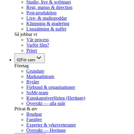
Studio, live & webinars
Regi, manus & direction
Post-produktion
Live- & studiopoddar
Klippning & gradering
Ljussättning & gaffer
Så jobbar vi
Vår process
Varför film?
Priser
02
För vem
Företag
Grundare
Marknadsteam
Byråer
Förbund & organisationer
SoMe-team
Kunskapsöverföring (Heritage)
Översikt — alla spår
Privat & arv
Brudpar
Familjer
Experter & yrkesveteraner
Översikt — Heritage