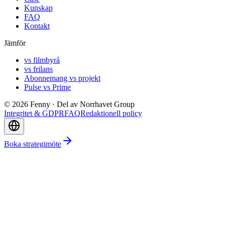
Kunskap
FAQ
Kontakt
Jämför
vs filmbyrå
vs frilans
Abonnemang vs projekt
Pulse vs Prime
©
2026
Fenny ·
Del av Norrhavet Group
Integritet & GDPR
FAQ
Redaktionell policy
Boka strategimöte