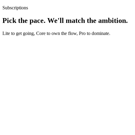
Subscriptions
Pick the pace. We'll match the ambition.
Lite to get going, Core to own the flow, Pro to dominate.
EUR 1,395
/ month
1 shoot day every other month
2 finished clips / month
All channel formats
Shared planning
Start
Lite