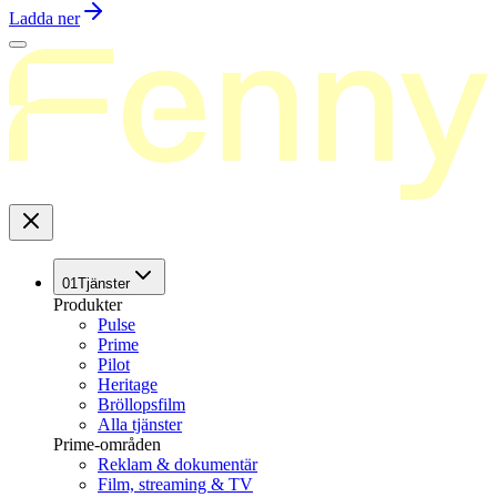
Ladda ner
01
Tjänster
Produkter
Pulse
Prime
Pilot
Heritage
Bröllopsfilm
Alla tjänster
Prime-områden
Reklam & dokumentär
Film, streaming & TV