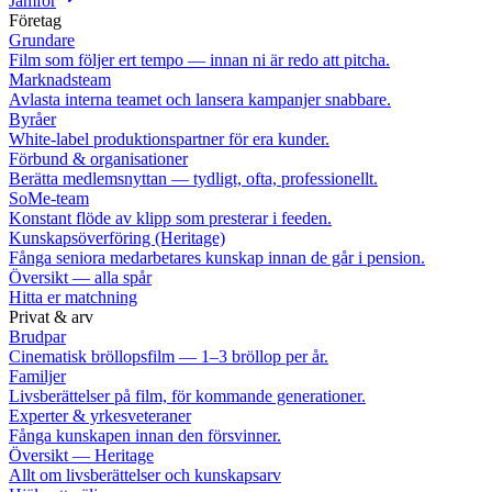
Jämför
Företag
Grundare
Film som följer ert tempo — innan ni är redo att pitcha.
Marknadsteam
Avlasta interna teamet och lansera kampanjer snabbare.
Byråer
White-label produktionspartner för era kunder.
Förbund & organisationer
Berätta medlemsnyttan — tydligt, ofta, professionellt.
SoMe-team
Konstant flöde av klipp som presterar i feeden.
Kunskapsöverföring (Heritage)
Fånga seniora medarbetares kunskap innan de går i pension.
Översikt — alla spår
Hitta er matchning
Privat & arv
Brudpar
Cinematisk bröllopsfilm — 1–3 bröllop per år.
Familjer
Livsberättelser på film, för kommande generationer.
Experter & yrkesveteraner
Fånga kunskapen innan den försvinner.
Översikt — Heritage
Allt om livsberättelser och kunskapsarv