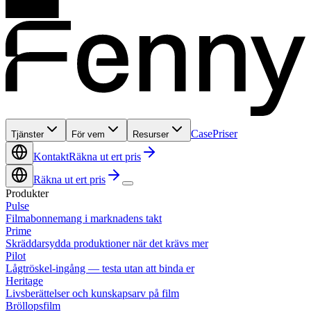
Case
Priser
Tjänster
För vem
Resurser
Kontakt
Räkna ut ert pris
Räkna ut ert pris
Produkter
Pulse
Filmabonnemang i marknadens takt
Prime
Skräddarsydda produktioner när det krävs mer
Pilot
Lågtröskel-ingång — testa utan att binda er
Heritage
Livsberättelser och kunskapsarv på film
Bröllopsfilm