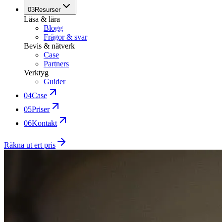
03
Resurser
Läsa & lära
Blogg
Frågor & svar
Bevis & nätverk
Case
Partners
Verktyg
Guider
04
Case
05
Priser
06
Kontakt
Räkna ut ert pris