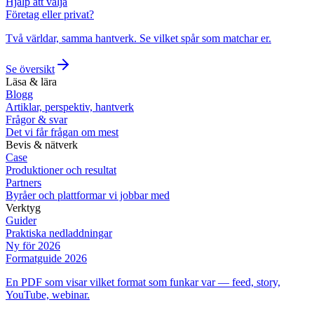
Hjälp att välja
Företag eller privat?
Två världar, samma hantverk. Se vilket spår som matchar er.
Se översikt
Läsa & lära
Blogg
Artiklar, perspektiv, hantverk
Frågor & svar
Det vi får frågan om mest
Bevis & nätverk
Case
Produktioner och resultat
Partners
Byråer och plattformar vi jobbar med
Verktyg
Guider
Praktiska nedladdningar
Ny för 2026
Formatguide 2026
En PDF som visar vilket format som funkar var — feed, story,
YouTube, webinar.