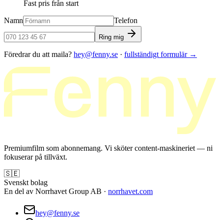
Fast pris från start
Namn
Telefon
Ring mig
Föredrar du att maila?
hey@fenny.se
·
fullständigt formulär
→
Premiumfilm som abonnemang. Vi sköter content-maskineriet — ni
fokuserar på tillväxt.
🇸🇪
Svenskt bolag
En del av Norrhavet Group AB ·
norrhavet.com
hey@fenny.se