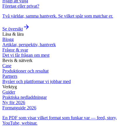
Hjälp att välja
Företag eller privat?
Två världar, samma hantverk. Se vilket spår som matchar er.
Se översikt
Läsa & lära
Blogg
Artiklar, perspektiv, hantverk
Frågor & svar
Det vi får frågan om mest
Bevis & nätverk
Case
Produktioner och resultat
Partners
Byråer och plattformar vi jobbar med
Verktyg
Guider
Praktiska nedladdningar
Ny för 2026
Formatguide 2026
En PDF som visar vilket format som funkar var — feed, story,
YouTube, webinar.