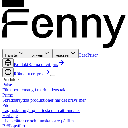
Case
Priser
Tjänster
För vem
Resurser
Kontakt
Räkna ut ert pris
Räkna ut ert pris
Produkter
Pulse
Filmabonnemang i marknadens takt
Prime
Skräddarsydda produktioner när det krävs mer
Pilot
Lågtröskel-ingång — testa utan att binda er
Heritage
Livsberättelser och kunskapsarv på film
Bröllopsfilm