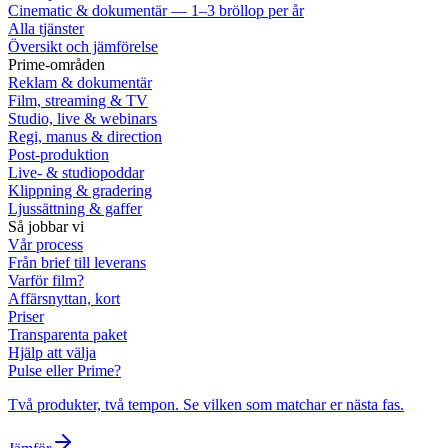
Cinematic & dokumentär — 1–3 bröllop per år
Alla tjänster
Översikt och jämförelse
Prime-områden
Reklam & dokumentär
Film, streaming & TV
Studio, live & webinars
Regi, manus & direction
Post-produktion
Live- & studiopoddar
Klippning & gradering
Ljussättning & gaffer
Så jobbar vi
Vår process
Från brief till leverans
Varför film?
Affärsnyttan, kort
Priser
Transparenta paket
Hjälp att välja
Pulse eller Prime?
Två produkter, två tempon. Se vilken som matchar er nästa fas.