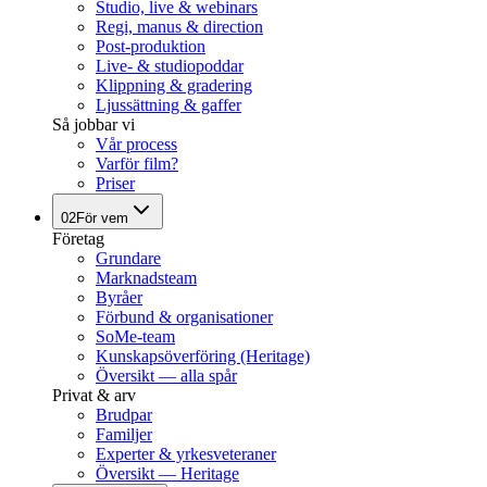
Studio, live & webinars
Regi, manus & direction
Post-produktion
Live- & studiopoddar
Klippning & gradering
Ljussättning & gaffer
Så jobbar vi
Vår process
Varför film?
Priser
02
För vem
Företag
Grundare
Marknadsteam
Byråer
Förbund & organisationer
SoMe-team
Kunskapsöverföring (Heritage)
Översikt — alla spår
Privat & arv
Brudpar
Familjer
Experter & yrkesveteraner
Översikt — Heritage