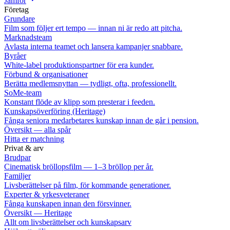
Jämför
Företag
Grundare
Film som följer ert tempo — innan ni är redo att pitcha.
Marknadsteam
Avlasta interna teamet och lansera kampanjer snabbare.
Byråer
White-label produktionspartner för era kunder.
Förbund & organisationer
Berätta medlemsnyttan — tydligt, ofta, professionellt.
SoMe-team
Konstant flöde av klipp som presterar i feeden.
Kunskapsöverföring (Heritage)
Fånga seniora medarbetares kunskap innan de går i pension.
Översikt — alla spår
Hitta er matchning
Privat & arv
Brudpar
Cinematisk bröllopsfilm — 1–3 bröllop per år.
Familjer
Livsberättelser på film, för kommande generationer.
Experter & yrkesveteraner
Fånga kunskapen innan den försvinner.
Översikt — Heritage
Allt om livsberättelser och kunskapsarv