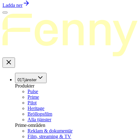
Ladda ner
01
Tjänster
Produkter
Pulse
Prime
Pilot
Heritage
Bröllopsfilm
Alla tjänster
Prime-områden
Reklam & dokumentär
Film, streaming & TV