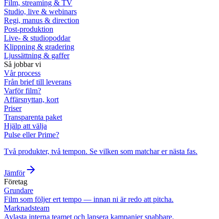
Film, streaming & TV
Studio, live & webinars
Regi, manus & direction
Post-produktion
Live- & studiopoddar
Klippning & gradering
Ljussättning & gaffer
Så jobbar vi
Vår process
Från brief till leverans
Varför film?
Affärsnyttan, kort
Priser
Transparenta paket
Hjälp att välja
Pulse eller Prime?
Två produkter, två tempon. Se vilken som matchar er nästa fas.
Jämför
Företag
Grundare
Film som följer ert tempo — innan ni är redo att pitcha.
Marknadsteam
Avlasta interna teamet och lansera kampanjer snabbare.