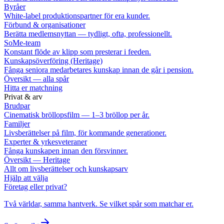
Byråer
White-label produktionspartner för era kunder.
Förbund & organisationer
Berätta medlemsnyttan — tydligt, ofta, professionellt.
SoMe-team
Konstant flöde av klipp som presterar i feeden.
Kunskapsöverföring (Heritage)
Fånga seniora medarbetares kunskap innan de går i pension.
Översikt — alla spår
Hitta er matchning
Privat & arv
Brudpar
Cinematisk bröllopsfilm — 1–3 bröllop per år.
Familjer
Livsberättelser på film, för kommande generationer.
Experter & yrkesveteraner
Fånga kunskapen innan den försvinner.
Översikt — Heritage
Allt om livsberättelser och kunskapsarv
Hjälp att välja
Företag eller privat?
Två världar, samma hantverk. Se vilket spår som matchar er.