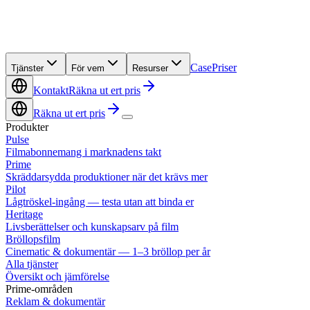
Case
Priser
Tjänster
För vem
Resurser
Kontakt
Räkna ut ert pris
Räkna ut ert pris
Produkter
Pulse
Filmabonnemang i marknadens takt
Prime
Skräddarsydda produktioner när det krävs mer
Pilot
Lågtröskel-ingång — testa utan att binda er
Heritage
Livsberättelser och kunskapsarv på film
Bröllopsfilm
Cinematic & dokumentär — 1–3 bröllop per år
Alla tjänster
Översikt och jämförelse
Prime-områden
Reklam & dokumentär