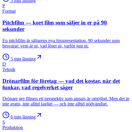
5
min läsning
P
Format
Pitchfilm — kort film som säljer in er på 90
sekunder
En pitchfilm är säljarens nya hisspresentation. 90 sekunder som
besvarar: vem är ni, vad löser ni, varför just ni.
5
min läsning
D
Teknik
Drönarfilm för företag — vad det kostar, när det
funkar, vad regelverket säger
Drönare ger filmen ett perspektiv som annars är omöjligt. Men det är
inte gratis, inte alltid lagligt — och inte alltid nödvändigt.
6
min läsning
S
Produktion