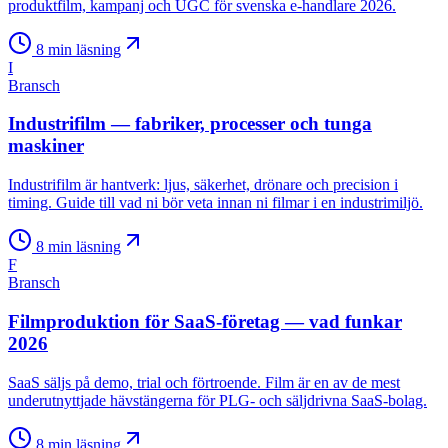
produktfilm, kampanj och UGC för svenska e-handlare 2026.
8
min läsning
I
Bransch
Industrifilm — fabriker, processer och tunga
maskiner
Industrifilm är hantverk: ljus, säkerhet, drönare och precision i
timing. Guide till vad ni bör veta innan ni filmar i en industrimiljö.
8
min läsning
F
Bransch
Filmproduktion för SaaS-företag — vad funkar
2026
SaaS säljs på demo, trial och förtroende. Film är en av de mest
underutnyttjade hävstängerna för PLG- och säljdrivna SaaS-bolag.
8
min läsning