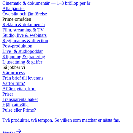
Cinematic & dokumentär — 1–3 bröllop per år
Alla tjänster
Översikt och jämförelse
Prime-områden
Reklam & dokumentär
Film, streaming & TV
Studio, live & webinars
Regi, manus & direction
Post-produktion
Live- & studiopoddar
Klippning & gradering
Ljussättning & gaffer
Så jobbar vi
Vår process
Från brief till leverans
Varför film?
Affärsnyttan, kort
Priser
Transparenta paket
Hjälp att välja
Pulse eller Prime?
Två produkter, två tempon. Se vilken som matchar er nästa fas.