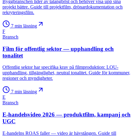
Byggbranschen lider av talangbrist och behöver visa upp sina
projekt bättre. Guide till projektfilm, drönardokumentation och
rekryteringsfilm.
7
min läsning
F
Bransch
Film för offentlig sektor — upphandling och
tonalitet
Offentlig sektor har specifika krav på filmproduktion: LOU-
upphandling, tillgänglighet, neutral tonalitet. Guide för kommuner,
regioner och myndigheter.
7
min läsning
E
Bransch
E-handelsvideo 2026 — produktfilm, kampanj och
UGC
E-handelns ROAS faller — video är hävstången. Guide till