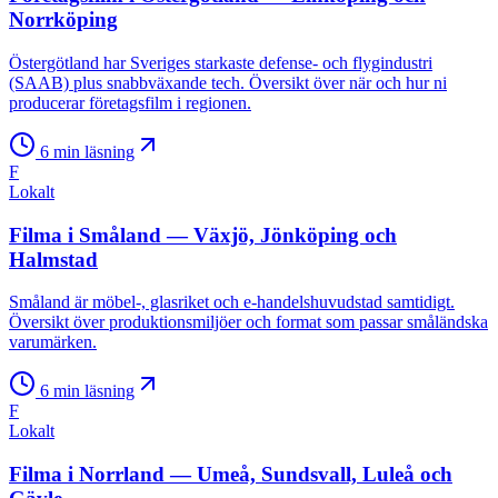
Norrköping
Östergötland har Sveriges starkaste defense- och flygindustri
(SAAB) plus snabbväxande tech. Översikt över när och hur ni
producerar företagsfilm i regionen.
6
min läsning
F
Lokalt
Filma i Småland — Växjö, Jönköping och
Halmstad
Småland är möbel-, glasriket och e-handelshuvudstad samtidigt.
Översikt över produktionsmiljöer och format som passar småländska
varumärken.
6
min läsning
F
Lokalt
Filma i Norrland — Umeå, Sundsvall, Luleå och