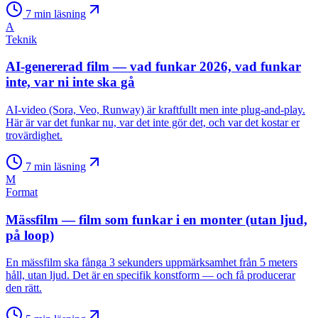
7
min läsning
A
Teknik
AI-genererad film — vad funkar 2026, vad funkar
inte, var ni inte ska gå
AI-video (Sora, Veo, Runway) är kraftfullt men inte plug-and-play.
Här är var det funkar nu, var det inte gör det, och var det kostar er
trovärdighet.
7
min läsning
M
Format
Mässfilm — film som funkar i en monter (utan ljud,
på loop)
En mässfilm ska fånga 3 sekunders uppmärksamhet från 5 meters
håll, utan ljud. Det är en specifik konstform — och få producerar
den rätt.