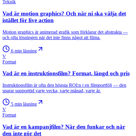
Teknik
Vad är motion graphics? Och när ni ska välja det
istället för live action
Motion graphics är animerad grafik som förklarar det abstrakta —
och ofta lösningen när det inte finns något att filma.
6
min läsning
V
Format
Vad är en instruktionsfilm? Format, längd och pris
Instruktionsfilm är ofta den högsta ROI:n i en filmportfölj — den
sparar supporttid varje vecka, varje månad, varje år.
5
min läsning
V
Format
Vad är en kampanjfilm? När den funkar och när
den inte gör det