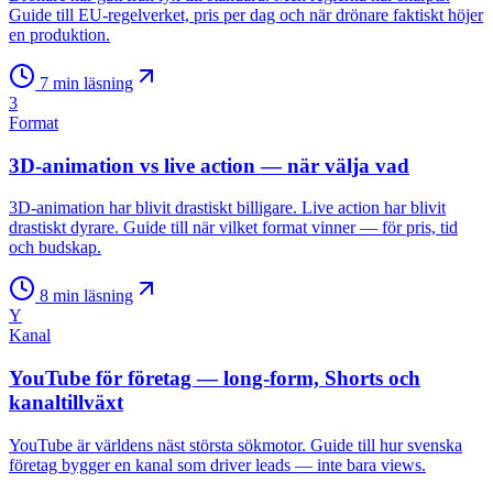
Guide till EU-regelverket, pris per dag och när drönare faktiskt höjer
en produktion.
7
min läsning
3
Format
3D-animation vs live action — när välja vad
3D-animation har blivit drastiskt billigare. Live action har blivit
drastiskt dyrare. Guide till när vilket format vinner — för pris, tid
och budskap.
8
min läsning
Y
Kanal
YouTube för företag — long-form, Shorts och
kanaltillväxt
YouTube är världens näst största sökmotor. Guide till hur svenska
företag bygger en kanal som driver leads — inte bara views.