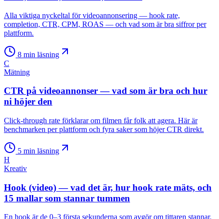
Alla viktiga nyckeltal för videoannonsering — hook rate,
completion, CTR, CPM, ROAS — och vad som är bra siffror per
plattform.
8
min läsning
C
Mätning
CTR på videoannonser — vad som är bra och hur
ni höjer den
Click-through rate förklarar om filmen får folk att agera. Här är
benchmarken per plattform och fyra saker som höjer CTR direkt.
5
min läsning
H
Kreativ
Hook (video) — vad det är, hur hook rate mäts, och
15 mallar som stannar tummen
En hook är de 0–3 första sekunderna som avgör om tittaren stannar.