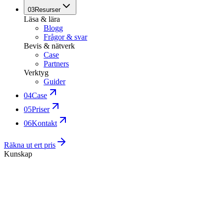
03
Resurser
Läsa & lära
Blogg
Frågor & svar
Bevis & nätverk
Case
Partners
Verktyg
Guider
04
Case
05
Priser
06
Kontakt
Räkna ut ert pris
Kunskap