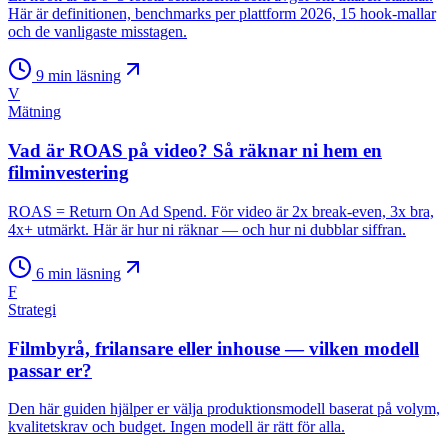
Här är definitionen, benchmarks per plattform 2026, 15 hook-mallar
och de vanligaste misstagen.
9
min läsning
V
Mätning
Vad är ROAS på video? Så räknar ni hem en
filminvestering
ROAS = Return On Ad Spend. För video är 2x break-even, 3x bra,
4x+ utmärkt. Här är hur ni räknar — och hur ni dubblar siffran.
6
min läsning
F
Strategi
Filmbyrå, frilansare eller inhouse — vilken modell
passar er?
Den här guiden hjälper er välja produktionsmodell baserat på volym,
kvalitetskrav och budget. Ingen modell är rätt för alla.