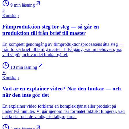
9
min läsning
F
Kunskap
Filmproduktion steg för steg — så går en
produktion till från brief till master
En komplett genomgång av filmproduktionsprocessens åtta steg —
från första brief till färdig master. Tidsåtgång, vad ni behöver göra,
vad vi gör, och var det brukar gå fel.
10
min läsning
V
Kunskap
Vad är en explainer video? När den funkar — och
när den inte gör det
En explainer video förklarar en komplex tjänst eller produkt på
under två minuter. Vi går igenom när formatet faktiskt fungerar, vad
det kostar och de vanligaste fallgroparna.