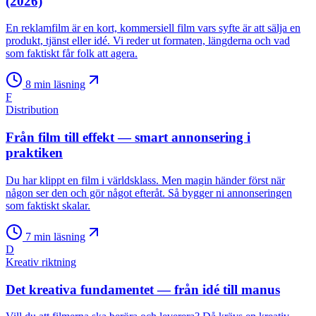
(2026)
En reklamfilm är en kort, kommersiell film vars syfte är att sälja en
produkt, tjänst eller idé. Vi reder ut formaten, längderna och vad
som faktiskt får folk att agera.
8
min läsning
F
Distribution
Från film till effekt — smart annonsering i
praktiken
Du har klippt en film i världsklass. Men magin händer först när
någon ser den och gör något efteråt. Så bygger ni annonseringen
som faktiskt skalar.
7
min läsning
D
Kreativ riktning
Det kreativa fundamentet — från idé till manus