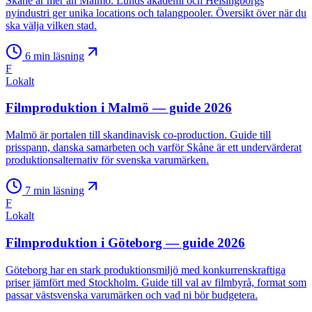
Skåne är mer än Malmö. Lunds akademi och Helsingborgs
nyindustri ger unika locations och talangpooler. Översikt över när du
ska välja vilken stad.
6
min läsning
F
Lokalt
Filmproduktion i Malmö — guide 2026
Malmö är portalen till skandinavisk co-production. Guide till
prisspann, danska samarbeten och varför Skåne är ett undervärderat
produktionsalternativ för svenska varumärken.
7
min läsning
F
Lokalt
Filmproduktion i Göteborg — guide 2026
Göteborg har en stark produktionsmiljö med konkurrenskraftiga
priser jämfört med Stockholm. Guide till val av filmbyrå, format som
passar västsvenska varumärken och vad ni bör budgetera.