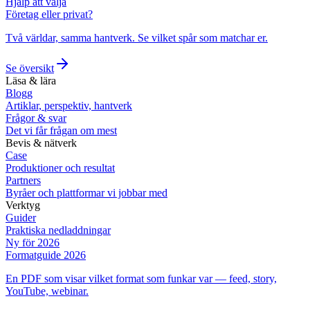
Hjälp att välja
Företag eller privat?
Två världar, samma hantverk. Se vilket spår som matchar er.
Se översikt
Läsa & lära
Blogg
Artiklar, perspektiv, hantverk
Frågor & svar
Det vi får frågan om mest
Bevis & nätverk
Case
Produktioner och resultat
Partners
Byråer och plattformar vi jobbar med
Verktyg
Guider
Praktiska nedladdningar
Ny för 2026
Formatguide 2026
En PDF som visar vilket format som funkar var — feed, story,
YouTube, webinar.