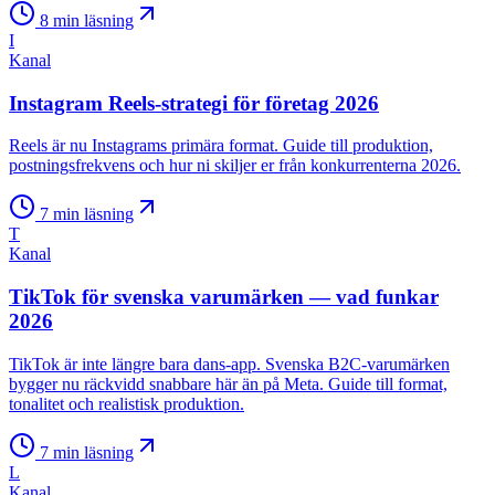
8
min läsning
I
Kanal
Instagram Reels-strategi för företag 2026
Reels är nu Instagrams primära format. Guide till produktion,
postningsfrekvens och hur ni skiljer er från konkurrenterna 2026.
7
min läsning
T
Kanal
TikTok för svenska varumärken — vad funkar
2026
TikTok är inte längre bara dans-app. Svenska B2C-varumärken
bygger nu räckvidd snabbare här än på Meta. Guide till format,
tonalitet och realistisk produktion.
7
min läsning
L
Kanal