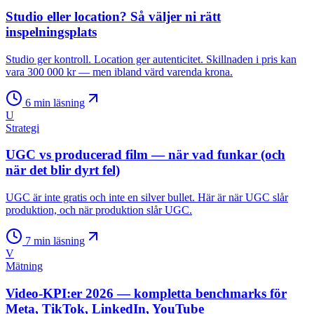
Studio eller location? Så väljer ni rätt
inspelningsplats
Studio ger kontroll. Location ger autenticitet. Skillnaden i pris kan
vara 300 000 kr — men ibland värd varenda krona.
6
min läsning
U
Strategi
UGC vs producerad film — när vad funkar (och
när det blir dyrt fel)
UGC är inte gratis och inte en silver bullet. Här är när UGC slår
produktion, och när produktion slår UGC.
7
min läsning
V
Mätning
Video-KPI:er 2026 — kompletta benchmarks för
Meta, TikTok, LinkedIn, YouTube