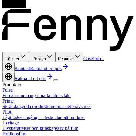
Case
Priser
Tjänster
För vem
Resurser
Kontakt
Räkna ut ert pris
Räkna ut ert pris
Produkter
Pulse
Filmabonnemang i marknadens takt
Prime
Skräddarsydda produktioner när det krävs mer
Pilot
Lågtröskel-ingång — testa utan att binda er
Heritage
Livsberättelser och kunskapsarv på film
Bröllopsfilm