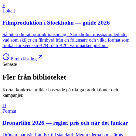
F
Lokalt
Filmproduktion i Stockholm — guide 2026
Så hittar du rätt produktionsbolag i Stockholm: prisspann, ledtider,
vad som skiljer en filmbyrå från en frilansare och vilka format som
funkar för svenska B2B- och B2C-varumärken just nu.
8
min läsning
Senaste
Fler från biblioteket
Korta, konkreta artiklar baserade på riktiga produktioner och
kampanjer.
D
Format
Drönarfilm 2026 — regler, pris och när det funkar
Drönare har gått från lyx till standard. Men reglerna har skärpts.