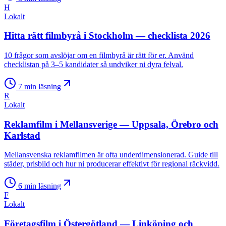
H
Lokalt
Hitta rätt filmbyrå i Stockholm — checklista 2026
10 frågor som avslöjar om en filmbyrå är rätt för er. Använd
checklistan på 3–5 kandidater så undviker ni dyra felval.
7
min läsning
R
Lokalt
Reklamfilm i Mellansverige — Uppsala, Örebro och
Karlstad
Mellansvenska reklamfilmen är ofta underdimensionerad. Guide till
städer, prisbild och hur ni producerar effektivt för regional räckvidd.
6
min läsning
F
Lokalt
Företagsfilm i Östergötland — Linköping och