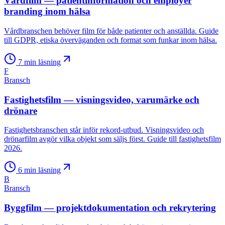
Vårdfilm — patientinformation och employer
branding inom hälsa
Vårdbranschen behöver film för både patienter och anställda. Guide
till GDPR, etiska överväganden och format som funkar inom hälsa.
7
min läsning
F
Bransch
Fastighetsfilm — visningsvideo, varumärke och
drönare
Fastighetsbranschen står inför rekord-utbud. Visningsvideo och
drönarfilm avgör vilka objekt som säljs först. Guide till fastighetsfilm
2026.
6
min läsning
B
Bransch
Byggfilm — projektdokumentation och rekrytering