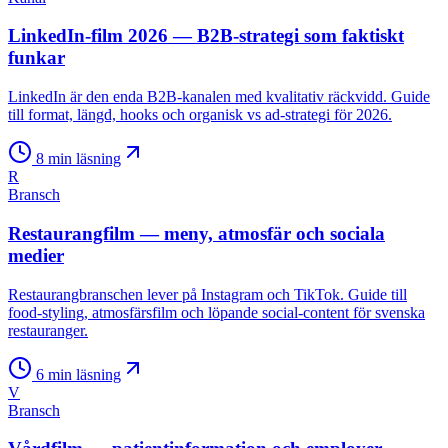
LinkedIn-film 2026 — B2B-strategi som faktiskt
funkar
LinkedIn är den enda B2B-kanalen med kvalitativ räckvidd. Guide
till format, längd, hooks och organisk vs ad-strategi för 2026.
8
min läsning
R
Bransch
Restaurangfilm — meny, atmosfär och sociala
medier
Restaurangbranschen lever på Instagram och TikTok. Guide till
food-styling, atmosfärsfilm och löpande social-content för svenska
restauranger.
6
min läsning
V
Bransch