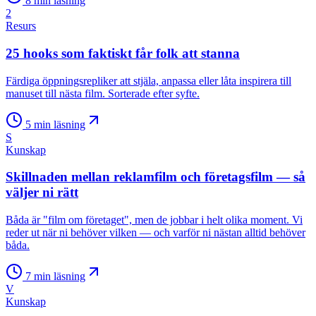
8
min läsning
2
Resurs
25 hooks som faktiskt får folk att stanna
Färdiga öppningsrepliker att stjäla, anpassa eller låta inspirera till
manuset till nästa film. Sorterade efter syfte.
5
min läsning
S
Kunskap
Skillnaden mellan reklamfilm och företagsfilm — så
väljer ni rätt
Båda är "film om företaget", men de jobbar i helt olika moment. Vi
reder ut när ni behöver vilken — och varför ni nästan alltid behöver
båda.
7
min läsning
V
Kunskap