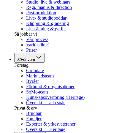
Studio, live & webinars
Regi, manus & direction
Post-produktion
Live- & studiopoddar
Klippning & gradering
Ljussättning & gaffer
Så jobbar vi
Vår process
Varför film?
Priser
02
För vem
Företag
Grundare
Marknadsteam
Byråer
Förbund & organisationer
SoMe-team
Kunskapsöverföring (Heritage)
Översikt — alla spår
Privat & arv
Brudpar
Familjer
Experter & yrkesveteraner
Översikt — Heritage