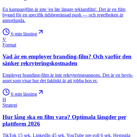
En kampanjfilm är inte 'en lite längre reklamfilm'. Det är en film
byggd för en specifik tidsbegränsad push — och regelboken är
annorlunda.
6
min läsning
V
Format
Vad är en employer branding-film? Och varför den
sänker rekryteringskostnaden
Employer branding-film är inte rekryteringsannons. Det är en bevis-
asset som visar hur det faktiskt är att jobba hos er.
6
min läsning
H
Strategi
Hur lång ska en film vara? Optimala längder per
plattform 2026
TikTok 15 sek. LinkedIn 45 sek. YouTube pre-roll 6 sek. Hemsida