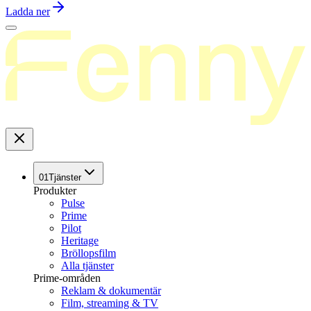
Ladda ner
01
Tjänster
Produkter
Pulse
Prime
Pilot
Heritage
Bröllopsfilm
Alla tjänster
Prime-områden
Reklam & dokumentär
Film, streaming & TV