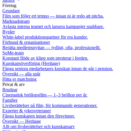
Jämför
Företag
Grundare
Film som följer ert tempo — innan ni är redo att pitcha.
Marknadsteam
Avlasta interna teamet och lansera kampanjer snabbare.
Byråer
White-label produktionspartner för era kunder.
Förbund & organisationer
Berätta medlemsnyttan — tydligt, ofta, professionellt.
SoMe-team
Konstant flöde av klipp som presterar i feeden.
Kunskapsöverföring (Heritage)
Fånga seniora medarbetares kunskap innan de går i pension.
Översikt — alla spår
Hitta er matchning
Privat & arv
Brudpar
Cinematisk bröllopsfilm — 1–3 bröllop per år.
Familjer
Livsberättelser på film, för kommande generationer.
Experter & yrkesveteraner
Fånga kunskapen innan den försvinner.
Översikt — Heritage
Allt om livsberättelser och kunskapsarv