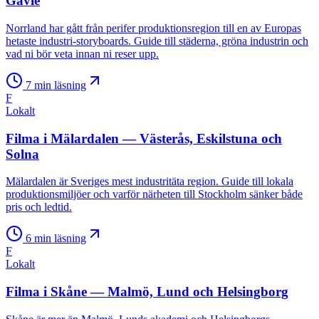
Gävle
Norrland har gått från perifer produktionsregion till en av Europas
hetaste industri-storyboards. Guide till städerna, gröna industrin och
vad ni bör veta innan ni reser upp.
7
min läsning
F
Lokalt
Filma i Mälardalen — Västerås, Eskilstuna och
Solna
Mälardalen är Sveriges mest industritäta region. Guide till lokala
produktionsmiljöer och varför närheten till Stockholm sänker både
pris och ledtid.
6
min läsning
F
Lokalt
Filma i Skåne — Malmö, Lund och Helsingborg