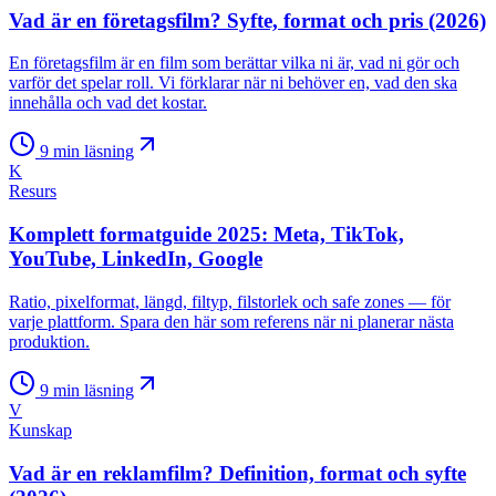
Vad är en företagsfilm? Syfte, format och pris (2026)
En företagsfilm är en film som berättar vilka ni är, vad ni gör och
varför det spelar roll. Vi förklarar när ni behöver en, vad den ska
innehålla och vad det kostar.
9
min läsning
K
Resurs
Komplett formatguide 2025: Meta, TikTok,
YouTube, LinkedIn, Google
Ratio, pixelformat, längd, filtyp, filstorlek och safe zones — för
varje plattform. Spara den här som referens när ni planerar nästa
produktion.
9
min läsning
V
Kunskap
Vad är en reklamfilm? Definition, format och syfte