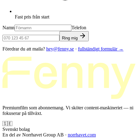
Fast pris från start
Namn
Telefon
Ring mig
Föredrar du att maila?
hey@fenny.se
·
fullständigt formulär
→
Premiumfilm som abonnemang. Vi sköter content-maskineriet — ni
fokuserar på tillväxt.
🇸🇪
Svenskt bolag
En del av Norrhavet Group AB ·
norrhavet.com