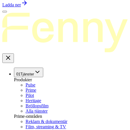
Ladda ner
01
Tjänster
Produkter
Pulse
Prime
Pilot
Heritage
Bröllopsfilm
Alla tjänster
Prime-områden
Reklam & dokumentär
Film, streaming & TV