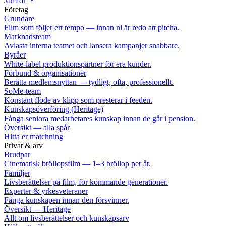
Jämför
Företag
Grundare
Film som följer ert tempo — innan ni är redo att pitcha.
Marknadsteam
Avlasta interna teamet och lansera kampanjer snabbare.
Byråer
White-label produktionspartner för era kunder.
Förbund & organisationer
Berätta medlemsnyttan — tydligt, ofta, professionellt.
SoMe-team
Konstant flöde av klipp som presterar i feeden.
Kunskapsöverföring (Heritage)
Fånga seniora medarbetares kunskap innan de går i pension.
Översikt — alla spår
Hitta er matchning
Privat & arv
Brudpar
Cinematisk bröllopsfilm — 1–3 bröllop per år.
Familjer
Livsberättelser på film, för kommande generationer.
Experter & yrkesveteraner
Fånga kunskapen innan den försvinner.
Översikt — Heritage
Allt om livsberättelser och kunskapsarv