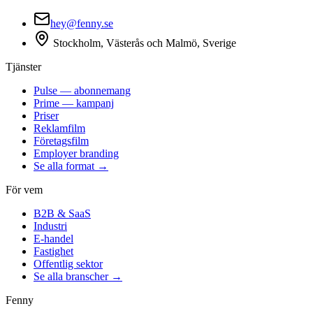
hey@fenny.se
Stockholm, Västerås och Malmö, Sverige
Tjänster
Pulse — abonnemang
Prime — kampanj
Priser
Reklamfilm
Företagsfilm
Employer branding
Se alla format →
För vem
B2B & SaaS
Industri
E-handel
Fastighet
Offentlig sektor
Se alla branscher →
Fenny