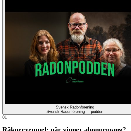
Svensk Radonförening
Svensk Radonförening — podden
01
Räkneexempel: när vinner abonnemang?