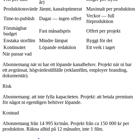
år)
Produktionsvärde
Jämnt, kanaloptimerat
Maximalt per produktion
Veckor — full
Time-to-publish
Dagar — ingen offert
förproduktion
Förutsägbar
Fast månadspris
Offert per projekt
budget
Enstaka storfilm
Mindre lämpat
Byggt för det
Kontinuitet
Löpande redaktion
Ett verk i taget
När passar vad
Abonnemang när ni har ett löpande kanalbehov. Projekt när ni har
ett avgränsat, högvärdes­tillfälle (reklamfilm, employer branding,
dokumentär).
Risk
Abonnemang: att inte fylla kapaciteten. Projekt: att betala premium
för något ni egentligen behöver löpande.
Kostnad
Abonnemang från 14 995 kr/mån. Projekt från ca 150 000 kr per
produktion. Räkna alltid på 12 månader, inte 1 film.