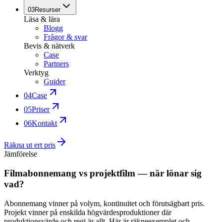
03
Resurser
Läsa & lära
Blogg
Frågor & svar
Bevis & nätverk
Case
Partners
Verktyg
Guider
04
Case
05
Priser
06
Kontakt
Räkna ut ert pris
Jämförelse
Filmabonnemang vs projektfilm — när lönar sig
vad?
Abonnemang vinner på volym, kontinuitet och förutsägbart pris.
Projekt vinner på enskilda högvärdesproduktioner där
produktionsvärde och regi är allt. Här är räkneexemplet och