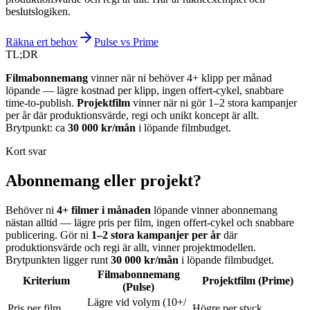
beslutslogiken.
Räkna ert behov
Pulse vs Prime
TL;DR
Filmabonnemang
vinner när ni behöver 4+ klipp per månad
löpande — lägre kostnad per klipp, ingen offert-cykel, snabbare
time-to-publish.
Projektfilm
vinner när ni gör 1–2 stora kampanjer
per år där produktionsvärde, regi och unikt koncept är allt.
Brytpunkt: ca
30 000 kr/mån
i löpande filmbudget.
Kort svar
Abonnemang eller projekt?
Behöver ni
4+ filmer i månaden
löpande vinner abonnemang
nästan alltid — lägre pris per film, ingen offert-cykel och snabbare
publicering. Gör ni
1–2 stora kampanjer per år
där
produktionsvärde och regi är allt, vinner projektmodellen.
Brytpunkten ligger runt
30 000 kr/mån
i löpande filmbudget.
Filmabonnemang
Kriterium
Projektfilm (Prime)
(Pulse)
Lägre vid volym (10+/
Pris per film
Högre per styck