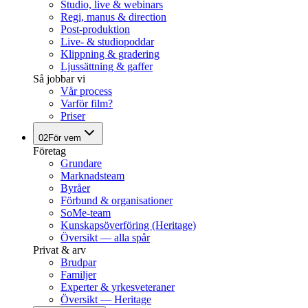
Studio, live & webinars
Regi, manus & direction
Post-produktion
Live- & studiopoddar
Klippning & gradering
Ljussättning & gaffer
Så jobbar vi
Vår process
Varför film?
Priser
02
För vem
Företag
Grundare
Marknadsteam
Byråer
Förbund & organisationer
SoMe-team
Kunskapsöverföring (Heritage)
Översikt — alla spår
Privat & arv
Brudpar
Familjer
Experter & yrkesveteraner
Översikt — Heritage