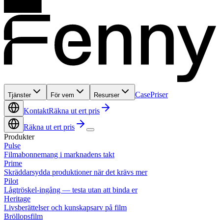
Case
Priser
Tjänster
För vem
Resurser
Kontakt
Räkna ut ert pris
Räkna ut ert pris
Produkter
Pulse
Filmabonnemang i marknadens takt
Prime
Skräddarsydda produktioner när det krävs mer
Pilot
Lågtröskel-ingång — testa utan att binda er
Heritage
Livsberättelser och kunskapsarv på film
Bröllopsfilm