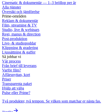
Cinematic & dokumentär — 1–3 bröllop per år
Alla tjänster
Översikt och jämförelse
Prime-områden
Reklam & dokumentär
Film, streaming & TV
Studio, live & webinars
Regi, manus & direction
Post-produktion
Live- & studiopoddar
Klippning & gradering
Ljussättning & gaffer
Så jobbar vi
Vår process
Från brief till leverans
Varför film?
Affärsnyttan, kort
Priser
Transparenta paket
Hjälp att välja
Pulse eller Prime?
Två produkter, två tempon. Se vilken som matchar er nästa fas.