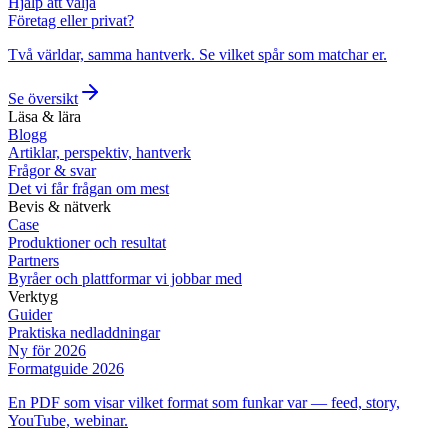
Hjälp att välja
Företag eller privat?
Två världar, samma hantverk. Se vilket spår som matchar er.
Se översikt
Läsa & lära
Blogg
Artiklar, perspektiv, hantverk
Frågor & svar
Det vi får frågan om mest
Bevis & nätverk
Case
Produktioner och resultat
Partners
Byråer och plattformar vi jobbar med
Verktyg
Guider
Praktiska nedladdningar
Ny för 2026
Formatguide 2026
En PDF som visar vilket format som funkar var — feed, story,
YouTube, webinar.