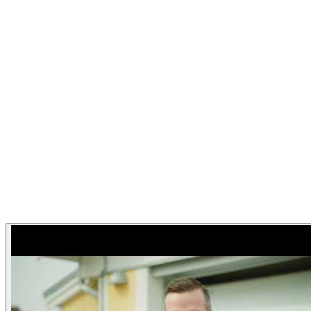
Garageportexperten
Garageportexperten Hemma