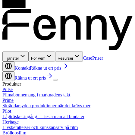
Case
Priser
Tjänster
För vem
Resurser
Kontakt
Räkna ut ert pris
Räkna ut ert pris
Produkter
Pulse
Filmabonnemang i marknadens takt
Prime
Skräddarsydda produktioner när det krävs mer
Pilot
Lågtröskel-ingång — testa utan att binda er
Heritage
Livsberättelser och kunskapsarv på film
Bröllopsfilm