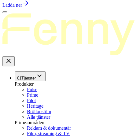
Ladda ner
01
Tjänster
Produkter
Pulse
Prime
Pilot
Heritage
Bröllopsfilm
Alla tjänster
Prime-områden
Reklam & dokumentär
Film, streaming & TV