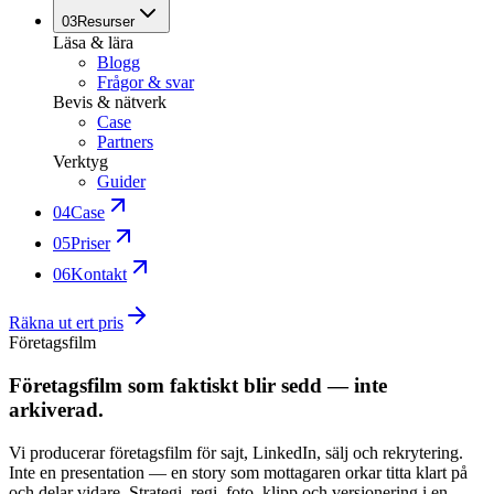
03
Resurser
Läsa & lära
Blogg
Frågor & svar
Bevis & nätverk
Case
Partners
Verktyg
Guider
04
Case
05
Priser
06
Kontakt
Räkna ut ert pris
Företagsfilm
Företagsfilm som faktiskt blir sedd — inte
arkiverad.
Vi producerar företagsfilm för sajt, LinkedIn, sälj och rekrytering.
Inte en presentation — en story som mottagaren orkar titta klart på
och delar vidare. Strategi, regi, foto, klipp och versionering i en