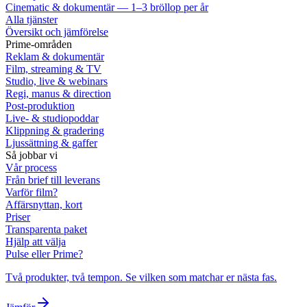
Cinematic & dokumentär — 1–3 bröllop per år
Alla tjänster
Översikt och jämförelse
Prime-områden
Reklam & dokumentär
Film, streaming & TV
Studio, live & webinars
Regi, manus & direction
Post-produktion
Live- & studiopoddar
Klippning & gradering
Ljussättning & gaffer
Så jobbar vi
Vår process
Från brief till leverans
Varför film?
Affärsnyttan, kort
Priser
Transparenta paket
Hjälp att välja
Pulse eller Prime?
Två produkter, två tempon. Se vilken som matchar er nästa fas.