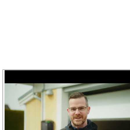
Garageportexperten
Garageportexperten Hemma