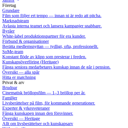
Jämför
Företag
Grundare
Film som följer ert tempo — innan ni är redo att pitcha.
Marknadsteam
Avlasta interna teamet och lansera kampanjer snabbare.
Byråer
White-label produktionspartner för era kunder.
Förbund & organisationer
Berätta medlemsnyttan — tydligt, ofta, professionellt.
SoMe-team
Konstant flöde av klipp som presterar i feeden.
Kunskapsöverföring (Heritage)
Fånga seniora medarbetares kunskap innan de går i pension.
Översikt — alla spår
Hitta er matchning
Privat & arv
Brudpar
Cinematisk bröllopsfilm — 1–3 bröllop per år.
Familjer
Livsberättelser på film, för kommande generationer.
Experter & yrkesveteraner
Fånga kunskapen innan den försvinner.
Översikt — Heritage
Allt om livsberättelser och kunskapsarv