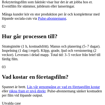
Rekryteringsfilm som faktiskt visar hur det är att jobba hos er.
Eventfilm för stämmor, jubileum eller lanseringar.
Många kunder kör en stor produktion per år och kompletterar med
löpande sociala-cuts via
Pulse-abonnemang
.
02
Hur går processen till?
Strategimöte (1 h, kostnadsfritt). Manus och planering (5–7 dagar).
Inspelning (1 dag i regel). Klipp, grade, ljud och versionering (2
veckor). Leverans i delad mapp. Total tid: 3–5 veckor från brief till
färdig film.
03
Vad kostar en företagsfilm?
Spannet är brett.
Läs vår genomgång av vad en företagsfilm kostar
eller
räkna fram er nivå direkt
. Pulse-abonnemang sänker kostnaden
per film vid löpande output.
Utvalda case