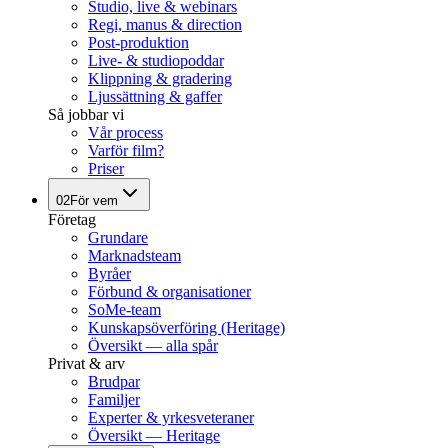
Studio, live & webinars
Regi, manus & direction
Post-produktion
Live- & studiopoddar
Klippning & gradering
Ljussättning & gaffer
Så jobbar vi
Vår process
Varför film?
Priser
02
För vem
Företag
Grundare
Marknadsteam
Byråer
Förbund & organisationer
SoMe-team
Kunskapsöverföring (Heritage)
Översikt — alla spår
Privat & arv
Brudpar
Familjer
Experter & yrkesveteraner
Översikt — Heritage