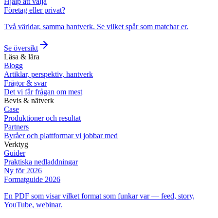
Hjälp att välja
Företag eller privat?
Två världar, samma hantverk. Se vilket spår som matchar er.
Se översikt
Läsa & lära
Blogg
Artiklar, perspektiv, hantverk
Frågor & svar
Det vi får frågan om mest
Bevis & nätverk
Case
Produktioner och resultat
Partners
Byråer och plattformar vi jobbar med
Verktyg
Guider
Praktiska nedladdningar
Ny för 2026
Formatguide 2026
En PDF som visar vilket format som funkar var — feed, story,
YouTube, webinar.