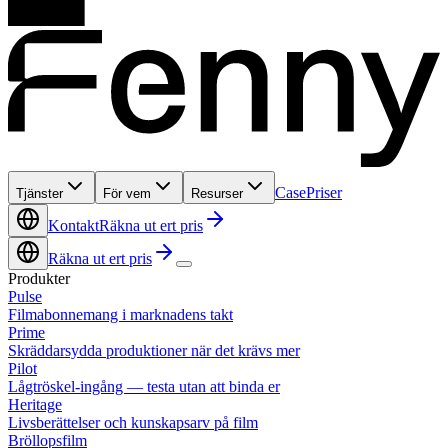
Case
Priser
Tjänster
För vem
Resurser
Kontakt
Räkna ut ert pris
Räkna ut ert pris
Produkter
Pulse
Filmabonnemang i marknadens takt
Prime
Skräddarsydda produktioner när det krävs mer
Pilot
Lågtröskel-ingång — testa utan att binda er
Heritage
Livsberättelser och kunskapsarv på film
Bröllopsfilm