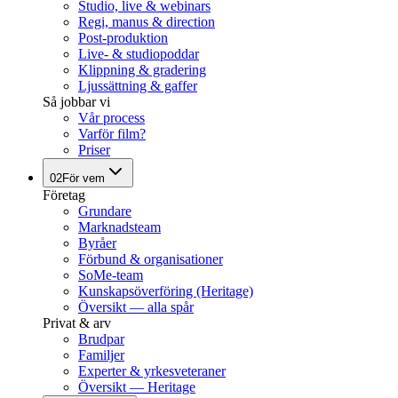
Studio, live & webinars
Regi, manus & direction
Post-produktion
Live- & studiopoddar
Klippning & gradering
Ljussättning & gaffer
Så jobbar vi
Vår process
Varför film?
Priser
02
För vem
Företag
Grundare
Marknadsteam
Byråer
Förbund & organisationer
SoMe-team
Kunskapsöverföring (Heritage)
Översikt — alla spår
Privat & arv
Brudpar
Familjer
Experter & yrkesveteraner
Översikt — Heritage