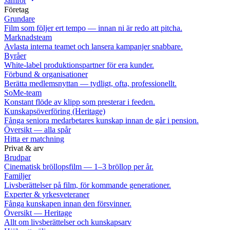
Jämför
Företag
Grundare
Film som följer ert tempo — innan ni är redo att pitcha.
Marknadsteam
Avlasta interna teamet och lansera kampanjer snabbare.
Byråer
White-label produktionspartner för era kunder.
Förbund & organisationer
Berätta medlemsnyttan — tydligt, ofta, professionellt.
SoMe-team
Konstant flöde av klipp som presterar i feeden.
Kunskapsöverföring (Heritage)
Fånga seniora medarbetares kunskap innan de går i pension.
Översikt — alla spår
Hitta er matchning
Privat & arv
Brudpar
Cinematisk bröllopsfilm — 1–3 bröllop per år.
Familjer
Livsberättelser på film, för kommande generationer.
Experter & yrkesveteraner
Fånga kunskapen innan den försvinner.
Översikt — Heritage
Allt om livsberättelser och kunskapsarv