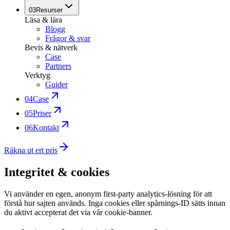
03
Resurser
Läsa & lära
Blogg
Frågor & svar
Bevis & nätverk
Case
Partners
Verktyg
Guider
04
Case
05
Priser
06
Kontakt
Räkna ut ert pris
Integritet & cookies
Vi använder en egen, anonym first-party analytics-lösning för att
förstå hur sajten används. Inga cookies eller spårnings-ID sätts innan
du aktivt accepterat det via vår cookie-banner.