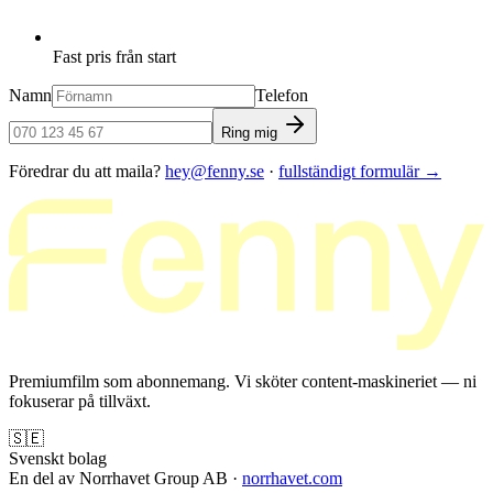
Fast pris från start
Namn
Telefon
Ring mig
Föredrar du att maila?
hey@fenny.se
·
fullständigt formulär
→
Premiumfilm som abonnemang. Vi sköter content-maskineriet — ni
fokuserar på tillväxt.
🇸🇪
Svenskt bolag
En del av Norrhavet Group AB ·
norrhavet.com