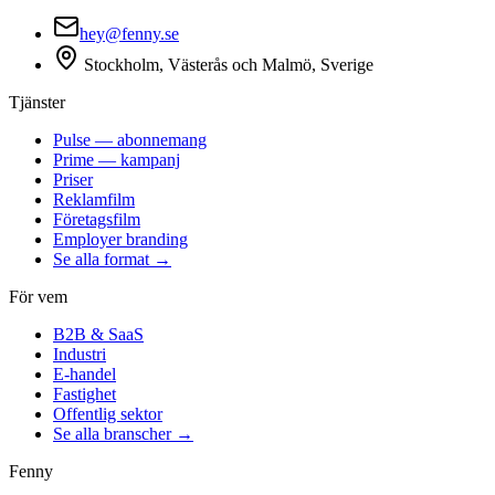
hey@fenny.se
Stockholm, Västerås och Malmö, Sverige
Tjänster
Pulse — abonnemang
Prime — kampanj
Priser
Reklamfilm
Företagsfilm
Employer branding
Se alla format →
För vem
B2B & SaaS
Industri
E-handel
Fastighet
Offentlig sektor
Se alla branscher →
Fenny