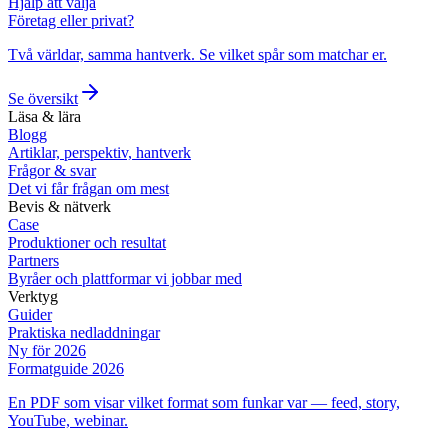
Hjälp att välja
Företag eller privat?
Två världar, samma hantverk. Se vilket spår som matchar er.
Se översikt
Läsa & lära
Blogg
Artiklar, perspektiv, hantverk
Frågor & svar
Det vi får frågan om mest
Bevis & nätverk
Case
Produktioner och resultat
Partners
Byråer och plattformar vi jobbar med
Verktyg
Guider
Praktiska nedladdningar
Ny för 2026
Formatguide 2026
En PDF som visar vilket format som funkar var — feed, story,
YouTube, webinar.