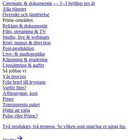
Cinematic & dokumentär — 1–3 bröllop per år
Alla tjänster
Översikt och jämförelse
Prime-områden
Reklam & dokumentär
Film, streaming & TV
Studio, live & webinars
Regi, manus & direction
Post-produktion
Live- & studiopoddar
Klippning & gradering
Ljussättning & gaffer
Så jobbar vi
Vår process
Från brief till leverans
Varför film?
Affärsnyttan, kort
Priser
Transparenta paket
Hjälp att välja
Pulse eller Prime?
Två produkter, två tempon. Se vilken som matchar er nästa fas.