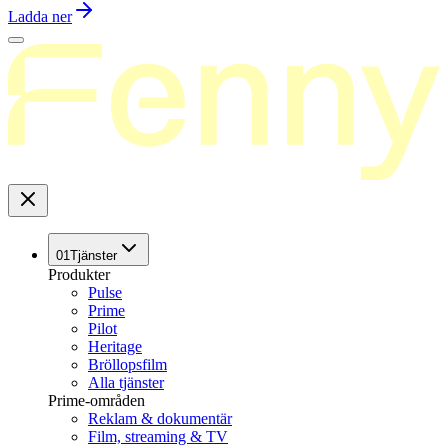
Ladda ner
01
Tjänster
Produkter
Pulse
Prime
Pilot
Heritage
Bröllopsfilm
Alla tjänster
Prime-områden
Reklam & dokumentär
Film, streaming & TV