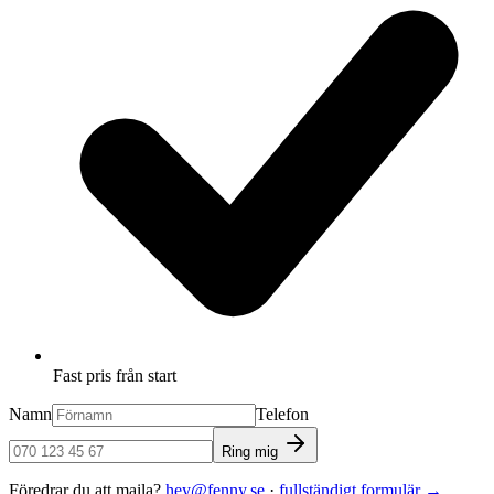
Fast pris från start
Namn
Telefon
Ring mig
Föredrar du att maila?
hey@fenny.se
·
fullständigt formulär
→