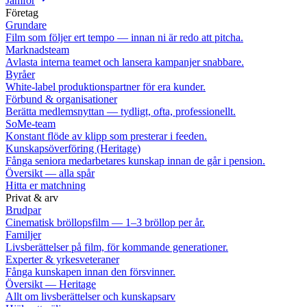
Jämför
Företag
Grundare
Film som följer ert tempo — innan ni är redo att pitcha.
Marknadsteam
Avlasta interna teamet och lansera kampanjer snabbare.
Byråer
White-label produktionspartner för era kunder.
Förbund & organisationer
Berätta medlemsnyttan — tydligt, ofta, professionellt.
SoMe-team
Konstant flöde av klipp som presterar i feeden.
Kunskapsöverföring (Heritage)
Fånga seniora medarbetares kunskap innan de går i pension.
Översikt — alla spår
Hitta er matchning
Privat & arv
Brudpar
Cinematisk bröllopsfilm — 1–3 bröllop per år.
Familjer
Livsberättelser på film, för kommande generationer.
Experter & yrkesveteraner
Fånga kunskapen innan den försvinner.
Översikt — Heritage
Allt om livsberättelser och kunskapsarv