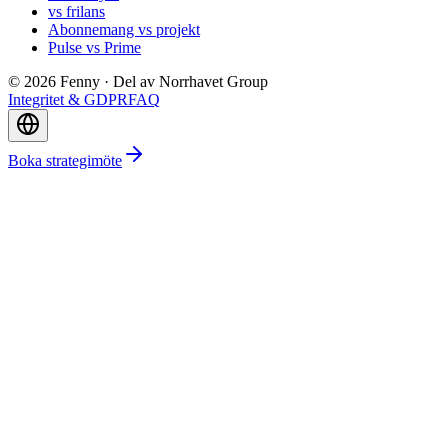
vs frilans
Abonnemang vs projekt
Pulse vs Prime
©
2026
Fenny ·
Del av Norrhavet Group
Integritet & GDPR
FAQ
Boka strategimöte