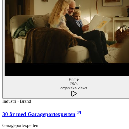
Prime
287k
organiska views
Industri
·
Brand
30 år med Garageportexperten
Garageportexperten