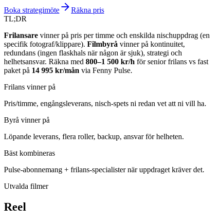
Boka strategimöte
Räkna pris
TL;DR
Frilansare
vinner på pris per timme och enskilda nischuppdrag (en
specifik fotograf/klippare).
Filmbyrå
vinner på kontinuitet,
redundans (ingen flaskhals när någon är sjuk), strategi och
helhetsansvar. Räkna med
800–1 500 kr/h
för senior frilans vs fast
paket på
14 995 kr/mån
via Fenny Pulse.
Frilans vinner på
Pris/timme, engångsleverans, nisch-spets ni redan vet att ni vill ha.
Byrå vinner på
Löpande leverans, flera roller, backup, ansvar för helheten.
Bäst kombineras
Pulse-abonnemang + frilans-specialister när uppdraget kräver det.
Utvalda filmer
Reel