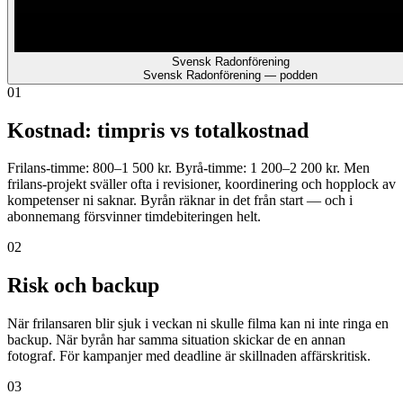
Svensk Radonförening
Svensk Radonförening — podden
01
Kostnad: timpris vs totalkostnad
Frilans-timme: 800–1 500 kr. Byrå-timme: 1 200–2 200 kr. Men
frilans-projekt sväller ofta i revisioner, koordinering och hopplock av
kompetenser ni saknar. Byrån räknar in det från start — och i
abonnemang försvinner timdebiteringen helt.
02
Risk och backup
När frilansaren blir sjuk i veckan ni skulle filma kan ni inte ringa en
backup. När byrån har samma situation skickar de en annan
fotograf. För kampanjer med deadline är skillnaden affärskritisk.
03