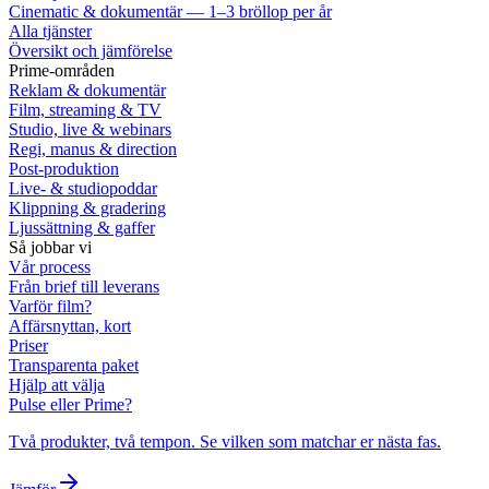
Cinematic & dokumentär — 1–3 bröllop per år
Alla tjänster
Översikt och jämförelse
Prime-områden
Reklam & dokumentär
Film, streaming & TV
Studio, live & webinars
Regi, manus & direction
Post-produktion
Live- & studiopoddar
Klippning & gradering
Ljussättning & gaffer
Så jobbar vi
Vår process
Från brief till leverans
Varför film?
Affärsnyttan, kort
Priser
Transparenta paket
Hjälp att välja
Pulse eller Prime?
Två produkter, två tempon. Se vilken som matchar er nästa fas.