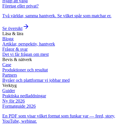
Hjälp att välja
Företag eller privat?
Två världar, samma hantverk. Se vilket spår som matchar er.
Se översikt
Läsa & lära
Blogg
Artiklar, perspektiv, hantverk
Frågor & svar
Det vi får frågan om mest
Bevis & nätverk
Case
Produktioner och resultat
Partners
Byråer och plattformar vi jobbar med
Verktyg
Guider
Praktiska nedladdningar
Ny för 2026
Formatguide 2026
En PDF som visar vilket format som funkar var — feed, story,
YouTube, webinar.