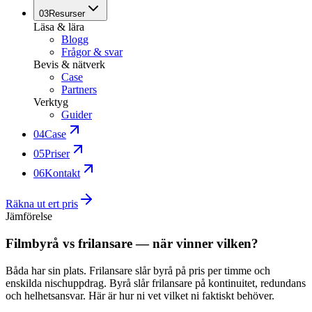
03
Resurser
Läsa & lära
Blogg
Frågor & svar
Bevis & nätverk
Case
Partners
Verktyg
Guider
04
Case
05
Priser
06
Kontakt
Räkna ut ert pris
Jämförelse
Filmbyrå vs frilansare — när vinner vilken?
Båda har sin plats. Frilansare slår byrå på pris per timme och
enskilda nischuppdrag. Byrå slår frilansare på kontinuitet, redundans
och helhetsansvar. Här är hur ni vet vilket ni faktiskt behöver.