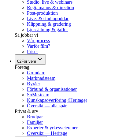
Studio, live & webinars
Regi, manus & direction
Post-produktion
Live- & studiopoddar
Klippning & gradering
Ljussättning & gaffer
Så jobbar vi
Vår process
Varför film?
Priser
02
För vem
Företag
Grundare
Marknadsteam
Byråer
Förbund & organisationer
SoMe-team
Kunskapsöverföring (Heritage)
Översikt — alla spår
Privat & arv
Brudpar
Familjer
Experter & yrkesveteraner
Översikt — Heritage