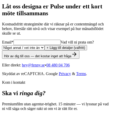
Låt oss designa er Pulse under ett kort
möte tillsammans
Kostnadsfritt strategimöte där vi räknar på er contentmängd och
behov, föreslår rätt nivå och visar exempel på hur månadsflödet
skulle se ut.
Email
*
Vad vill ni prata om?
+ Lägg till detaljer (valfritt)
Hör av dig till oss — det kostar inget att fråga
Eller direkt:
hey@fenny.se
•
08 480 04 706
Skyddat av reCAPTCHA. Google
Privacy
&
Terms
.
Kom i kontakt
Ska vi
ringa dig?
Premiumfilm utan agentur-tröghet. 15 minuter — vi lyssnar på vad
ni vill säga och säger rakt ut om vi är rätt för er.