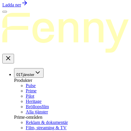
Ladda ner
01
Tjänster
Produkter
Pulse
Prime
Pilot
Heritage
Bröllopsfilm
Alla tjänster
Prime-områden
Reklam & dokumentär
Film, streaming & TV