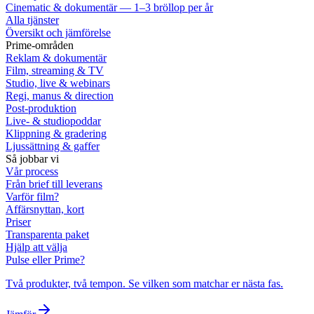
Cinematic & dokumentär — 1–3 bröllop per år
Alla tjänster
Översikt och jämförelse
Prime-områden
Reklam & dokumentär
Film, streaming & TV
Studio, live & webinars
Regi, manus & direction
Post-produktion
Live- & studiopoddar
Klippning & gradering
Ljussättning & gaffer
Så jobbar vi
Vår process
Från brief till leverans
Varför film?
Affärsnyttan, kort
Priser
Transparenta paket
Hjälp att välja
Pulse eller Prime?
Två produkter, två tempon. Se vilken som matchar er nästa fas.