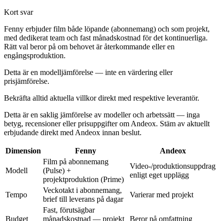
Kort svar
Fenny erbjuder film både löpande (abonnemang) och som projekt,
med dedikerat team och fast månadskostnad för det kontinuerliga.
Rätt val beror på om behovet är återkommande eller en
engångsproduktion.
Detta är en modelljämförelse — inte en värdering eller
prisjämförelse.
Bekräfta alltid aktuella villkor direkt med respektive leverantör.
Detta är en saklig jämförelse av modeller och arbetssätt — inga
betyg, recensioner eller prisuppgifter om
Andeox
. Stäm av aktuellt
erbjudande direkt med
Andeox
innan beslut.
Dimension
Fenny
Andeox
Film på abonnemang
Video-/produktionsuppdrag
Modell
(Pulse) +
enligt eget upplägg
projektproduktion (Prime)
Veckotakt i abonnemang,
Tempo
Varierar med projekt
brief till leverans på dagar
Fast, förutsägbar
Budget
månadskostnad — projekt
Beror på omfattning