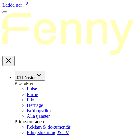
Ladda ner
01
Tjänster
Produkter
Pulse
Prime
Pilot
Heritage
Bröllopsfilm
Alla tjänster
Prime-områden
Reklam & dokumentär
Film, streaming & TV