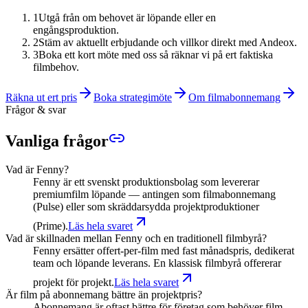
1
Utgå från om behovet är löpande eller en
engångsproduktion.
2
Stäm av aktuellt erbjudande och villkor direkt med Andeox.
3
Boka ett kort möte med oss så räknar vi på ert faktiska
filmbehov.
Räkna ut ert pris
Boka strategimöte
Om filmabonnemang
Frågor & svar
Vanliga frågor
Vad är Fenny?
Fenny är ett svenskt produktionsbolag som levererar
premiumfilm löpande — antingen som filmabonnemang
(Pulse) eller som skräddarsydda projektproduktioner
(Prime).
Läs hela svaret
Vad är skillnaden mellan Fenny och en traditionell filmbyrå?
Fenny ersätter offert-per-film med fast månadspris, dedikerat
team och löpande leverans. En klassisk filmbyrå offererar
projekt för projekt.
Läs hela svaret
Är film på abonnemang bättre än projektpris?
Abonnemang är oftast bättre för företag som behöver film