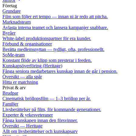
Jämför
Företag
Grundare
Film som följer ert tempo — innan ni är redo att pitcha.
Marknadsteam
Avlasta interna teamet och lansera kampanjer snabbare.
Byråer
White-label produktionspartner för era kunder.
Förbund & organisationer
Berätta medlemsnyttan — tydligt, ofta, professionellt.
SoMe-team
Konstant flöde av klipp som presterar i feeden.
Kunskapsöverföring (Heritage)
Fånga seniora medarbetares kunskap innan de går i pension.
Översikt — alla spår
Hitta er matchning
Privat & arv
Brudpar
Cinematisk bröllopsfilm — 1–3 bröllop per år.
Familjer
Livsberättelser på film, för kommande generationer.
Experter & yrkesveteraner
Fånga kunskapen innan den försvinner.
Översikt — Heritage
Allt om livsberättelser och kunskapsarv