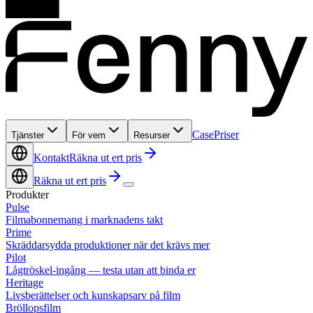
Case
Priser
Tjänster
För vem
Resurser
Kontakt
Räkna ut ert pris
Räkna ut ert pris
Produkter
Pulse
Filmabonnemang i marknadens takt
Prime
Skräddarsydda produktioner när det krävs mer
Pilot
Lågtröskel-ingång — testa utan att binda er
Heritage
Livsberättelser och kunskapsarv på film
Bröllopsfilm