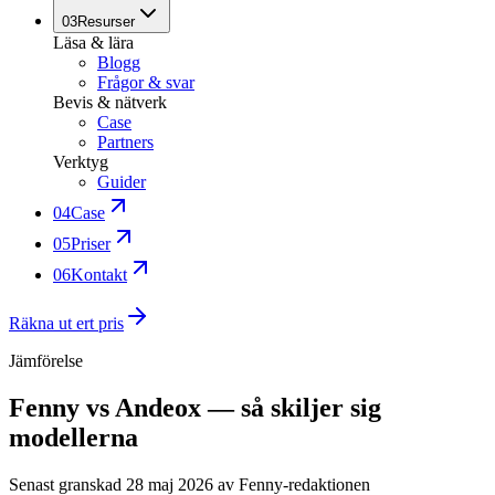
03
Resurser
Läsa & lära
Blogg
Frågor & svar
Bevis & nätverk
Case
Partners
Verktyg
Guider
04
Case
05
Priser
06
Kontakt
Räkna ut ert pris
Jämförelse
Fenny vs Andeox — så skiljer sig
modellerna
Senast granskad
28 maj 2026
av Fenny-redaktionen