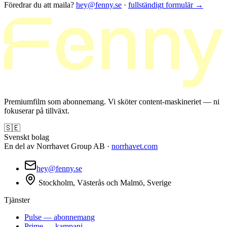
Föredrar du att maila?
hey@fenny.se
·
fullständigt formulär
→
Premiumfilm som abonnemang. Vi sköter content-maskineriet — ni
fokuserar på tillväxt.
🇸🇪
Svenskt bolag
En del av Norrhavet Group AB ·
norrhavet.com
hey@fenny.se
Stockholm, Västerås och Malmö, Sverige
Tjänster
Pulse — abonnemang
Prime — kampanj