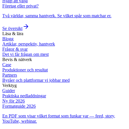
Hjälp att välja
Företag eller privat?
Två världar, samma hantverk. Se vilket spår som matchar er.
Se översikt
Läsa & lära
Blogg
Artiklar, perspektiv, hantverk
Frågor & svar
Det vi får frågan om mest
Bevis & nätverk
Case
Produktioner och resultat
Partners
Byråer och plattformar vi jobbar med
Verktyg
Guider
Praktiska nedladdningar
Ny för 2026
Formatguide 2026
En PDF som visar vilket format som funkar var — feed, story,
YouTube, webinar.