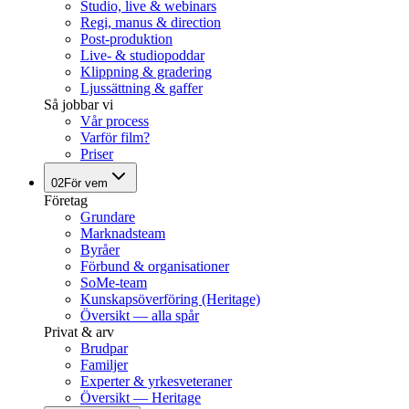
Studio, live & webinars
Regi, manus & direction
Post-produktion
Live- & studiopoddar
Klippning & gradering
Ljussättning & gaffer
Så jobbar vi
Vår process
Varför film?
Priser
02
För vem
Företag
Grundare
Marknadsteam
Byråer
Förbund & organisationer
SoMe-team
Kunskapsöverföring (Heritage)
Översikt — alla spår
Privat & arv
Brudpar
Familjer
Experter & yrkesveteraner
Översikt — Heritage