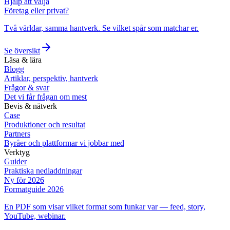
Hjälp att välja
Företag eller privat?
Två världar, samma hantverk. Se vilket spår som matchar er.
Se översikt
Läsa & lära
Blogg
Artiklar, perspektiv, hantverk
Frågor & svar
Det vi får frågan om mest
Bevis & nätverk
Case
Produktioner och resultat
Partners
Byråer och plattformar vi jobbar med
Verktyg
Guider
Praktiska nedladdningar
Ny för 2026
Formatguide 2026
En PDF som visar vilket format som funkar var — feed, story,
YouTube, webinar.