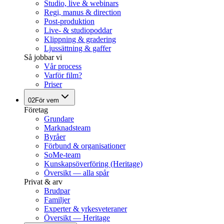
Studio, live & webinars
Regi, manus & direction
Post-produktion
Live- & studiopoddar
Klippning & gradering
Ljussättning & gaffer
Så jobbar vi
Vår process
Varför film?
Priser
02
För vem
Företag
Grundare
Marknadsteam
Byråer
Förbund & organisationer
SoMe-team
Kunskapsöverföring (Heritage)
Översikt — alla spår
Privat & arv
Brudpar
Familjer
Experter & yrkesveteraner
Översikt — Heritage