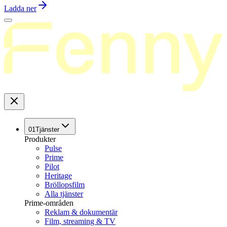
Ladda ner
01
Tjänster
Produkter
Pulse
Prime
Pilot
Heritage
Bröllopsfilm
Alla tjänster
Prime-områden
Reklam & dokumentär
Film, streaming & TV