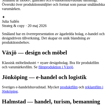
Småland är möbel-, glasriket och e-handelshuvudstad samtidigt.
Översikt över produktionsmiljöer och format som passar småländska
varumärken.
✦
Julia Sallén
Strateg & copy
·
20 maj 2026
Småland har en överrepresentation av ägarledda bolag, e-handel och
designdriven tillverkning. Det skapar en unik blandning av
produktionsbehov.
Växjö — design och möbel
Klassisk möbelindustri + nyare designbolag. Bra för produktfilm
och varumärkesfilm. Se
filmproduktion i Växjö
.
Jönköping — e-handel och logistik
Sveriges e-handelshuvudstad. Mycket
produktfilm
och
reklamfilm i
Jönköping
.
Halmstad — handel, turism, bemanning