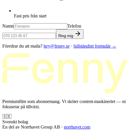
Fast pris från start
Namn
Telefon
Ring mig
Föredrar du att maila?
hey@fenny.se
·
fullständigt formulär
→
Premiumfilm som abonnemang. Vi sköter content-maskineriet — ni
fokuserar på tillväxt.
🇸🇪
Svenskt bolag
En del av Norrhavet Group AB ·
norrhavet.com