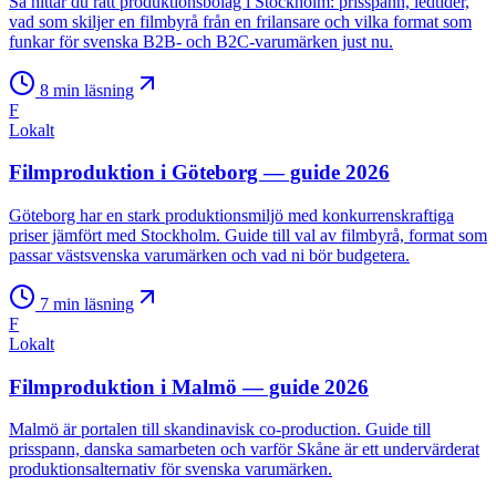
Så hittar du rätt produktionsbolag i Stockholm: prisspann, ledtider,
vad som skiljer en filmbyrå från en frilansare och vilka format som
funkar för svenska B2B- och B2C-varumärken just nu.
8
min läsning
F
Lokalt
Filmproduktion i Göteborg — guide 2026
Göteborg har en stark produktionsmiljö med konkurrenskraftiga
priser jämfört med Stockholm. Guide till val av filmbyrå, format som
passar västsvenska varumärken och vad ni bör budgetera.
7
min läsning
F
Lokalt
Filmproduktion i Malmö — guide 2026
Malmö är portalen till skandinavisk co-production. Guide till
prisspann, danska samarbeten och varför Skåne är ett undervärderat
produktionsalternativ för svenska varumärken.