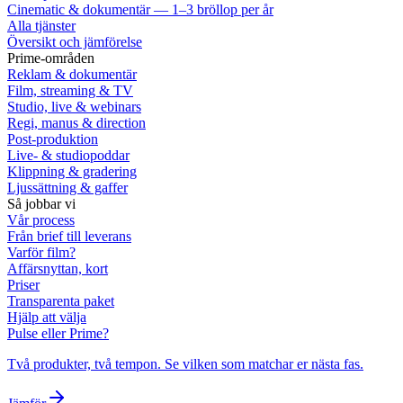
Cinematic & dokumentär — 1–3 bröllop per år
Alla tjänster
Översikt och jämförelse
Prime-områden
Reklam & dokumentär
Film, streaming & TV
Studio, live & webinars
Regi, manus & direction
Post-produktion
Live- & studiopoddar
Klippning & gradering
Ljussättning & gaffer
Så jobbar vi
Vår process
Från brief till leverans
Varför film?
Affärsnyttan, kort
Priser
Transparenta paket
Hjälp att välja
Pulse eller Prime?
Två produkter, två tempon. Se vilken som matchar er nästa fas.