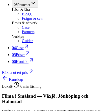
03
Resurser
Läsa & lära
Blogg
Frågor & svar
Bevis & nätverk
Case
Partners
Verktyg
Guider
04
Case
05
Priser
06
Kontakt
Räkna ut ert pris
Kunskap
Lokalt
·
6
min läsning
Filma i Småland — Växjö, Jönköping och
Halmstad