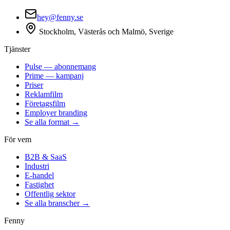
hey@fenny.se
Stockholm, Västerås och Malmö, Sverige
Tjänster
Pulse — abonnemang
Prime — kampanj
Priser
Reklamfilm
Företagsfilm
Employer branding
Se alla format →
För vem
B2B & SaaS
Industri
E-handel
Fastighet
Offentlig sektor
Se alla branscher →
Fenny