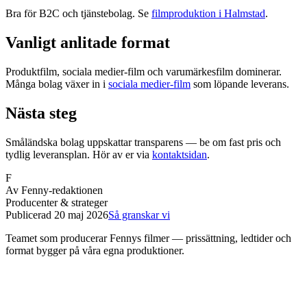
Bra för B2C och tjänstebolag. Se
filmproduktion i Halmstad
.
Vanligt anlitade format
Produktfilm, sociala medier-film och varumärkesfilm dominerar.
Många bolag växer in i
sociala medier-film
som löpande leverans.
Nästa steg
Småländska bolag uppskattar transparens — be om fast pris och
tydlig leveransplan. Hör av er via
kontaktsidan
.
F
Av
Fenny-redaktionen
Producenter & strateger
Publicerad
20 maj 2026
Så granskar vi
Teamet som producerar Fennys filmer — prissättning, ledtider och
format bygger på våra egna produktioner.