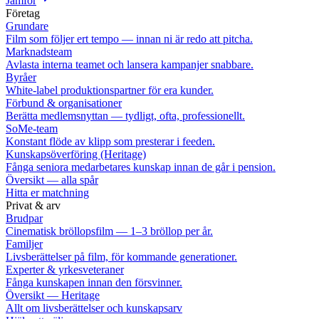
Jämför
Företag
Grundare
Film som följer ert tempo — innan ni är redo att pitcha.
Marknadsteam
Avlasta interna teamet och lansera kampanjer snabbare.
Byråer
White-label produktionspartner för era kunder.
Förbund & organisationer
Berätta medlemsnyttan — tydligt, ofta, professionellt.
SoMe-team
Konstant flöde av klipp som presterar i feeden.
Kunskapsöverföring (Heritage)
Fånga seniora medarbetares kunskap innan de går i pension.
Översikt — alla spår
Hitta er matchning
Privat & arv
Brudpar
Cinematisk bröllopsfilm — 1–3 bröllop per år.
Familjer
Livsberättelser på film, för kommande generationer.
Experter & yrkesveteraner
Fånga kunskapen innan den försvinner.
Översikt — Heritage
Allt om livsberättelser och kunskapsarv