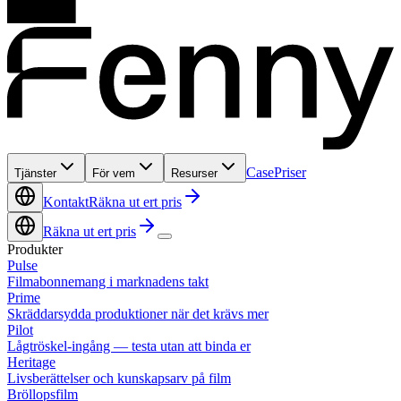
Case
Priser
Tjänster
För vem
Resurser
Kontakt
Räkna ut ert pris
Räkna ut ert pris
Produkter
Pulse
Filmabonnemang i marknadens takt
Prime
Skräddarsydda produktioner när det krävs mer
Pilot
Lågtröskel-ingång — testa utan att binda er
Heritage
Livsberättelser och kunskapsarv på film
Bröllopsfilm