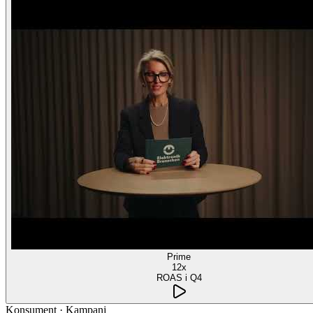
Prime
12x
ROAS i Q4
Konsument
·
Kampanj