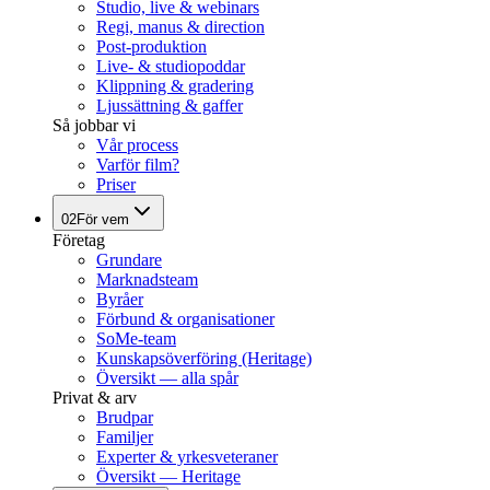
Studio, live & webinars
Regi, manus & direction
Post-produktion
Live- & studiopoddar
Klippning & gradering
Ljussättning & gaffer
Så jobbar vi
Vår process
Varför film?
Priser
02
För vem
Företag
Grundare
Marknadsteam
Byråer
Förbund & organisationer
SoMe-team
Kunskapsöverföring (Heritage)
Översikt — alla spår
Privat & arv
Brudpar
Familjer
Experter & yrkesveteraner
Översikt — Heritage