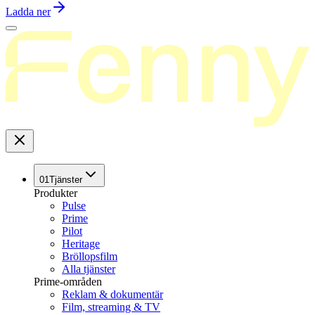
Ladda ner
01
Tjänster
Produkter
Pulse
Prime
Pilot
Heritage
Bröllopsfilm
Alla tjänster
Prime-områden
Reklam & dokumentär
Film, streaming & TV