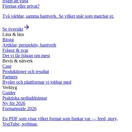
Hjälp att välja
Företag eller privat?
Två världar, samma hantverk. Se vilket spår som matchar er.
Se översikt
Läsa & lära
Blogg
Artiklar, perspektiv, hantverk
Frågor & svar
Det vi får frågan om mest
Bevis & nätverk
Case
Produktioner och resultat
Partners
Byråer och plattformar vi jobbar med
Verktyg
Guider
Praktiska nedladdningar
Ny för 2026
Formatguide 2026
En PDF som visar vilket format som funkar var — feed, story,
YouTube, webinar.