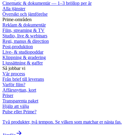
Cinematic & dokumentär — 1–3 bröllop per år
Alla tjänster
Översikt och jämförelse
Prime-områden
Reklam & dokumentär
Film, streaming & TV
Studio, live & webinars
Regi, manus & direction
Post-produktion
Live- & studiopoddar
Klippning & gradering
Ljussättning & gaffer
Så jobbar vi
Vår process
Från brief till leverans
Varför film?
Affärsnyttan, kort
Priser
Transparenta paket
Hjälp att välja
Pulse eller Prime?
Två produkter, två tempon. Se vilken som matchar er nästa fas.