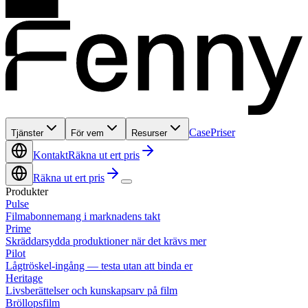
Case
Priser
Tjänster
För vem
Resurser
Kontakt
Räkna ut ert pris
Räkna ut ert pris
Produkter
Pulse
Filmabonnemang i marknadens takt
Prime
Skräddarsydda produktioner när det krävs mer
Pilot
Lågtröskel-ingång — testa utan att binda er
Heritage
Livsberättelser och kunskapsarv på film
Bröllopsfilm