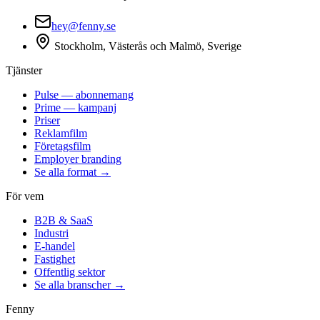
hey@fenny.se
Stockholm, Västerås och Malmö, Sverige
Tjänster
Pulse — abonnemang
Prime — kampanj
Priser
Reklamfilm
Företagsfilm
Employer branding
Se alla format →
För vem
B2B & SaaS
Industri
E-handel
Fastighet
Offentlig sektor
Se alla branscher →
Fenny