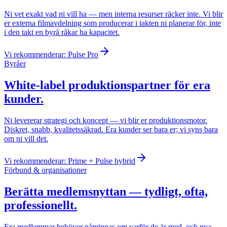
Ni vet exakt vad ni vill ha — men interna resurser räcker inte. Vi blir
er externa filmavdelning som producerar i takten ni planerar för, inte
i den takt en byrå råkar ha kapacitet.
Vi rekommenderar:
Pulse Pro
Byråer
White-label produktionspartner för era
kunder.
Ni levererar strategi och koncept — vi blir er produktionsmotor.
Diskret, snabb, kvalitetssäkrad. Era kunder ser bara er; vi syns bara
om ni vill det.
Vi rekommenderar:
Prime + Pulse hybrid
Förbund & organisationer
Berätta medlemsnyttan — tydligt, ofta,
professionellt.
Era medlemmar behöver påminnas om varför de är med, och nya