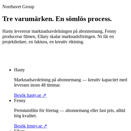
Norrhavet Group
Boka strategimöte
Tre varumärken. En sömlös process.
Hasty levererar marknadsavdelningen på abonnemang, Fenny
producerar filmen, Ellary skalar marknadsföringen. Ni får en
projektledare, en faktura, en kreativ riktning.
Om Fenny
Boka strategimöte
Hasty
Marknadsavdelning på abonnemang — kreativ kapacitet med
leverans inom 48 timmar.
Besök hasty.se
↗
Fenny
Premiumfilm för företag — abonnemang eller fast pris, alltid
hög kvalitet.
Besök fenny.se
↗