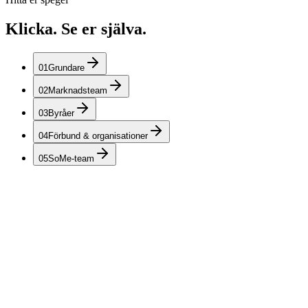
Klicka. Se er själva.
0
1
Grundare
0
2
Marknadsteam
0
3
Byråer
0
4
Förbund & organisationer
0
5
SoMe-team