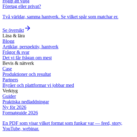
Hjälp att välja
Företag eller privat?
Två världar, samma hantverk. Se vilket spår som matchar er.
Se översikt
Läsa & lära
Blogg
Artiklar, perspektiv, hantverk
Frågor & svar
Det vi får frågan om mest
Bevis & nätverk
Case
Produktioner och resultat
Partners
Byråer och plattformar vi jobbar med
Verktyg
Guider
Praktiska nedladdningar
Ny för 2026
Formatguide 2026
En PDF som visar vilket format som funkar var — feed, story,
YouTube, webinar.