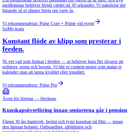
medlemmar behöver förstå värdet på 30 sekunder. Vi paketerar det
löpande så ni slipper börja om varje år.
Vi rekommenderar:
Pulse Core + Prime vid event
SoMe-team
Konstant flöde av klipp som presterar i
feeden.
Ni vet vad som funkar i feeden — ni behöver bara fler råvaror att
redigera, posta och boosta. Vi blir er content-motor som matar er
kalender utan att tappa kvalitet eller tonalitet.
Vi rekommenderar:
Pulse Pro
Även för företag — Heritage
Kunskapsöverföring innan seniorerna går i pension
Fånga 30 års hantverk, beslut och tysta kunskap på film — innan
den lämnar bolaget. Onboarding, utbildning och