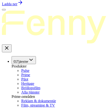
Ladda ner
01
Tjänster
Produkter
Pulse
Prime
Pilot
Heritage
Bröllopsfilm
Alla tjänster
Prime-områden
Reklam & dokumentär
Film, streaming & TV