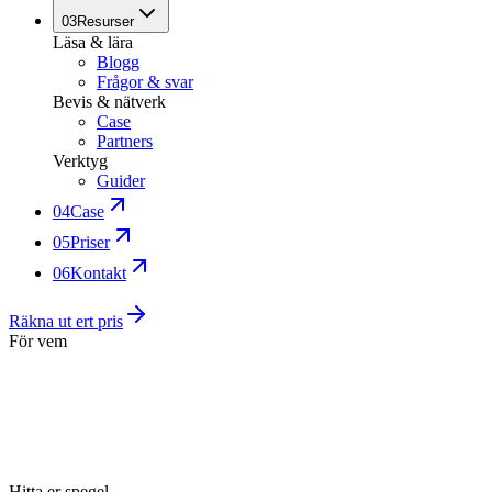
03
Resurser
Läsa & lära
Blogg
Frågor & svar
Bevis & nätverk
Case
Partners
Verktyg
Guider
04
Case
05
Priser
06
Kontakt
Räkna ut ert pris
För vem
Hitta er spegel