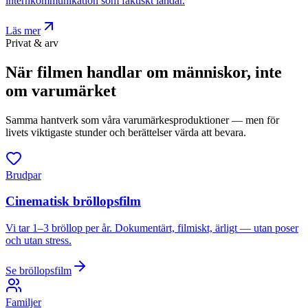
internkommunikation som faktiskt landar.
Läs mer
Privat & arv
När filmen handlar om människor, inte
om varumärket
Samma hantverk som våra varumärkesproduktioner — men för
livets viktigaste stunder och berättelser värda att bevara.
Brudpar
Cinematisk bröllopsfilm
Vi tar 1–3 bröllop per år. Dokumentärt, filmiskt, ärligt — utan poser
och utan stress.
Se bröllopsfilm
Familjer