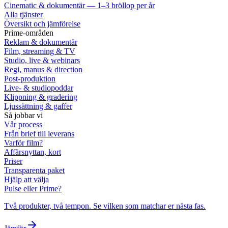
Cinematic & dokumentär — 1–3 bröllop per år
Alla tjänster
Översikt och jämförelse
Prime-områden
Reklam & dokumentär
Film, streaming & TV
Studio, live & webinars
Regi, manus & direction
Post-produktion
Live- & studiopoddar
Klippning & gradering
Ljussättning & gaffer
Så jobbar vi
Vår process
Från brief till leverans
Varför film?
Affärsnyttan, kort
Priser
Transparenta paket
Hjälp att välja
Pulse eller Prime?
Två produkter, två tempon. Se vilken som matchar er nästa fas.