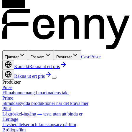
Case
Priser
Tjänster
För vem
Resurser
Kontakt
Räkna ut ert pris
Räkna ut ert pris
Produkter
Pulse
Filmabonnemang i marknadens takt
Prime
Skräddarsydda produktioner när det krävs mer
Pilot
Lågtröskel-ingång — testa utan att binda er
Heritage
Livsberättelser och kunskapsarv på film
Bröllopsfilm