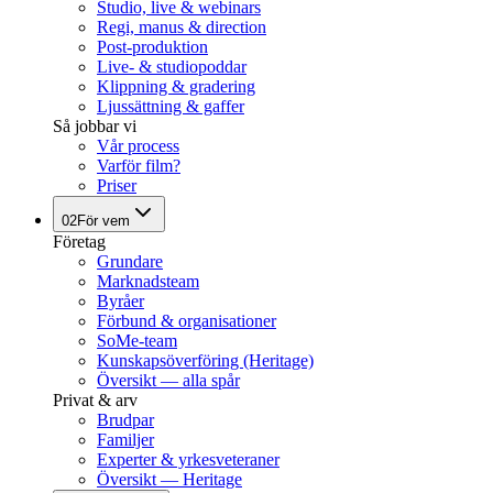
Studio, live & webinars
Regi, manus & direction
Post-produktion
Live- & studiopoddar
Klippning & gradering
Ljussättning & gaffer
Så jobbar vi
Vår process
Varför film?
Priser
02
För vem
Företag
Grundare
Marknadsteam
Byråer
Förbund & organisationer
SoMe-team
Kunskapsöverföring (Heritage)
Översikt — alla spår
Privat & arv
Brudpar
Familjer
Experter & yrkesveteraner
Översikt — Heritage