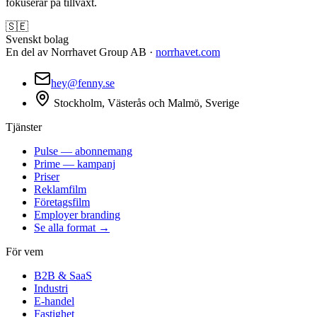
fokuserar på tillväxt.
🇸🇪
Svenskt bolag
En del av Norrhavet Group AB ·
norrhavet.com
hey@fenny.se
Stockholm, Västerås och Malmö, Sverige
Tjänster
Pulse — abonnemang
Prime — kampanj
Priser
Reklamfilm
Företagsfilm
Employer branding
Se alla format →
För vem
B2B & SaaS
Industri
E-handel
Fastighet