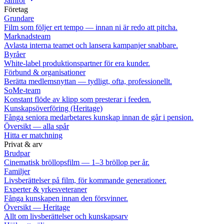
Jämför
Företag
Grundare
Film som följer ert tempo — innan ni är redo att pitcha.
Marknadsteam
Avlasta interna teamet och lansera kampanjer snabbare.
Byråer
White-label produktionspartner för era kunder.
Förbund & organisationer
Berätta medlemsnyttan — tydligt, ofta, professionellt.
SoMe-team
Konstant flöde av klipp som presterar i feeden.
Kunskapsöverföring (Heritage)
Fånga seniora medarbetares kunskap innan de går i pension.
Översikt — alla spår
Hitta er matchning
Privat & arv
Brudpar
Cinematisk bröllopsfilm — 1–3 bröllop per år.
Familjer
Livsberättelser på film, för kommande generationer.
Experter & yrkesveteraner
Fånga kunskapen innan den försvinner.
Översikt — Heritage
Allt om livsberättelser och kunskapsarv