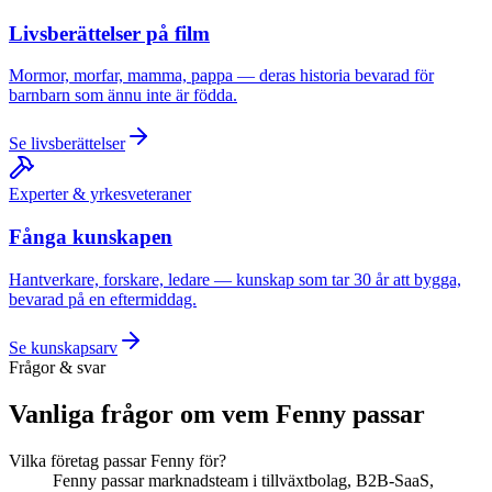
Livsberättelser på film
Mormor, morfar, mamma, pappa — deras historia bevarad för
barnbarn som ännu inte är födda.
Se livsberättelser
Experter & yrkesveteraner
Fånga kunskapen
Hantverkare, forskare, ledare — kunskap som tar 30 år att bygga,
bevarad på en eftermiddag.
Se kunskapsarv
Frågor & svar
Vanliga frågor om vem Fenny passar
Vilka företag passar Fenny för?
Fenny passar marknadsteam i tillväxtbolag, B2B-SaaS,