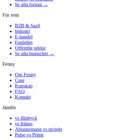
Se alla format →
För vem
B2B & SaaS
Industri
E-handel
Fastighet
Offentlig sektor
Se alla branscher →
Fenny
Om Fenny
Case
Kunskap
FAQ
Kontakt
Jämför
vs filmbyrå
vs frilans
Abonnemang vs projekt
Pulse vs Prime