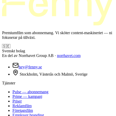
Premiumfilm som abonnemang. Vi sköter content-maskineriet — ni
fokuserar på tillväxt.
🇸🇪
Svenskt bolag
En del av Norrhavet Group AB ·
norrhavet.com
hey@fenny.se
Stockholm, Västerås och Malmö, Sverige
Tjänster
Pulse — abonnemang
Prime — kampanj
Priser
Reklamfilm
Företagsfilm
Employer branding