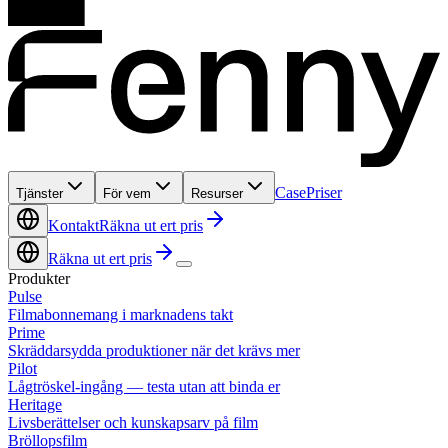
Case
Priser
Tjänster
För vem
Resurser
Kontakt
Räkna ut ert pris
Räkna ut ert pris
Produkter
Pulse
Filmabonnemang i marknadens takt
Prime
Skräddarsydda produktioner när det krävs mer
Pilot
Lågtröskel-ingång — testa utan att binda er
Heritage
Livsberättelser och kunskapsarv på film
Bröllopsfilm