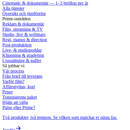
Cinematic & dokumentär — 1–3 bröllop per år
Alla tjänster
Översikt och jämförelse
Prime-områden
Reklam & dokumentär
Film, streaming & TV
Studio, live & webinars
Regi, manus & direction
Post-produktion
Live- & studiopoddar
Klippning & gradering
Ljussättning & gaffer
Så jobbar vi
Vår process
Från brief till leverans
Varför film?
Affärsnyttan, kort
Priser
Transparenta paket
Hjälp att välja
Pulse eller Prime?
Två produkter, två tempon. Se vilken som matchar er nästa fas.