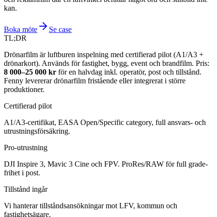
kan.
Boka möte
Se case
TL;DR
Drönarfilm är luftburen inspelning med certifierad pilot (A1/A3 +
drönarkort). Används för fastighet, bygg, event och brandfilm. Pris:
8 000–25 000 kr
för en halvdag inkl. operatör, post och tillstånd.
Fenny levererar drönarfilm fristående eller integrerat i större
produktioner.
Certifierad pilot
A1/A3-certifikat, EASA Open/Specific category, full ansvars- och
utrustningsförsäkring.
Pro-utrustning
DJI Inspire 3, Mavic 3 Cine och FPV. ProRes/RAW för full grade-
frihet i post.
Tillstånd ingår
Vi hanterar tillståndsansökningar mot LFV, kommun och
fastighetsägare.