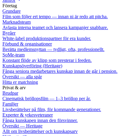
Jämför
Företag
Grundare
Film som följer ert tempo — innan ni är redo att pitcha.
Marknadsteam
Avlasta interna teamet och lansera kampanjer snabbare.
Byråer
White-label produktionspartner för era kunder.
Förbund & organisationer
Berätta medlemsnyttan — tydligt, ofta, professionellt.
SoMe-team
Konstant flöde av klipp som presterar i feeden.
Kunskapsöverföring (Heritage)
Fånga seniora medarbetares kunskap innan de går i pension.
Översikt — alla spår
Hitta er matchning
Privat & arv
Brudpar
Cinematisk bröllopsfilm — 1–3 bröllop per år.
Familjer
Livsberättelser på film, för kommande generationer.
Experter & yrkesveteraner
Fånga kunskapen innan den försvinner.
Översikt — Heritage
Allt om livsberättelser och kunskapsarv