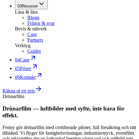
03
Resurser
Läsa & lära
Blogg
Frågor & svar
Bevis & nätverk
Case
Partners
Verktyg
Guider
04
Case
05
Priser
06
Kontakt
Räkna ut ert pris
Drönarfilm
Drönarfilm — luftbilder med syfte, inte bara för
effekt.
Fenny gör drönarfilm med certifierade piloter, full försäkring och rätt
tillstånd. Vi flyger för fastighetsvisningar, industriavtryck, eventfilm
och reklamfilm där en luftvinkel berättar något ord och stillbild inte