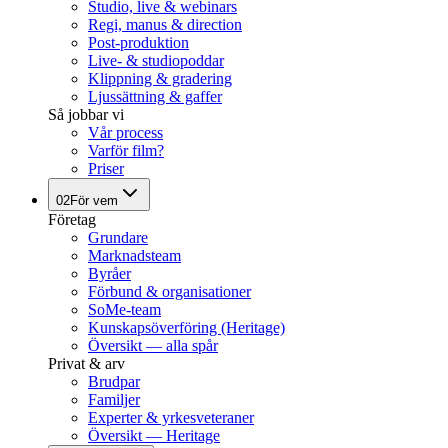
Studio, live & webinars
Regi, manus & direction
Post-produktion
Live- & studiopoddar
Klippning & gradering
Ljussättning & gaffer
Så jobbar vi
Vår process
Varför film?
Priser
02
För vem
Företag
Grundare
Marknadsteam
Byråer
Förbund & organisationer
SoMe-team
Kunskapsöverföring (Heritage)
Översikt — alla spår
Privat & arv
Brudpar
Familjer
Experter & yrkesveteraner
Översikt — Heritage