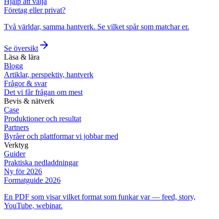
Hjälp att välja
Företag eller privat?
Två världar, samma hantverk. Se vilket spår som matchar er.
Se översikt
Läsa & lära
Blogg
Artiklar, perspektiv, hantverk
Frågor & svar
Det vi får frågan om mest
Bevis & nätverk
Case
Produktioner och resultat
Partners
Byråer och plattformar vi jobbar med
Verktyg
Guider
Praktiska nedladdningar
Ny för 2026
Formatguide 2026
En PDF som visar vilket format som funkar var — feed, story,
YouTube, webinar.