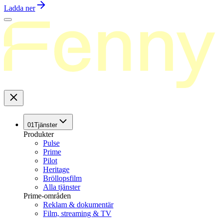
Ladda ner
01
Tjänster
Produkter
Pulse
Prime
Pilot
Heritage
Bröllopsfilm
Alla tjänster
Prime-områden
Reklam & dokumentär
Film, streaming & TV