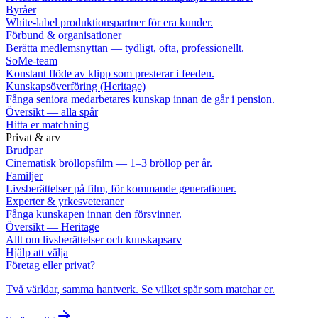
Byråer
White-label produktionspartner för era kunder.
Förbund & organisationer
Berätta medlemsnyttan — tydligt, ofta, professionellt.
SoMe-team
Konstant flöde av klipp som presterar i feeden.
Kunskapsöverföring (Heritage)
Fånga seniora medarbetares kunskap innan de går i pension.
Översikt — alla spår
Hitta er matchning
Privat & arv
Brudpar
Cinematisk bröllopsfilm — 1–3 bröllop per år.
Familjer
Livsberättelser på film, för kommande generationer.
Experter & yrkesveteraner
Fånga kunskapen innan den försvinner.
Översikt — Heritage
Allt om livsberättelser och kunskapsarv
Hjälp att välja
Företag eller privat?
Två världar, samma hantverk. Se vilket spår som matchar er.