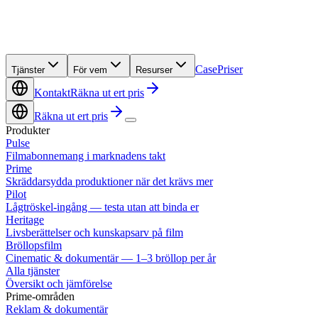
Case
Priser
Tjänster
För vem
Resurser
Kontakt
Räkna ut ert pris
Räkna ut ert pris
Produkter
Pulse
Filmabonnemang i marknadens takt
Prime
Skräddarsydda produktioner när det krävs mer
Pilot
Lågtröskel-ingång — testa utan att binda er
Heritage
Livsberättelser och kunskapsarv på film
Bröllopsfilm
Cinematic & dokumentär — 1–3 bröllop per år
Alla tjänster
Översikt och jämförelse
Prime-områden
Reklam & dokumentär