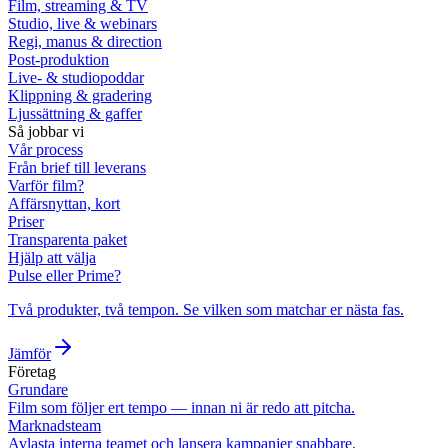
Film, streaming & TV
Studio, live & webinars
Regi, manus & direction
Post-produktion
Live- & studiopoddar
Klippning & gradering
Ljussättning & gaffer
Så jobbar vi
Vår process
Från brief till leverans
Varför film?
Affärsnyttan, kort
Priser
Transparenta paket
Hjälp att välja
Pulse eller Prime?
Två produkter, två tempon. Se vilken som matchar er nästa fas.
Jämför
Företag
Grundare
Film som följer ert tempo — innan ni är redo att pitcha.
Marknadsteam
Avlasta interna teamet och lansera kampanjer snabbare.