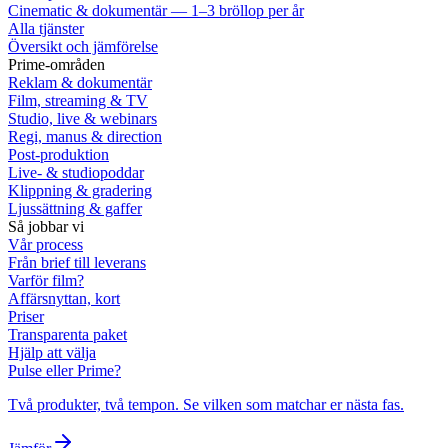
Cinematic & dokumentär — 1–3 bröllop per år
Alla tjänster
Översikt och jämförelse
Prime-områden
Reklam & dokumentär
Film, streaming & TV
Studio, live & webinars
Regi, manus & direction
Post-produktion
Live- & studiopoddar
Klippning & gradering
Ljussättning & gaffer
Så jobbar vi
Vår process
Från brief till leverans
Varför film?
Affärsnyttan, kort
Priser
Transparenta paket
Hjälp att välja
Pulse eller Prime?
Två produkter, två tempon. Se vilken som matchar er nästa fas.