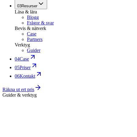
03
Resurser
Läsa & lära
Blogg
Frågor & svar
Bevis & nätverk
Case
Partners
Verktyg
Guider
04
Case
05
Priser
06
Kontakt
Räkna ut ert pris
Guider & verktyg