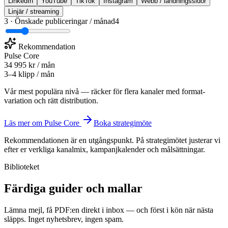
LinkedIn
YouTube
TikTok
Instagram
Webb / landningssidor
Linjär / streaming
3 · Önskade publiceringar / månad
4
Rekommendation
Pulse Core
34 995 kr / mån
3–4 klipp / mån
Vår mest populära nivå — räcker för flera kanaler med format­
variation och rätt distribution.
Läs mer om
Pulse Core
Boka strategimöte
Rekommendationen är en utgångspunkt. På strategimötet justerar vi
efter er verkliga kanalmix, kampanjkalender och målsättningar.
Biblioteket
Färdiga guider och mallar
Lämna mejl, få PDF:en direkt i inbox — och först i kön när nästa
släpps. Inget nyhetsbrev, ingen spam.