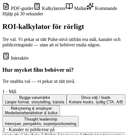
PDF-guider
Kalkylatorer
Mallar
Kommande
Hjälp på 30 sekunder
ROI-kalkylator för rörligt
Tre val. Vi pekar ut rätt Pulse-nivå utifrån era mål, kanaler och
publiceringstakt — utan att ni behöver maila någon.
Interaktiv
Hur mycket film behöver ni?
Tre snabba val — vi pekar ut rätt nivå.
1 · Mål
Bygga varumärke
Driva sälj / leads
Längre format, storytelling, känsla
Kortare hooks, tydlig CTA, A/B
Rekrytering & employer
Medarbetar­berättelser & kultur
Thought leadership
Intervjuer, perspektiv, expert­positionering
2 · Kanaler ni publicerar på