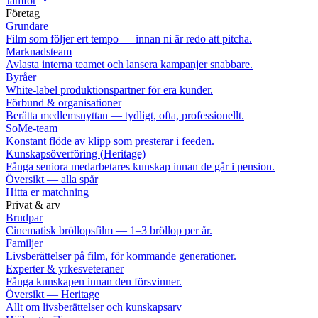
Jämför
Företag
Grundare
Film som följer ert tempo — innan ni är redo att pitcha.
Marknadsteam
Avlasta interna teamet och lansera kampanjer snabbare.
Byråer
White-label produktionspartner för era kunder.
Förbund & organisationer
Berätta medlemsnyttan — tydligt, ofta, professionellt.
SoMe-team
Konstant flöde av klipp som presterar i feeden.
Kunskapsöverföring (Heritage)
Fånga seniora medarbetares kunskap innan de går i pension.
Översikt — alla spår
Hitta er matchning
Privat & arv
Brudpar
Cinematisk bröllopsfilm — 1–3 bröllop per år.
Familjer
Livsberättelser på film, för kommande generationer.
Experter & yrkesveteraner
Fånga kunskapen innan den försvinner.
Översikt — Heritage
Allt om livsberättelser och kunskapsarv