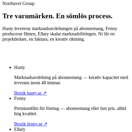
Norrhavet Group
Boka strategimöte
Tre varumärken. En sömlös process.
Hasty levererar marknadsavdelningen på abonnemang, Fenny
producerar filmen, Ellary skalar marknadsföringen. Ni får en
projektledare, en faktura, en kreativ riktning.
Om Fenny
Boka strategimöte
Hasty
Marknadsavdelning på abonnemang — kreativ kapacitet med
leverans inom 48 timmar.
Besök hasty.se
↗
Fenny
Premiumfilm för företag — abonnemang eller fast pris, alltid
hög kvalitet.
Besök fenny.se
↗
Ellary