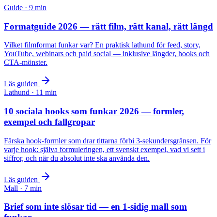
Guide
·
9
min
Formatguide 2026 — rätt film, rätt kanal, rätt längd
Vilket filmformat funkar var? En praktisk lathund för feed, story,
YouTube, webinars och paid social — inklusive längder, hooks och
CTA-mönster.
Läs guiden
Lathund
·
11
min
10 sociala hooks som funkar 2026 — formler,
exempel och fallgropar
Färska hook-formler som drar tittarna förbi 3-sekundersgränsen. För
varje hook: själva formuleringen, ett svenskt exempel, vad vi sett i
siffror, och när du absolut inte ska använda den.
Läs guiden
Mall
·
7
min
Brief som inte slösar tid — en 1-sidig mall som