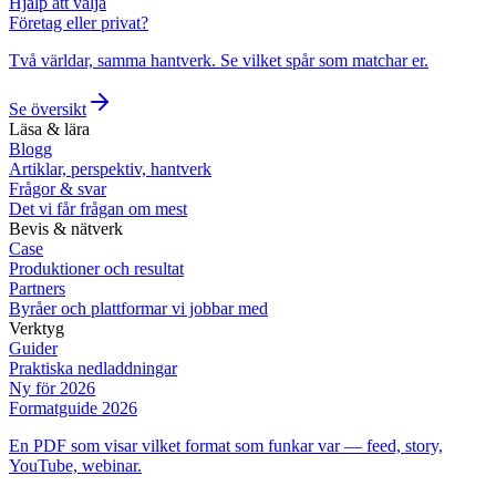
Hjälp att välja
Företag eller privat?
Två världar, samma hantverk. Se vilket spår som matchar er.
Se översikt
Läsa & lära
Blogg
Artiklar, perspektiv, hantverk
Frågor & svar
Det vi får frågan om mest
Bevis & nätverk
Case
Produktioner och resultat
Partners
Byråer och plattformar vi jobbar med
Verktyg
Guider
Praktiska nedladdningar
Ny för 2026
Formatguide 2026
En PDF som visar vilket format som funkar var — feed, story,
YouTube, webinar.