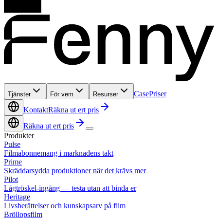
Case
Priser
Tjänster
För vem
Resurser
Kontakt
Räkna ut ert pris
Räkna ut ert pris
Produkter
Pulse
Filmabonnemang i marknadens takt
Prime
Skräddarsydda produktioner när det krävs mer
Pilot
Lågtröskel-ingång — testa utan att binda er
Heritage
Livsberättelser och kunskapsarv på film
Bröllopsfilm