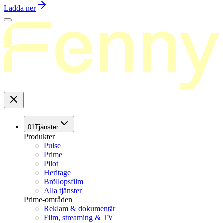
Ladda ner
01
Tjänster
Produkter
Pulse
Prime
Pilot
Heritage
Bröllopsfilm
Alla tjänster
Prime-områden
Reklam & dokumentär
Film, streaming & TV