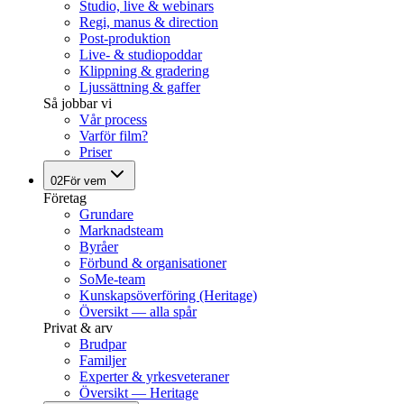
Studio, live & webinars
Regi, manus & direction
Post-produktion
Live- & studiopoddar
Klippning & gradering
Ljussättning & gaffer
Så jobbar vi
Vår process
Varför film?
Priser
02
För vem
Företag
Grundare
Marknadsteam
Byråer
Förbund & organisationer
SoMe-team
Kunskapsöverföring (Heritage)
Översikt — alla spår
Privat & arv
Brudpar
Familjer
Experter & yrkesveteraner
Översikt — Heritage