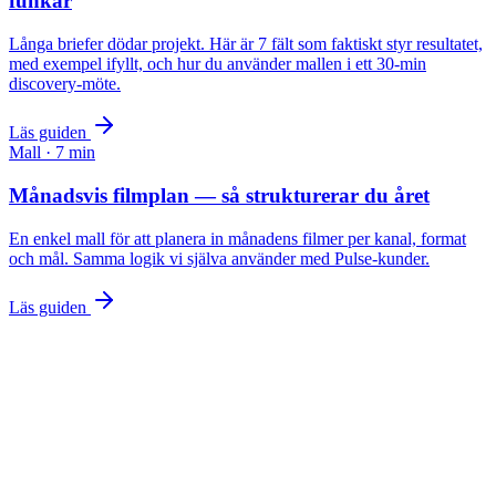
funkar
Långa briefer dödar projekt. Här är 7 fält som faktiskt styr resultatet,
med exempel ifyllt, och hur du använder mallen i ett 30-min
discovery-möte.
Läs guiden
Mall
·
7
min
Månadsvis filmplan — så strukturerar du året
En enkel mall för att planera in månadens filmer per kanal, format
och mål. Samma logik vi själva använder med Pulse-kunder.
Läs guiden