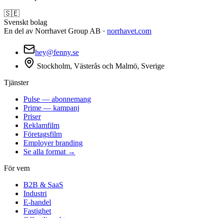
🇸🇪
Svenskt bolag
En del av Norrhavet Group AB ·
norrhavet.com
hey@fenny.se
Stockholm, Västerås och Malmö, Sverige
Tjänster
Pulse — abonnemang
Prime — kampanj
Priser
Reklamfilm
Företagsfilm
Employer branding
Se alla format →
För vem
B2B & SaaS
Industri
E-handel
Fastighet