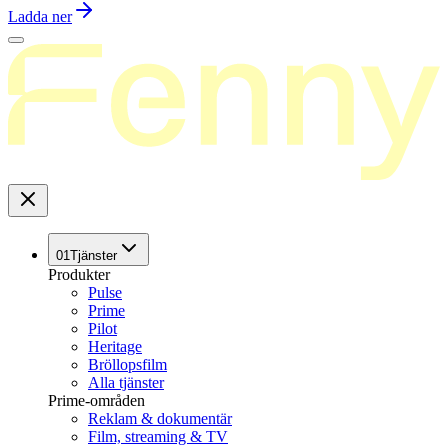
Ladda ner
01
Tjänster
Produkter
Pulse
Prime
Pilot
Heritage
Bröllopsfilm
Alla tjänster
Prime-områden
Reklam & dokumentär
Film, streaming & TV