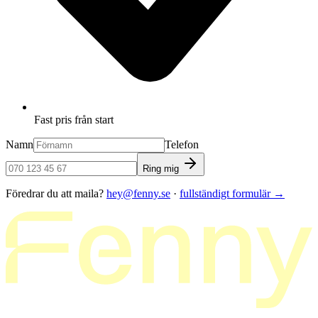
Fast pris från start
Namn
Telefon
Ring mig
Föredrar du att maila?
hey@fenny.se
·
fullständigt formulär
→