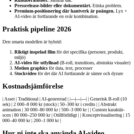
Kundberättelser.
Samma sak.
Pressrelease-bilder eller dokumentärt.
Etiska problem.
Premium-positionering där hantverk är poängen.
Lyx +
AI-video är fortfarande en svår kombination.
Praktisk pipeline 2026
Den smarta modellen är hybrid:
Riktigt inspelad film
för det specifika (personer, produkt,
miljö)
AI-video för utfyllnad
(B-roll, transitions, abstrakta visualer)
Motion graphics
för data, text, processer
Stockvideo
för det där AI fortfarande är sämre och dyrare
Kostnadsjämförelse
| Asset | Traditional | AI-genererad | |---|---|---| | Generisk B-roll (10
sek) | 2 000–8 000 kr (stock) | 50–300 kr i credits | | Abstrakt
animation | 30 000–80 000 kr | 500–3 000 kr | | Custom karaktär-
scen | 80 000–250 000 kr | Otillförlitligt | | Konceptvisualisering | 15
000–40 000 kr | 200–1 000 kr |
Hur ni inte ska använda AI-video