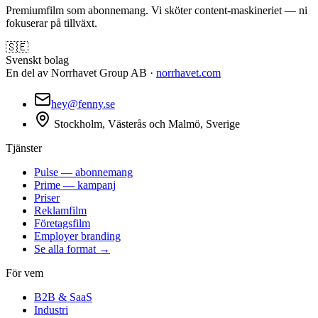
Premiumfilm som abonnemang. Vi sköter content-maskineriet — ni
fokuserar på tillväxt.
🇸🇪
Svenskt bolag
En del av Norrhavet Group AB ·
norrhavet.com
hey@fenny.se
Stockholm, Västerås och Malmö, Sverige
Tjänster
Pulse — abonnemang
Prime — kampanj
Priser
Reklamfilm
Företagsfilm
Employer branding
Se alla format →
För vem
B2B & SaaS
Industri