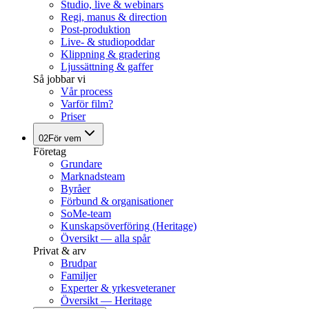
Studio, live & webinars
Regi, manus & direction
Post-produktion
Live- & studiopoddar
Klippning & gradering
Ljussättning & gaffer
Så jobbar vi
Vår process
Varför film?
Priser
02
För vem
Företag
Grundare
Marknadsteam
Byråer
Förbund & organisationer
SoMe-team
Kunskapsöverföring (Heritage)
Översikt — alla spår
Privat & arv
Brudpar
Familjer
Experter & yrkesveteraner
Översikt — Heritage