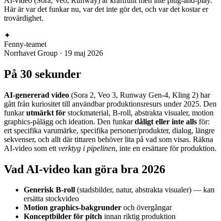
AI-video (Sora, Veo, Runway) är kraftfullt men inte plug-and-play.
Här är var det funkar nu, var det inte gör det, och var det kostar er
trovärdighet.
✦
Fenny-teamet
Norrhavet Group
·
19 maj 2026
På 30 sekunder
AI-genererad video
(Sora 2, Veo 3, Runway Gen-4, Kling 2) har
gått från kuriositet till användbar produktionsresurs under 2025. Den
funkar
utmärkt för
stockmaterial, B-roll, abstrakta visualer, motion
graphics-pålägg och ideation. Den funkar
dåligt eller inte alls
för:
ert specifika varumärke, specifika personer/produkter, dialog, längre
sekvenser, och allt där tittaren behöver lita på vad som visas. Räkna
AI-video som ett
verktyg i pipelinen
, inte en ersättare för produktion.
Vad AI-video kan göra bra 2026
Generisk B-roll
(stadsbilder, natur, abstrakta visualer) — kan
ersätta stockvideo
Motion graphics-bakgrunder
och övergångar
Konceptbilder för pitch
innan riktig produktion