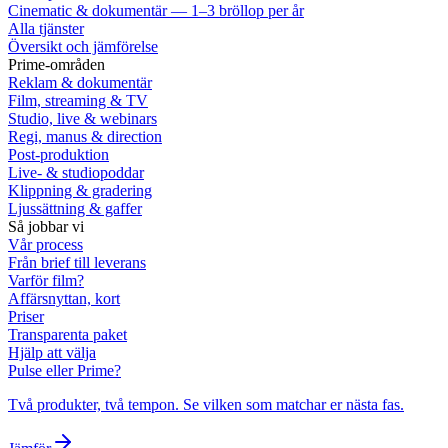
Cinematic & dokumentär — 1–3 bröllop per år
Alla tjänster
Översikt och jämförelse
Prime-områden
Reklam & dokumentär
Film, streaming & TV
Studio, live & webinars
Regi, manus & direction
Post-produktion
Live- & studiopoddar
Klippning & gradering
Ljussättning & gaffer
Så jobbar vi
Vår process
Från brief till leverans
Varför film?
Affärsnyttan, kort
Priser
Transparenta paket
Hjälp att välja
Pulse eller Prime?
Två produkter, två tempon. Se vilken som matchar er nästa fas.