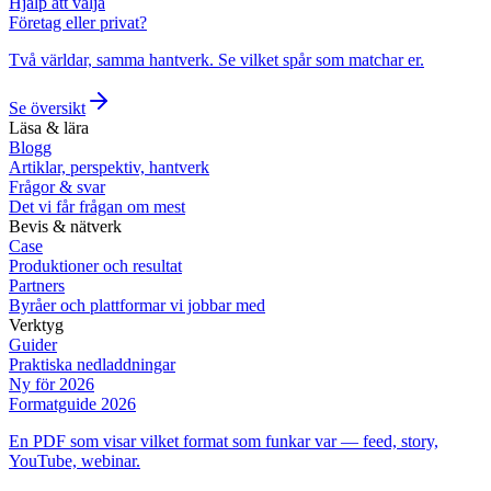
Hjälp att välja
Företag eller privat?
Två världar, samma hantverk. Se vilket spår som matchar er.
Se översikt
Läsa & lära
Blogg
Artiklar, perspektiv, hantverk
Frågor & svar
Det vi får frågan om mest
Bevis & nätverk
Case
Produktioner och resultat
Partners
Byråer och plattformar vi jobbar med
Verktyg
Guider
Praktiska nedladdningar
Ny för 2026
Formatguide 2026
En PDF som visar vilket format som funkar var — feed, story,
YouTube, webinar.