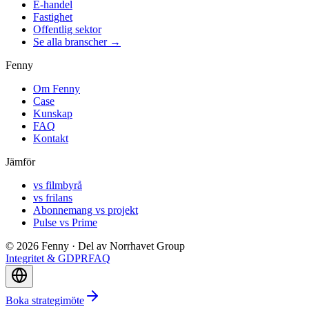
E-handel
Fastighet
Offentlig sektor
Se alla branscher →
Fenny
Om Fenny
Case
Kunskap
FAQ
Kontakt
Jämför
vs filmbyrå
vs frilans
Abonnemang vs projekt
Pulse vs Prime
©
2026
Fenny ·
Del av Norrhavet Group
Integritet & GDPR
FAQ
Boka strategimöte