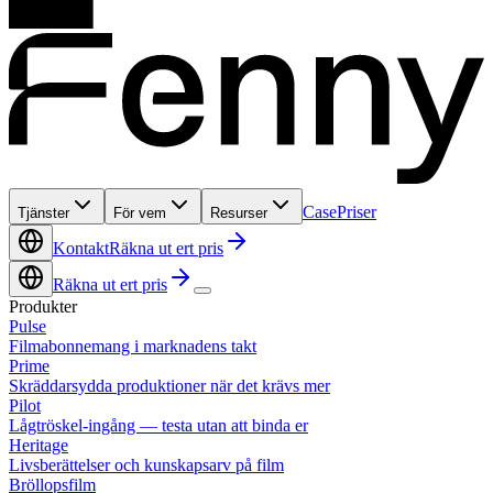
Case
Priser
Tjänster
För vem
Resurser
Kontakt
Räkna ut ert pris
Räkna ut ert pris
Produkter
Pulse
Filmabonnemang i marknadens takt
Prime
Skräddarsydda produktioner när det krävs mer
Pilot
Lågtröskel-ingång — testa utan att binda er
Heritage
Livsberättelser och kunskapsarv på film
Bröllopsfilm