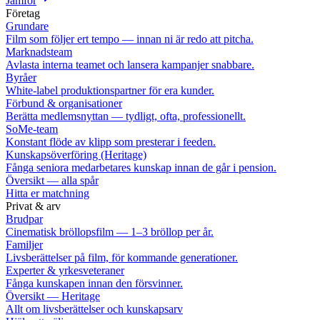
Jämför
Företag
Grundare
Film som följer ert tempo — innan ni är redo att pitcha.
Marknadsteam
Avlasta interna teamet och lansera kampanjer snabbare.
Byråer
White-label produktionspartner för era kunder.
Förbund & organisationer
Berätta medlemsnyttan — tydligt, ofta, professionellt.
SoMe-team
Konstant flöde av klipp som presterar i feeden.
Kunskapsöverföring (Heritage)
Fånga seniora medarbetares kunskap innan de går i pension.
Översikt — alla spår
Hitta er matchning
Privat & arv
Brudpar
Cinematisk bröllopsfilm — 1–3 bröllop per år.
Familjer
Livsberättelser på film, för kommande generationer.
Experter & yrkesveteraner
Fånga kunskapen innan den försvinner.
Översikt — Heritage
Allt om livsberättelser och kunskapsarv