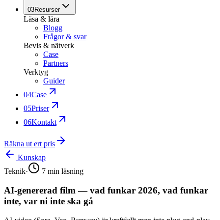
03
Resurser
Läsa & lära
Blogg
Frågor & svar
Bevis & nätverk
Case
Partners
Verktyg
Guider
04
Case
05
Priser
06
Kontakt
Räkna ut ert pris
Kunskap
Teknik
·
7
min läsning
AI-genererad film — vad funkar 2026, vad funkar
inte, var ni inte ska gå