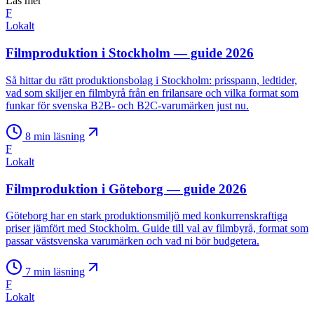
Läs mer
F
Lokalt
Filmproduktion i Stockholm — guide 2026
Så hittar du rätt produktionsbolag i Stockholm: prisspann, ledtider,
vad som skiljer en filmbyrå från en frilansare och vilka format som
funkar för svenska B2B- och B2C-varumärken just nu.
8
min läsning
F
Lokalt
Filmproduktion i Göteborg — guide 2026
Göteborg har en stark produktionsmiljö med konkurrenskraftiga
priser jämfört med Stockholm. Guide till val av filmbyrå, format som
passar västsvenska varumärken och vad ni bör budgetera.
7
min läsning
F
Lokalt