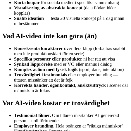
Korta loopar
för sociala medier i specifika sammanhang
Visualisering av abstrakta koncept
(data flödar, idéer
kopplas)
Snabb ideation
— testa 20 visuella koncept på 1 dag innan
ni bestämmer
Vad AI-video inte kan göra (än)
Konsekventa karaktärer
över flera klipp (förbättras snabbt
men inte produktionsklart för en serie)
Specifika personer eller produkter
ni har rätt att visa
Synkad läpprörelse
med er VO eller manus i dialog
Komplex action med fysisk logik
(sport, dans, interaktion)
Trovärdighet i testimonials
eller employer branding —
tittaren misstänker att det är fejk
Korrekta händer, ögonkontakt, ansiktsuttryck
i scener där
människan är fokus
Var AI-video kostar er trovärdighet
Testimonial-filmer.
Om tittaren misstänker AI-genererad
person = noll förtroende.
Employer branding.
Hela poängen är "riktiga människor".