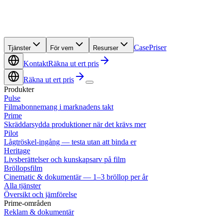
Case
Priser
Tjänster
För vem
Resurser
Kontakt
Räkna ut ert pris
Räkna ut ert pris
Produkter
Pulse
Filmabonnemang i marknadens takt
Prime
Skräddarsydda produktioner när det krävs mer
Pilot
Lågtröskel-ingång — testa utan att binda er
Heritage
Livsberättelser och kunskapsarv på film
Bröllopsfilm
Cinematic & dokumentär — 1–3 bröllop per år
Alla tjänster
Översikt och jämförelse
Prime-områden
Reklam & dokumentär