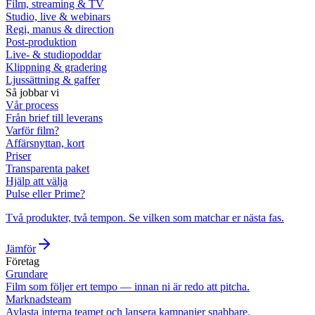
Film, streaming & TV
Studio, live & webinars
Regi, manus & direction
Post-produktion
Live- & studiopoddar
Klippning & gradering
Ljussättning & gaffer
Så jobbar vi
Vår process
Från brief till leverans
Varför film?
Affärsnyttan, kort
Priser
Transparenta paket
Hjälp att välja
Pulse eller Prime?
Två produkter, två tempon. Se vilken som matchar er nästa fas.
Jämför
Företag
Grundare
Film som följer ert tempo — innan ni är redo att pitcha.
Marknadsteam
Avlasta interna teamet och lansera kampanjer snabbare.