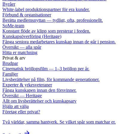
Byråer
White-label produktionspartner för era kunder.
Förbund & organisationer
Berätta medlemsnyttan — tydligt, ofta, professionellt.
SoMe-team
Konstant flöde av klipp som presterar i feeden.
Kunskapsöverföring (Heritage)
Fånga seniora medarbetares kunskap innan de går i pension.
Översikt — alla spår
Hitta er matchning
Privat & arv
Brudpar
Cinematisk bröllopsfilm — 1–3 bröllop per år.
Familjer
Livsberättelser på film, för kommande generationer.
Experter & yrkesveteraner
Fånga kunskapen innan den försvinner.
Översikt — Heritage
Allt om livsberättelser och kunskapsarv
Hjälp att välja
Företag eller privat?
Två världar, samma hantverk. Se vilket spår som matchar er.