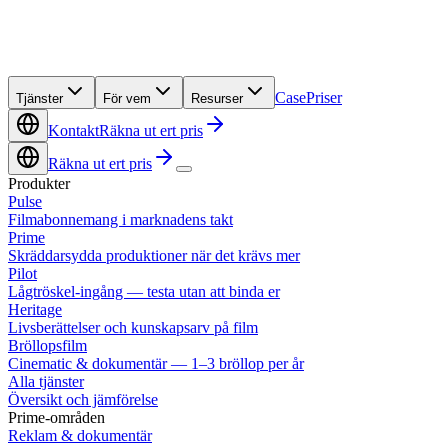
Case
Priser
Tjänster
För vem
Resurser
Kontakt
Räkna ut ert pris
Räkna ut ert pris
Produkter
Pulse
Filmabonnemang i marknadens takt
Prime
Skräddarsydda produktioner när det krävs mer
Pilot
Lågtröskel-ingång — testa utan att binda er
Heritage
Livsberättelser och kunskapsarv på film
Bröllopsfilm
Cinematic & dokumentär — 1–3 bröllop per år
Alla tjänster
Översikt och jämförelse
Prime-områden
Reklam & dokumentär