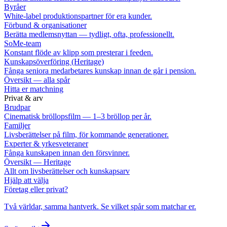
Byråer
White-label produktionspartner för era kunder.
Förbund & organisationer
Berätta medlemsnyttan — tydligt, ofta, professionellt.
SoMe-team
Konstant flöde av klipp som presterar i feeden.
Kunskapsöverföring (Heritage)
Fånga seniora medarbetares kunskap innan de går i pension.
Översikt — alla spår
Hitta er matchning
Privat & arv
Brudpar
Cinematisk bröllopsfilm — 1–3 bröllop per år.
Familjer
Livsberättelser på film, för kommande generationer.
Experter & yrkesveteraner
Fånga kunskapen innan den försvinner.
Översikt — Heritage
Allt om livsberättelser och kunskapsarv
Hjälp att välja
Företag eller privat?
Två världar, samma hantverk. Se vilket spår som matchar er.