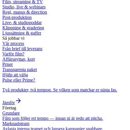
Film, streaming & TV
Studio, live & webinars
Regi, manus & direction
Post-produktion
Live- & studiopoddar
Klippning & gradering
Ljussättning & gaffer
Så jobbar vi
Vår process
Från brief till leverans
Varför film?
Affärsnyttan, kort
Priser
Transparenta paket
Hjälp att välja
Pulse eller Prime?
Två produkter, två tempon. Se vilken som matchar er nästa fas.
Jämför
Företag
Grundare
Film som följer ert tempo — innan ni är redo att pitcha.
Marknadsteam
Avlasta interna teamet och lansera kampanjer snabbare.