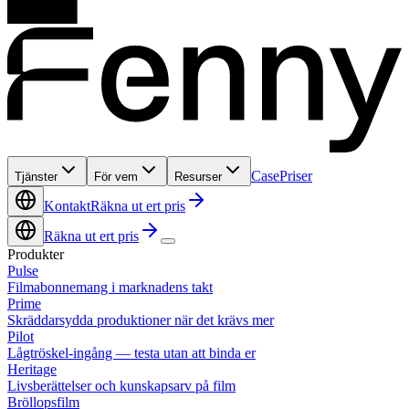
Case
Priser
Tjänster
För vem
Resurser
Kontakt
Räkna ut ert pris
Räkna ut ert pris
Produkter
Pulse
Filmabonnemang i marknadens takt
Prime
Skräddarsydda produktioner när det krävs mer
Pilot
Lågtröskel-ingång — testa utan att binda er
Heritage
Livsberättelser och kunskapsarv på film
Bröllopsfilm