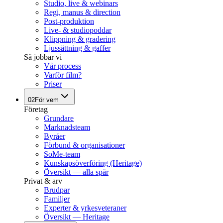
Studio, live & webinars
Regi, manus & direction
Post-produktion
Live- & studiopoddar
Klippning & gradering
Ljussättning & gaffer
Så jobbar vi
Vår process
Varför film?
Priser
02
För vem
Företag
Grundare
Marknadsteam
Byråer
Förbund & organisationer
SoMe-team
Kunskapsöverföring (Heritage)
Översikt — alla spår
Privat & arv
Brudpar
Familjer
Experter & yrkesveteraner
Översikt — Heritage