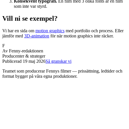
Konsekvent typografi.
En film med 3 olika fonts är en film
som inte var styrd.
Vill ni se exempel?
Vi har en sida om
motion graphics
med portfolio och process. Eller
jämför med
3D-animation
för när motion graphics inte räcker.
F
Av
Fenny-redaktionen
Producenter & strateger
Publicerad
19 maj 2026
Så granskar vi
Teamet som producerar Fennys filmer — prissättning, ledtider och
format bygger på våra egna produktioner.