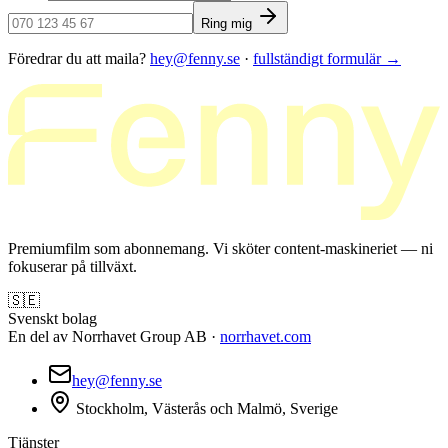
Ring mig
Föredrar du att maila?
hey@fenny.se
·
fullständigt formulär
→
Premiumfilm som abonnemang. Vi sköter content-maskineriet — ni
fokuserar på tillväxt.
🇸🇪
Svenskt bolag
En del av Norrhavet Group AB ·
norrhavet.com
hey@fenny.se
Stockholm, Västerås och Malmö, Sverige
Tjänster