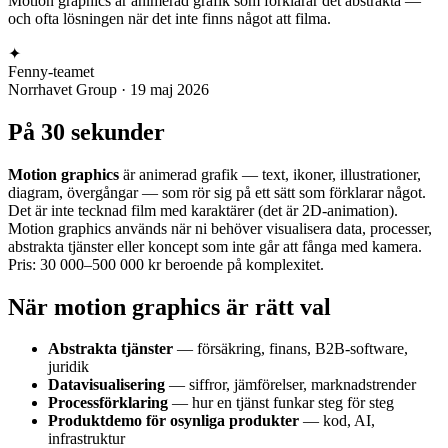
Motion graphics är animerad grafik som förklarar det abstrakta —
och ofta lösningen när det inte finns något att filma.
✦
Fenny-teamet
Norrhavet Group
·
19 maj 2026
På 30 sekunder
Motion graphics
är animerad grafik — text, ikoner, illustrationer,
diagram, övergångar — som rör sig på ett sätt som förklarar något.
Det är inte tecknad film med karaktärer (det är 2D-animation).
Motion graphics används när ni behöver visualisera data, processer,
abstrakta tjänster eller koncept som inte går att fånga med kamera.
Pris: 30 000–500 000 kr beroende på komplexitet.
När motion graphics är rätt val
Abstrakta tjänster
— försäkring, finans, B2B-software,
juridik
Datavisualisering
— siffror, jämförelser, marknadstrender
Processförklaring
— hur en tjänst funkar steg för steg
Produktdemo för osynliga produkter
— kod, AI,
infrastruktur