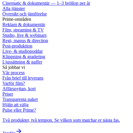
Cinematic & dokumentär — 1–3 bröllop per år
Alla tjänster
Översikt och jämförelse
Prime-områden
Reklam & dokumentär
Film, streaming & TV
Studio, live & webinars
Regi, manus & direction
Post-produktion
Live- & studiopoddar
Klippning & gradering
Ljussättning & gaffer
Så jobbar vi
Vår process
Från brief till leverans
Varför film?
Affärsnyttan, kort
Priser
Transparenta paket
Hjälp att välja
Pulse eller Prime?
Två produkter, två tempon. Se vilken som matchar er nästa fas.