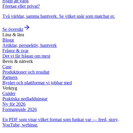
Hjälp att välja
Företag eller privat?
Två världar, samma hantverk. Se vilket spår som matchar er.
Se översikt
Läsa & lära
Blogg
Artiklar, perspektiv, hantverk
Frågor & svar
Det vi får frågan om mest
Bevis & nätverk
Case
Produktioner och resultat
Partners
Byråer och plattformar vi jobbar med
Verktyg
Guider
Praktiska nedladdningar
Ny för 2026
Formatguide 2026
En PDF som visar vilket format som funkar var — feed, story,
YouTube, webinar.