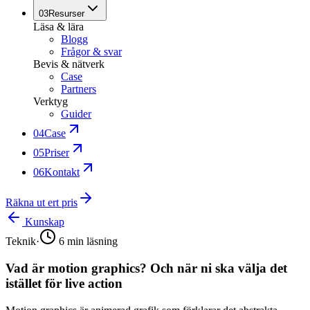
03
Resurser
Läsa & lära
Blogg
Frågor & svar
Bevis & nätverk
Case
Partners
Verktyg
Guider
04
Case
05
Priser
06
Kontakt
Räkna ut ert pris
Kunskap
Teknik
·
6
min läsning
Vad är motion graphics? Och när ni ska välja det
istället för live action