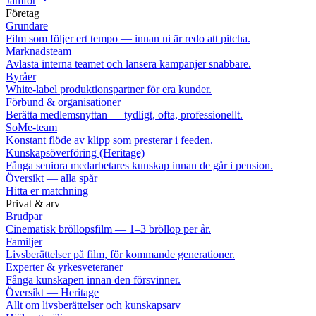
Jämför
Företag
Grundare
Film som följer ert tempo — innan ni är redo att pitcha.
Marknadsteam
Avlasta interna teamet och lansera kampanjer snabbare.
Byråer
White-label produktionspartner för era kunder.
Förbund & organisationer
Berätta medlemsnyttan — tydligt, ofta, professionellt.
SoMe-team
Konstant flöde av klipp som presterar i feeden.
Kunskapsöverföring (Heritage)
Fånga seniora medarbetares kunskap innan de går i pension.
Översikt — alla spår
Hitta er matchning
Privat & arv
Brudpar
Cinematisk bröllopsfilm — 1–3 bröllop per år.
Familjer
Livsberättelser på film, för kommande generationer.
Experter & yrkesveteraner
Fånga kunskapen innan den försvinner.
Översikt — Heritage
Allt om livsberättelser och kunskapsarv