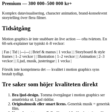
Premium — 300 000–500 000 kr+
Komplex datavisualisering, character animation, brand-konsekvent
storytelling över flera filmer.
Tidsåtgång
Motion graphics är inte snabbare än live action — ofta tvärtom. En
60-sek-explainer tar typiskt 4–8 veckor:
| Fas | Tid | |---|---| | Brief & manus | 1 vecka | | Storyboard & style
frames | 1–2 veckor | | Illustration | 1–2 veckor | | Animation | 2–3
veckor | | Ljud, musik, justeringar | 1 vecka |
Försök inte komprimera det — kvalitet i motion graphics syns
brutalt tydligt.
Tre saker som höjer kvaliteten direkt
Bra ljud-design.
Tomma övergångar i motion graphics ser
amatöriska ut. Ljud räddar.
Originalmusik eller smart licens.
Generisk musik = generisk
film.