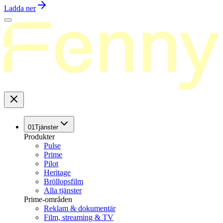
Ladda ner
01
Tjänster
Produkter
Pulse
Prime
Pilot
Heritage
Bröllopsfilm
Alla tjänster
Prime-områden
Reklam & dokumentär
Film, streaming & TV