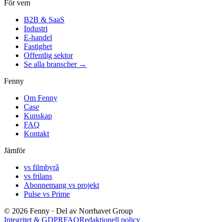
För vem
B2B & SaaS
Industri
E-handel
Fastighet
Offentlig sektor
Se alla branscher →
Fenny
Om Fenny
Case
Kunskap
FAQ
Kontakt
Jämför
vs filmbyrå
vs frilans
Abonnemang vs projekt
Pulse vs Prime
©
2026
Fenny ·
Del av Norrhavet Group
Integritet & GDPR
FAQ
Redaktionell policy