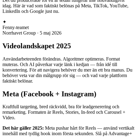
Det du producerade för ett år sedan fungerar inte nödvändigtvis
idag. Här är vad som faktiskt belönas på Meta, TikTok, YouTube,
LinkedIn och Google just nu.
✦
Fenny-teamet
Norrhavet Group
·
5 maj 2026
Videolandskapet 2025
Användarbeteenden förändras. Algoritmer optimeras. Format
muteras. Och AI påverkar varje länk i kedjan — från idé till
konvertering. För att navigera behöver du mer än ett bra manus. Du
behöver veta var din målgrupp rör sig — och vad varje plattform
faktiskt belönar.
Meta (Facebook + Instagram)
Kraftfull targeting, bred räckvidd, bra för leadgenerering och
remarketing. Formaten är Reels, Stories, In-feed och Carousel +
Video.
Det här gäller 2025:
Meta pushar hårt för Reels — använd vertikalt
innehåll med tydlig hook inom första sekunden. Slå på Advantage+