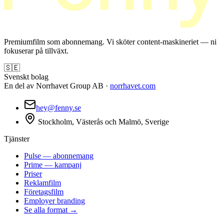
Premiumfilm som abonnemang. Vi sköter content-maskineriet — ni
fokuserar på tillväxt.
🇸🇪
Svenskt bolag
En del av Norrhavet Group AB ·
norrhavet.com
hey@fenny.se
Stockholm, Västerås och Malmö, Sverige
Tjänster
Pulse — abonnemang
Prime — kampanj
Priser
Reklamfilm
Företagsfilm
Employer branding
Se alla format →