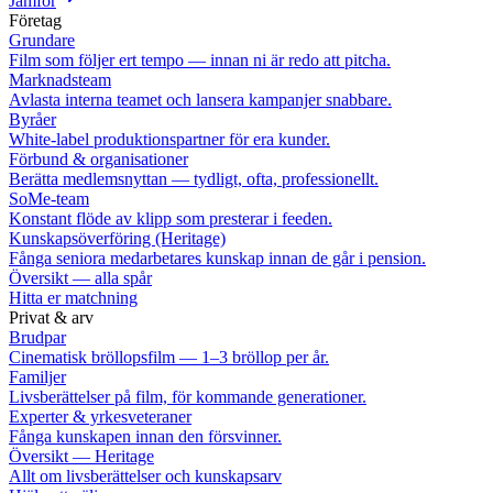
Jämför
Företag
Grundare
Film som följer ert tempo — innan ni är redo att pitcha.
Marknadsteam
Avlasta interna teamet och lansera kampanjer snabbare.
Byråer
White-label produktionspartner för era kunder.
Förbund & organisationer
Berätta medlemsnyttan — tydligt, ofta, professionellt.
SoMe-team
Konstant flöde av klipp som presterar i feeden.
Kunskapsöverföring (Heritage)
Fånga seniora medarbetares kunskap innan de går i pension.
Översikt — alla spår
Hitta er matchning
Privat & arv
Brudpar
Cinematisk bröllopsfilm — 1–3 bröllop per år.
Familjer
Livsberättelser på film, för kommande generationer.
Experter & yrkesveteraner
Fånga kunskapen innan den försvinner.
Översikt — Heritage
Allt om livsberättelser och kunskapsarv