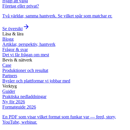
Hjälp att välja
Företag eller privat?
Två världar, samma hantverk. Se vilket spår som matchar er.
Se översikt
Läsa & lära
Blogg
Artiklar, perspektiv, hantverk
Frågor & svar
Det vi får frågan om mest
Bevis & nätverk
Case
Produktioner och resultat
Partners
Byråer och plattformar vi jobbar med
Verktyg
Guider
Praktiska nedladdningar
Ny för 2026
Formatguide 2026
En PDF som visar vilket format som funkar var — feed, story,
YouTube, webinar.