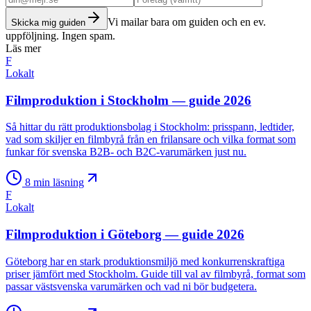
Vi mailar bara om guiden och en ev.
Skicka mig guiden
uppföljning. Ingen spam.
Läs mer
F
Lokalt
Filmproduktion i Stockholm — guide 2026
Så hittar du rätt produktionsbolag i Stockholm: prisspann, ledtider,
vad som skiljer en filmbyrå från en frilansare och vilka format som
funkar för svenska B2B- och B2C-varumärken just nu.
8
min läsning
F
Lokalt
Filmproduktion i Göteborg — guide 2026
Göteborg har en stark produktionsmiljö med konkurrenskraftiga
priser jämfört med Stockholm. Guide till val av filmbyrå, format som
passar västsvenska varumärken och vad ni bör budgetera.