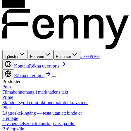
Case
Priser
Tjänster
För vem
Resurser
Kontakt
Räkna ut ert pris
Räkna ut ert pris
Produkter
Pulse
Filmabonnemang i marknadens takt
Prime
Skräddarsydda produktioner när det krävs mer
Pilot
Lågtröskel-ingång — testa utan att binda er
Heritage
Livsberättelser och kunskapsarv på film
Bröllopsfilm