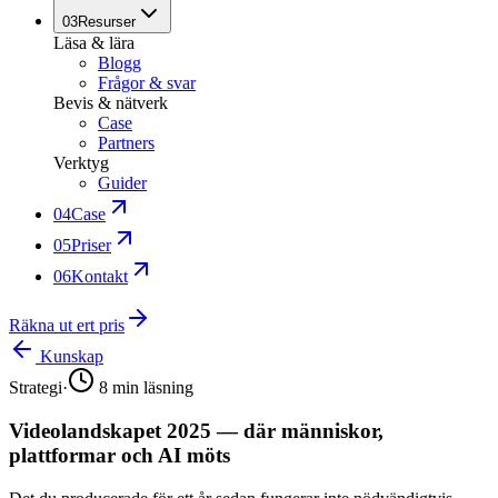
03
Resurser
Läsa & lära
Blogg
Frågor & svar
Bevis & nätverk
Case
Partners
Verktyg
Guider
04
Case
05
Priser
06
Kontakt
Räkna ut ert pris
Kunskap
Strategi
·
8
min läsning
Videolandskapet 2025 — där människor,
plattformar och AI möts