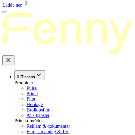
Ladda ner
01
Tjänster
Produkter
Pulse
Prime
Pilot
Heritage
Bröllopsfilm
Alla tjänster
Prime-områden
Reklam & dokumentär
Film, streaming & TV