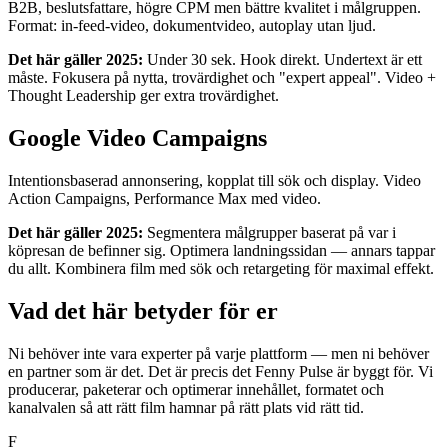
B2B, beslutsfattare, högre CPM men bättre kvalitet i målgruppen.
Format: in-feed-video, dokumentvideo, autoplay utan ljud.
Det här gäller 2025:
Under 30 sek. Hook direkt. Undertext är ett
måste. Fokusera på nytta, trovärdighet och "expert appeal". Video +
Thought Leadership ger extra trovärdighet.
Google Video Campaigns
Intentionsbaserad annonsering, kopplat till sök och display. Video
Action Campaigns, Performance Max med video.
Det här gäller 2025:
Segmentera målgrupper baserat på var i
köpresan de befinner sig. Optimera landningssidan — annars tappar
du allt. Kombinera film med sök och retargeting för maximal effekt.
Vad det här betyder för er
Ni behöver inte vara experter på varje plattform — men ni behöver
en partner som är det. Det är precis det Fenny Pulse är byggt för. Vi
producerar, paketerar och optimerar innehållet, formatet och
kanalvalen så att rätt film hamnar på rätt plats vid rätt tid.
F