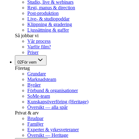
Studio, live & webinars
Regi, manus & direction
Post-produktion
Live- & studiopoddar
Klippning & gradering
Ljussättning & gaffer
Så jobbar vi
Vår process
Varför film?
Priser
02
För vem
Företag
Grundare
Marknadsteam
Byråer
Förbund & organisationer
SoMe-team
Kunskapsöverföring (Heritage)
Översikt — alla spår
Privat & arv
Brudpar
Familjer
Experter & yrkesveteraner
Översikt — Heritage