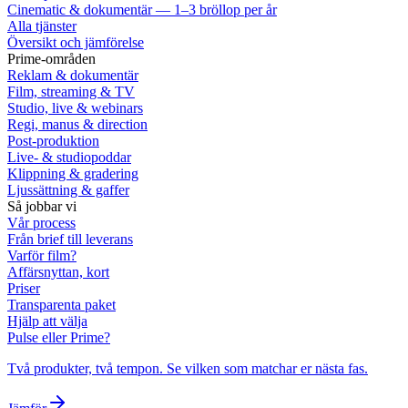
Cinematic & dokumentär — 1–3 bröllop per år
Alla tjänster
Översikt och jämförelse
Prime-områden
Reklam & dokumentär
Film, streaming & TV
Studio, live & webinars
Regi, manus & direction
Post-produktion
Live- & studiopoddar
Klippning & gradering
Ljussättning & gaffer
Så jobbar vi
Vår process
Från brief till leverans
Varför film?
Affärsnyttan, kort
Priser
Transparenta paket
Hjälp att välja
Pulse eller Prime?
Två produkter, två tempon. Se vilken som matchar er nästa fas.