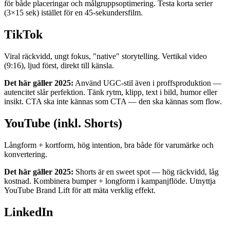
för både placeringar och målgruppsoptimering. Testa korta serier
(3×15 sek) istället för en 45-sekundersfilm.
TikTok
Viral räckvidd, ungt fokus, "native" storytelling. Vertikal video
(9:16), ljud först, direkt till känsla.
Det här gäller 2025:
Använd UGC-stil även i proffsproduktion —
autencitet slår perfektion. Tänk rytm, klipp, text i bild, humor eller
insikt. CTA ska inte kännas som CTA — den ska kännas som flow.
YouTube (inkl. Shorts)
Långform + kortform, hög intention, bra både för varumärke och
konvertering.
Det här gäller 2025:
Shorts är en sweet spot — hög räckvidd, låg
kostnad. Kombinera bumper + longform i kampanjflöde. Utnyttja
YouTube Brand Lift för att mäta verklig effekt.
LinkedIn