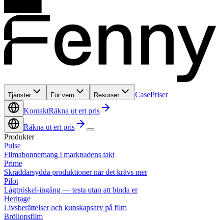
Case
Priser
Tjänster
För vem
Resurser
Kontakt
Räkna ut ert pris
Räkna ut ert pris
Produkter
Pulse
Filmabonnemang i marknadens takt
Prime
Skräddarsydda produktioner när det krävs mer
Pilot
Lågtröskel-ingång — testa utan att binda er
Heritage
Livsberättelser och kunskapsarv på film
Bröllopsfilm