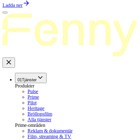
Ladda ner
01
Tjänster
Produkter
Pulse
Prime
Pilot
Heritage
Bröllopsfilm
Alla tjänster
Prime-områden
Reklam & dokumentär
Film, streaming & TV