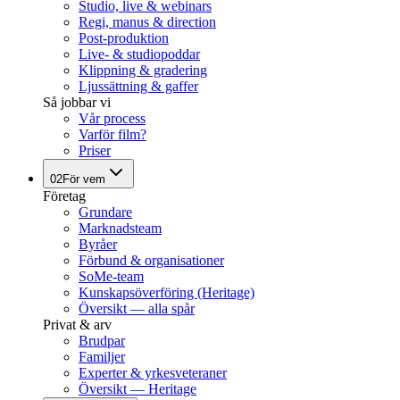
Studio, live & webinars
Regi, manus & direction
Post-produktion
Live- & studiopoddar
Klippning & gradering
Ljussättning & gaffer
Så jobbar vi
Vår process
Varför film?
Priser
02
För vem
Företag
Grundare
Marknadsteam
Byråer
Förbund & organisationer
SoMe-team
Kunskapsöverföring (Heritage)
Översikt — alla spår
Privat & arv
Brudpar
Familjer
Experter & yrkesveteraner
Översikt — Heritage