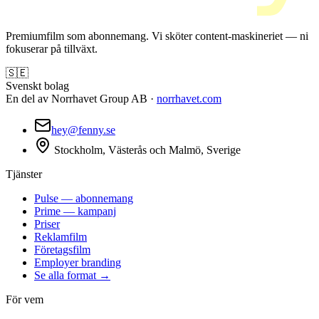
Premiumfilm som abonnemang. Vi sköter content-maskineriet — ni
fokuserar på tillväxt.
🇸🇪
Svenskt bolag
En del av Norrhavet Group AB ·
norrhavet.com
hey@fenny.se
Stockholm, Västerås och Malmö, Sverige
Tjänster
Pulse — abonnemang
Prime — kampanj
Priser
Reklamfilm
Företagsfilm
Employer branding
Se alla format →
För vem