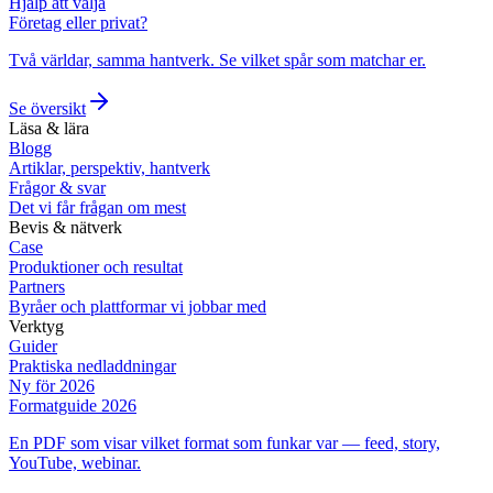
Hjälp att välja
Företag eller privat?
Två världar, samma hantverk. Se vilket spår som matchar er.
Se översikt
Läsa & lära
Blogg
Artiklar, perspektiv, hantverk
Frågor & svar
Det vi får frågan om mest
Bevis & nätverk
Case
Produktioner och resultat
Partners
Byråer och plattformar vi jobbar med
Verktyg
Guider
Praktiska nedladdningar
Ny för 2026
Formatguide 2026
En PDF som visar vilket format som funkar var — feed, story,
YouTube, webinar.