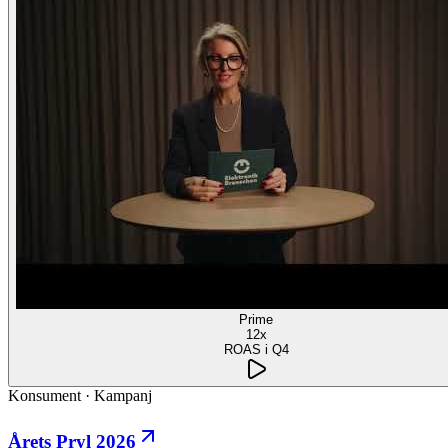
Prime
12x
ROAS i Q4
Konsument
·
Kampanj
Årets Pryl 2026