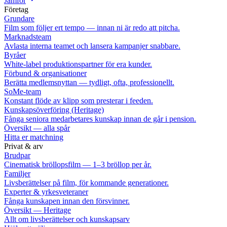
Jämför
Företag
Grundare
Film som följer ert tempo — innan ni är redo att pitcha.
Marknadsteam
Avlasta interna teamet och lansera kampanjer snabbare.
Byråer
White-label produktionspartner för era kunder.
Förbund & organisationer
Berätta medlemsnyttan — tydligt, ofta, professionellt.
SoMe-team
Konstant flöde av klipp som presterar i feeden.
Kunskapsöverföring (Heritage)
Fånga seniora medarbetares kunskap innan de går i pension.
Översikt — alla spår
Hitta er matchning
Privat & arv
Brudpar
Cinematisk bröllopsfilm — 1–3 bröllop per år.
Familjer
Livsberättelser på film, för kommande generationer.
Experter & yrkesveteraner
Fånga kunskapen innan den försvinner.
Översikt — Heritage
Allt om livsberättelser och kunskapsarv