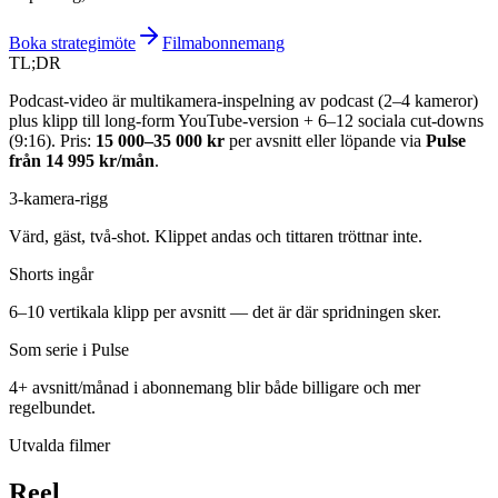
Boka strategimöte
Filmabonnemang
TL;DR
Podcast-video är multikamera-inspelning av podcast (2–4 kameror)
plus klipp till long-form YouTube-version + 6–12 sociala cut-downs
(9:16). Pris:
15 000–35 000 kr
per avsnitt eller löpande via
Pulse
från 14 995 kr/mån
.
3-kamera-rigg
Värd, gäst, två-shot. Klippet andas och tittaren tröttnar inte.
Shorts ingår
6–10 vertikala klipp per avsnitt — det är där spridningen sker.
Som serie i Pulse
4+ avsnitt/månad i abonnemang blir både billigare och mer
regelbundet.
Utvalda filmer
Reel