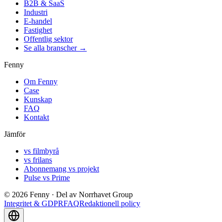
B2B & SaaS
Industri
E-handel
Fastighet
Offentlig sektor
Se alla branscher →
Fenny
Om Fenny
Case
Kunskap
FAQ
Kontakt
Jämför
vs filmbyrå
vs frilans
Abonnemang vs projekt
Pulse vs Prime
©
2026
Fenny ·
Del av Norrhavet Group
Integritet & GDPR
FAQ
Redaktionell policy