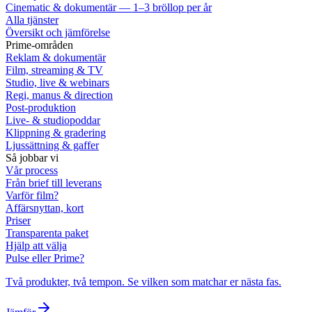
Cinematic & dokumentär — 1–3 bröllop per år
Alla tjänster
Översikt och jämförelse
Prime-områden
Reklam & dokumentär
Film, streaming & TV
Studio, live & webinars
Regi, manus & direction
Post-produktion
Live- & studiopoddar
Klippning & gradering
Ljussättning & gaffer
Så jobbar vi
Vår process
Från brief till leverans
Varför film?
Affärsnyttan, kort
Priser
Transparenta paket
Hjälp att välja
Pulse eller Prime?
Två produkter, två tempon. Se vilken som matchar er nästa fas.