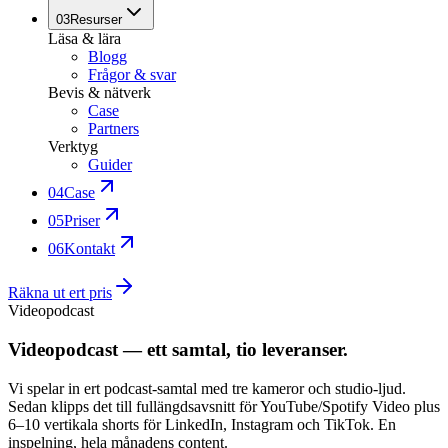
03
Resurser
Läsa & lära
Blogg
Frågor & svar
Bevis & nätverk
Case
Partners
Verktyg
Guider
04
Case
05
Priser
06
Kontakt
Räkna ut ert pris
Videopodcast
Videopodcast — ett samtal, tio leveranser.
Vi spelar in ert podcast-samtal med tre kameror och studio-ljud.
Sedan klipps det till fullängdsavsnitt för YouTube/Spotify Video plus
6–10 vertikala shorts för LinkedIn, Instagram och TikTok. En
inspelning, hela månadens content.