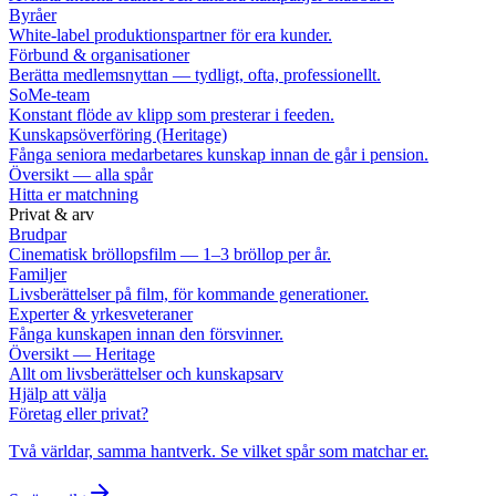
Byråer
White-label produktionspartner för era kunder.
Förbund & organisationer
Berätta medlemsnyttan — tydligt, ofta, professionellt.
SoMe-team
Konstant flöde av klipp som presterar i feeden.
Kunskapsöverföring (Heritage)
Fånga seniora medarbetares kunskap innan de går i pension.
Översikt — alla spår
Hitta er matchning
Privat & arv
Brudpar
Cinematisk bröllopsfilm — 1–3 bröllop per år.
Familjer
Livsberättelser på film, för kommande generationer.
Experter & yrkesveteraner
Fånga kunskapen innan den försvinner.
Översikt — Heritage
Allt om livsberättelser och kunskapsarv
Hjälp att välja
Företag eller privat?
Två världar, samma hantverk. Se vilket spår som matchar er.