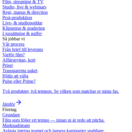
Film, streaming & TV
Studio, live & webinars
Regi, manus & direction
Post-produktion
Live- & studiopoddar
Klippning & gradering
Ljussättning & gaffer
Så jobbar vi
Vår process
Från brief till leverans
Varför film?
Affärsnyttan, kort
Priser
Transparenta paket
Hjälp att välja
Pulse eller Prime?
Två produkter, två tempon. Se vilken som matchar er nästa fas.
Jämför
Företag
Grundare
Film som följer ert tempo — innan ni är redo att pitcha.
Marknadsteam
Avlasta interna teamet och lansera kampanjer snabbare.