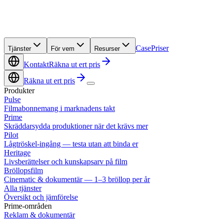
Case
Priser
Tjänster
För vem
Resurser
Kontakt
Räkna ut ert pris
Räkna ut ert pris
Produkter
Pulse
Filmabonnemang i marknadens takt
Prime
Skräddarsydda produktioner när det krävs mer
Pilot
Lågtröskel-ingång — testa utan att binda er
Heritage
Livsberättelser och kunskapsarv på film
Bröllopsfilm
Cinematic & dokumentär — 1–3 bröllop per år
Alla tjänster
Översikt och jämförelse
Prime-områden
Reklam & dokumentär