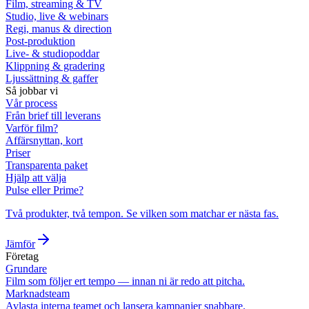
Film, streaming & TV
Studio, live & webinars
Regi, manus & direction
Post-produktion
Live- & studiopoddar
Klippning & gradering
Ljussättning & gaffer
Så jobbar vi
Vår process
Från brief till leverans
Varför film?
Affärsnyttan, kort
Priser
Transparenta paket
Hjälp att välja
Pulse eller Prime?
Två produkter, två tempon. Se vilken som matchar er nästa fas.
Jämför
Företag
Grundare
Film som följer ert tempo — innan ni är redo att pitcha.
Marknadsteam
Avlasta interna teamet och lansera kampanjer snabbare.