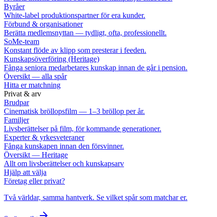
Byråer
White-label produktionspartner för era kunder.
Förbund & organisationer
Berätta medlemsnyttan — tydligt, ofta, professionellt.
SoMe-team
Konstant flöde av klipp som presterar i feeden.
Kunskapsöverföring (Heritage)
Fånga seniora medarbetares kunskap innan de går i pension.
Översikt — alla spår
Hitta er matchning
Privat & arv
Brudpar
Cinematisk bröllopsfilm — 1–3 bröllop per år.
Familjer
Livsberättelser på film, för kommande generationer.
Experter & yrkesveteraner
Fånga kunskapen innan den försvinner.
Översikt — Heritage
Allt om livsberättelser och kunskapsarv
Hjälp att välja
Företag eller privat?
Två världar, samma hantverk. Se vilket spår som matchar er.