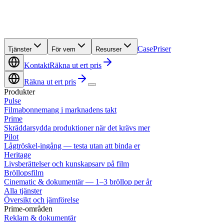
Case
Priser
Tjänster
För vem
Resurser
Kontakt
Räkna ut ert pris
Räkna ut ert pris
Produkter
Pulse
Filmabonnemang i marknadens takt
Prime
Skräddarsydda produktioner när det krävs mer
Pilot
Lågtröskel-ingång — testa utan att binda er
Heritage
Livsberättelser och kunskapsarv på film
Bröllopsfilm
Cinematic & dokumentär — 1–3 bröllop per år
Alla tjänster
Översikt och jämförelse
Prime-områden
Reklam & dokumentär