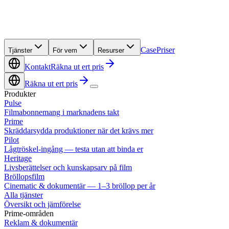
Case
Priser
Tjänster
För vem
Resurser
Kontakt
Räkna ut ert pris
Räkna ut ert pris
Produkter
Pulse
Filmabonnemang i marknadens takt
Prime
Skräddarsydda produktioner när det krävs mer
Pilot
Lågtröskel-ingång — testa utan att binda er
Heritage
Livsberättelser och kunskapsarv på film
Bröllopsfilm
Cinematic & dokumentär — 1–3 bröllop per år
Alla tjänster
Översikt och jämförelse
Prime-områden
Reklam & dokumentär