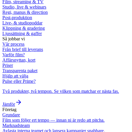
Film, streaming & TV
Studio, live & webinars
Regi, manus & direction
Post-produktion
Live- & studiopoddar
Klippning & gradering
Ljussättning & gaffer
Så jobbar vi
Vår process
Från brief till leverans
Varför film?
Affärsnyttan, kort
Priser
Transparenta paket
Hjälp att välja
Pulse eller Prime?
Två produkter, två tempon. Se vilken som matchar er nästa fas.
Jämför
Företag
Grundare
Film som följer ert tempo — innan ni är redo att pitcha.
Marknadsteam
Avlasta interna teamet och lansera kampanjer snabbare.