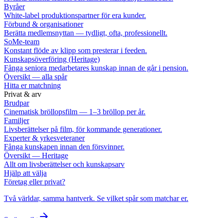
Byråer
White-label produktionspartner för era kunder.
Förbund & organisationer
Berätta medlemsnyttan — tydligt, ofta, professionellt.
SoMe-team
Konstant flöde av klipp som presterar i feeden.
Kunskapsöverföring (Heritage)
Fånga seniora medarbetares kunskap innan de går i pension.
Översikt — alla spår
Hitta er matchning
Privat & arv
Brudpar
Cinematisk bröllopsfilm — 1–3 bröllop per år.
Familjer
Livsberättelser på film, för kommande generationer.
Experter & yrkesveteraner
Fånga kunskapen innan den försvinner.
Översikt — Heritage
Allt om livsberättelser och kunskapsarv
Hjälp att välja
Företag eller privat?
Två världar, samma hantverk. Se vilket spår som matchar er.