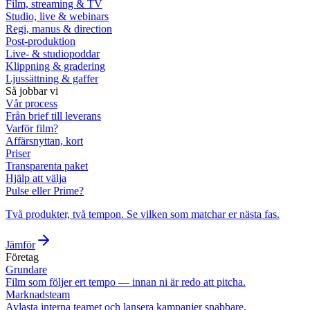
Film, streaming & TV
Studio, live & webinars
Regi, manus & direction
Post-produktion
Live- & studiopoddar
Klippning & gradering
Ljussättning & gaffer
Så jobbar vi
Vår process
Från brief till leverans
Varför film?
Affärsnyttan, kort
Priser
Transparenta paket
Hjälp att välja
Pulse eller Prime?
Två produkter, två tempon. Se vilken som matchar er nästa fas.
Jämför
Företag
Grundare
Film som följer ert tempo — innan ni är redo att pitcha.
Marknadsteam
Avlasta interna teamet och lansera kampanjer snabbare.