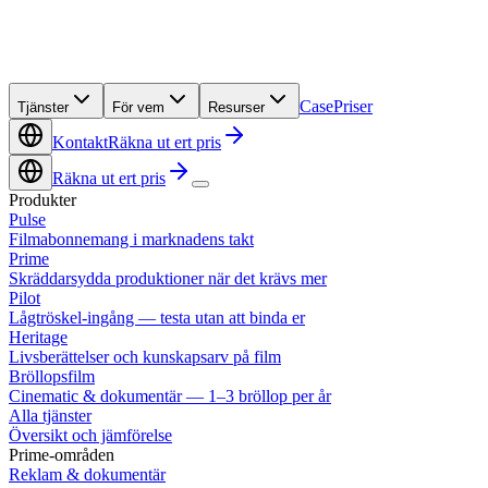
Case
Priser
Tjänster
För vem
Resurser
Kontakt
Räkna ut ert pris
Räkna ut ert pris
Produkter
Pulse
Filmabonnemang i marknadens takt
Prime
Skräddarsydda produktioner när det krävs mer
Pilot
Lågtröskel-ingång — testa utan att binda er
Heritage
Livsberättelser och kunskapsarv på film
Bröllopsfilm
Cinematic & dokumentär — 1–3 bröllop per år
Alla tjänster
Översikt och jämförelse
Prime-områden
Reklam & dokumentär