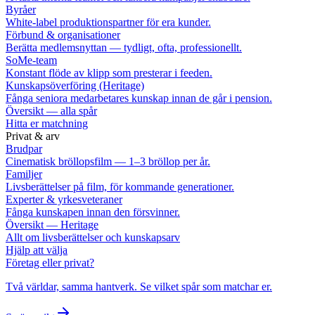
Byråer
White-label produktionspartner för era kunder.
Förbund & organisationer
Berätta medlemsnyttan — tydligt, ofta, professionellt.
SoMe-team
Konstant flöde av klipp som presterar i feeden.
Kunskapsöverföring (Heritage)
Fånga seniora medarbetares kunskap innan de går i pension.
Översikt — alla spår
Hitta er matchning
Privat & arv
Brudpar
Cinematisk bröllopsfilm — 1–3 bröllop per år.
Familjer
Livsberättelser på film, för kommande generationer.
Experter & yrkesveteraner
Fånga kunskapen innan den försvinner.
Översikt — Heritage
Allt om livsberättelser och kunskapsarv
Hjälp att välja
Företag eller privat?
Två världar, samma hantverk. Se vilket spår som matchar er.