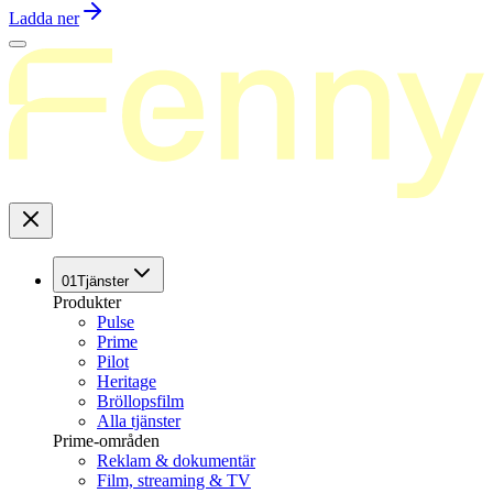
Ladda ner
01
Tjänster
Produkter
Pulse
Prime
Pilot
Heritage
Bröllopsfilm
Alla tjänster
Prime-områden
Reklam & dokumentär
Film, streaming & TV