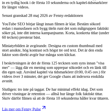
in en tydlig hook i de första 10 sekunderna och kapitel-tidsmarkörer
för längre videos.
Senast granskad
28 maj 2026
av Fenny-redaktionen
YouTube SEO börjar långt innan filmen är klar. Bestäm sökord
redan i manusfasen och bygg titeln runt det som målgruppen faktiskt
söker på, inte ditt interna kampanjnamn. Korta, konkreta titlar (under
60 tecken) presterar bäst.
Miniatyrbilden är avgörande. Designa en custom thumbnail med
stort ansikte, hög kontrast och högst tre ord text. Det är den enda
faktor som direkt avgör hur många som klickar.
I beskrivningen är det de första 125 tecknen som syns innan "visa
mer" — lägg där en mening som upprepar sökordet och en länk till
din egen sajt. Använd kapitel via tidsmarkörer (0:00, 0:45 osv.) för
videos över 3 minuter, det ger Google chans att indexera enskilda
avsnitt.
Slutligen: tro inte på taggar. De har minimal effekt idag. Det som
driver visningar är retention — alltså hur länge folk faktiskt tittar.
Skriv därför filmen så att de första 10 sekunderna håller kvar tittaren.
Läs mer om
Fenny Pulse