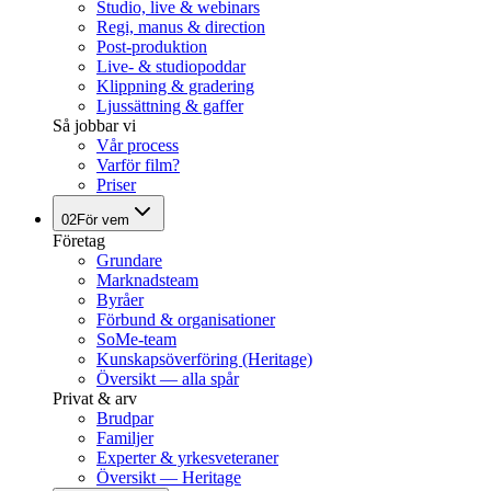
Studio, live & webinars
Regi, manus & direction
Post-produktion
Live- & studiopoddar
Klippning & gradering
Ljussättning & gaffer
Så jobbar vi
Vår process
Varför film?
Priser
02
För vem
Företag
Grundare
Marknadsteam
Byråer
Förbund & organisationer
SoMe-team
Kunskapsöverföring (Heritage)
Översikt — alla spår
Privat & arv
Brudpar
Familjer
Experter & yrkesveteraner
Översikt — Heritage