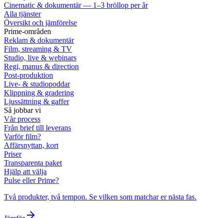
Cinematic & dokumentär — 1–3 bröllop per år
Alla tjänster
Översikt och jämförelse
Prime-områden
Reklam & dokumentär
Film, streaming & TV
Studio, live & webinars
Regi, manus & direction
Post-produktion
Live- & studiopoddar
Klippning & gradering
Ljussättning & gaffer
Så jobbar vi
Vår process
Från brief till leverans
Varför film?
Affärsnyttan, kort
Priser
Transparenta paket
Hjälp att välja
Pulse eller Prime?
Två produkter, två tempon. Se vilken som matchar er nästa fas.