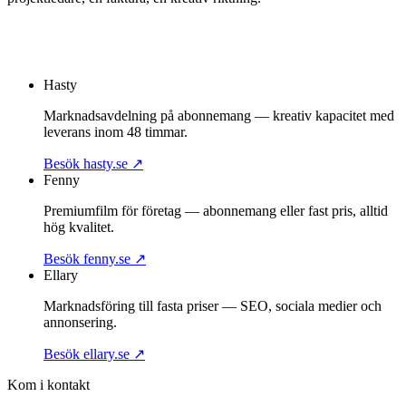
Om Fenny
Boka strategimöte
Hasty
Marknadsavdelning på abonnemang — kreativ kapacitet med
leverans inom 48 timmar.
Besök hasty.se
↗
Fenny
Premiumfilm för företag — abonnemang eller fast pris, alltid
hög kvalitet.
Besök fenny.se
↗
Ellary
Marknadsföring till fasta priser — SEO, sociala medier och
annonsering.
Besök ellary.se
↗
Kom i kontakt