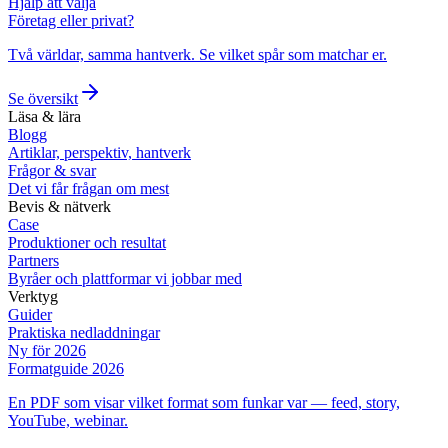
Hjälp att välja
Företag eller privat?
Två världar, samma hantverk. Se vilket spår som matchar er.
Se översikt
Läsa & lära
Blogg
Artiklar, perspektiv, hantverk
Frågor & svar
Det vi får frågan om mest
Bevis & nätverk
Case
Produktioner och resultat
Partners
Byråer och plattformar vi jobbar med
Verktyg
Guider
Praktiska nedladdningar
Ny för 2026
Formatguide 2026
En PDF som visar vilket format som funkar var — feed, story,
YouTube, webinar.