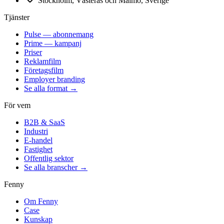
Stockholm, Västerås och Malmö, Sverige
Tjänster
Pulse — abonnemang
Prime — kampanj
Priser
Reklamfilm
Företagsfilm
Employer branding
Se alla format →
För vem
B2B & SaaS
Industri
E-handel
Fastighet
Offentlig sektor
Se alla branscher →
Fenny
Om Fenny
Case
Kunskap