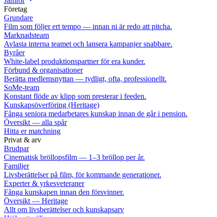
Jämför
Företag
Grundare
Film som följer ert tempo — innan ni är redo att pitcha.
Marknadsteam
Avlasta interna teamet och lansera kampanjer snabbare.
Byråer
White-label produktionspartner för era kunder.
Förbund & organisationer
Berätta medlemsnyttan — tydligt, ofta, professionellt.
SoMe-team
Konstant flöde av klipp som presterar i feeden.
Kunskapsöverföring (Heritage)
Fånga seniora medarbetares kunskap innan de går i pension.
Översikt — alla spår
Hitta er matchning
Privat & arv
Brudpar
Cinematisk bröllopsfilm — 1–3 bröllop per år.
Familjer
Livsberättelser på film, för kommande generationer.
Experter & yrkesveteraner
Fånga kunskapen innan den försvinner.
Översikt — Heritage
Allt om livsberättelser och kunskapsarv