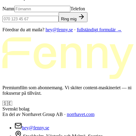
Namn
Telefon
Ring mig
Föredrar du att maila?
hey@fenny.se
·
fullständigt formulär
→
Premiumfilm som abonnemang. Vi sköter content-maskineriet — ni
fokuserar på tillväxt.
🇸🇪
Svenskt bolag
En del av Norrhavet Group AB ·
norrhavet.com
hey@fenny.se