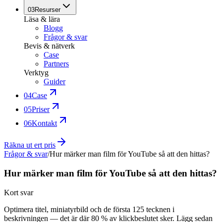
03
Resurser
Läsa & lära
Blogg
Frågor & svar
Bevis & nätverk
Case
Partners
Verktyg
Guider
04
Case
05
Priser
06
Kontakt
Räkna ut ert pris
Frågor & svar
/
Hur märker man film för YouTube så att den hittas?
Hur märker man film för YouTube så att den hittas?
Kort svar
Optimera titel, miniatyrbild och de första 125 tecknen i
beskrivningen — det är där 80 % av klickbeslutet sker. Lägg sedan