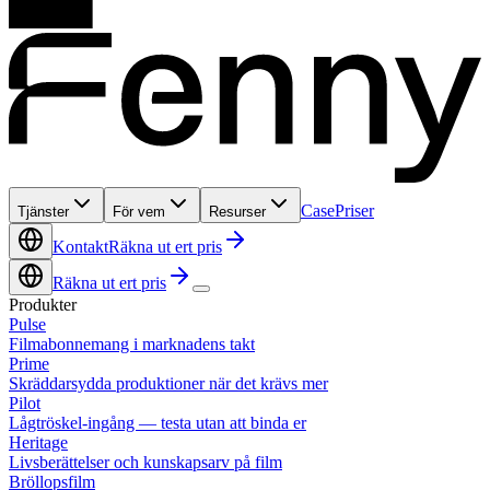
Case
Priser
Tjänster
För vem
Resurser
Kontakt
Räkna ut ert pris
Räkna ut ert pris
Produkter
Pulse
Filmabonnemang i marknadens takt
Prime
Skräddarsydda produktioner när det krävs mer
Pilot
Lågtröskel-ingång — testa utan att binda er
Heritage
Livsberättelser och kunskapsarv på film
Bröllopsfilm