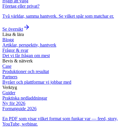
Hjälp att välja
Företag eller privat?
Två världar, samma hantverk. Se vilket spår som matchar er.
Se översikt
Läsa & lära
Blogg
Artiklar, perspektiv, hantverk
Frågor & svar
Det vi får frågan om mest
Bevis & nätverk
Case
Produktioner och resultat
Partners
Byråer och plattformar vi jobbar med
Verktyg
Guider
Praktiska nedladdningar
Ny för 2026
Formatguide 2026
En PDF som visar vilket format som funkar var — feed, story,
YouTube, webinar.