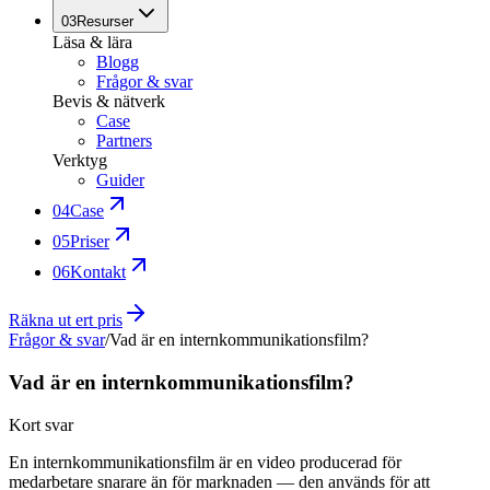
03
Resurser
Läsa & lära
Blogg
Frågor & svar
Bevis & nätverk
Case
Partners
Verktyg
Guider
04
Case
05
Priser
06
Kontakt
Räkna ut ert pris
Frågor & svar
/
Vad är en internkommunikationsfilm?
Vad är en internkommunikationsfilm?
Kort svar
En internkommunikationsfilm är en video producerad för
medarbetare snarare än för marknaden — den används för att