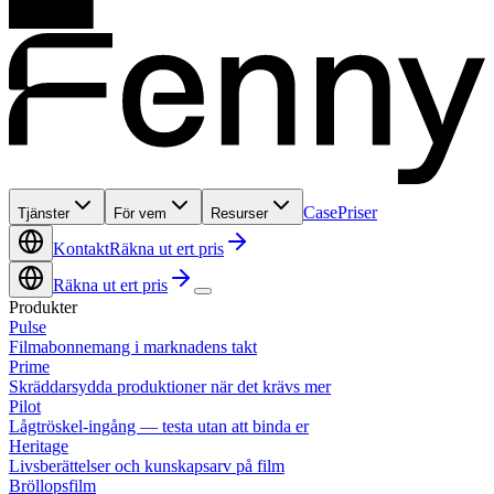
Case
Priser
Tjänster
För vem
Resurser
Kontakt
Räkna ut ert pris
Räkna ut ert pris
Produkter
Pulse
Filmabonnemang i marknadens takt
Prime
Skräddarsydda produktioner när det krävs mer
Pilot
Lågtröskel-ingång — testa utan att binda er
Heritage
Livsberättelser och kunskapsarv på film
Bröllopsfilm