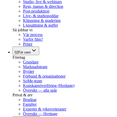
Studio, live & webinars
Regi, manus & direction
Post-produktion
Live- & studiopoddar
Klippning & gradering
Ljussättning & gaffer
Så jobbar vi
Vår process
Varför film?
Priser
02
För vem
Företag
Grundare
Marknadsteam
Byråer
Förbund & organisationer
SoMe-team
Kunskapsöverföring (Heritage)
Översikt — alla spår
Privat & arv
Brudpar
Familjer
Experter & yrkesveteraner
Översikt — Heritage