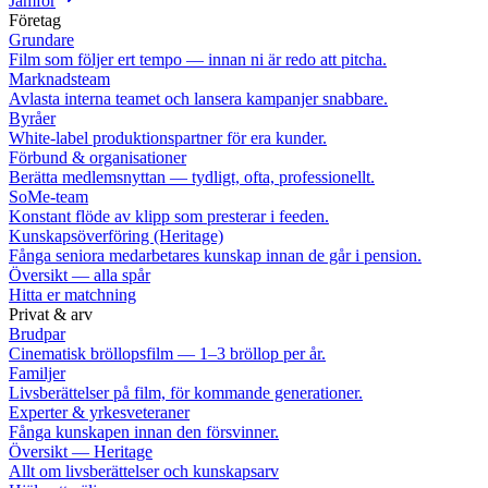
Jämför
Företag
Grundare
Film som följer ert tempo — innan ni är redo att pitcha.
Marknadsteam
Avlasta interna teamet och lansera kampanjer snabbare.
Byråer
White-label produktionspartner för era kunder.
Förbund & organisationer
Berätta medlemsnyttan — tydligt, ofta, professionellt.
SoMe-team
Konstant flöde av klipp som presterar i feeden.
Kunskapsöverföring (Heritage)
Fånga seniora medarbetares kunskap innan de går i pension.
Översikt — alla spår
Hitta er matchning
Privat & arv
Brudpar
Cinematisk bröllopsfilm — 1–3 bröllop per år.
Familjer
Livsberättelser på film, för kommande generationer.
Experter & yrkesveteraner
Fånga kunskapen innan den försvinner.
Översikt — Heritage
Allt om livsberättelser och kunskapsarv