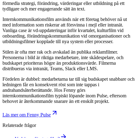
förmedla strategi, förändring, värderingar eller utbildning på ett
tydligare och mer engagerande sätt än text.
Internkommunikationsfilm används när ett företag behöver nå ut
med information som riskerar att försvinna i mejl eller intranät.
Vanliga case är vd-uppdateringar inför kvartalet, kulturfilm vid
onboarding, förändringskommunikation vid omorganisationer och
utbildningsfilmer kopplade till nya system eller processer.
Stilen är ofta mer rak och avskalad än publika reklamfilmer.
Personerna i bild är riktiga medarbetare, inte skådespelare, och
budskapet prioriteras högre än produktionsvärde. Filmerna
distribueras via intranät, Teams, Slack eller LMS.
Fördelen är dubbel: medarbetarna tar till sig budskapet snabbare och
ledningen får en konsekvent röst som inte tappas i
andrahandsåterberättande. Hos Fenny görs
internkommunikationsfilm typiskt löpande inom Pulse, eftersom
behovet är återkommande snarare än ett enskilt projekt.
Läs mer om
Fenny Pulse
Relaterade frågor