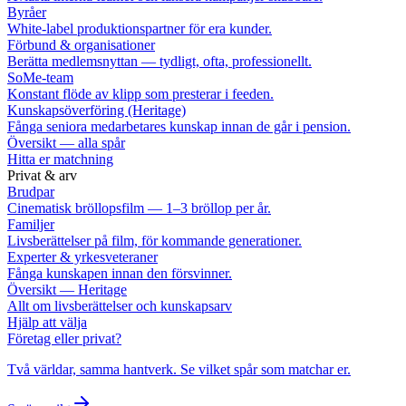
Byråer
White-label produktionspartner för era kunder.
Förbund & organisationer
Berätta medlemsnyttan — tydligt, ofta, professionellt.
SoMe-team
Konstant flöde av klipp som presterar i feeden.
Kunskapsöverföring (Heritage)
Fånga seniora medarbetares kunskap innan de går i pension.
Översikt — alla spår
Hitta er matchning
Privat & arv
Brudpar
Cinematisk bröllopsfilm — 1–3 bröllop per år.
Familjer
Livsberättelser på film, för kommande generationer.
Experter & yrkesveteraner
Fånga kunskapen innan den försvinner.
Översikt — Heritage
Allt om livsberättelser och kunskapsarv
Hjälp att välja
Företag eller privat?
Två världar, samma hantverk. Se vilket spår som matchar er.