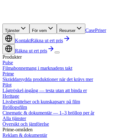
Case
Priser
Tjänster
För vem
Resurser
Kontakt
Räkna ut ert pris
Räkna ut ert pris
Produkter
Pulse
Filmabonnemang i marknadens takt
Prime
Skräddarsydda produktioner när det krävs mer
Pilot
Lågtröskel-ingång — testa utan att binda er
Heritage
Livsberättelser och kunskapsarv på film
Bröllopsfilm
Cinematic & dokumentär — 1–3 bröllop per år
Alla tjänster
Översikt och jämförelse
Prime-områden
Reklam & dokumentär