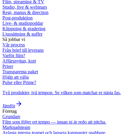
Film, streaming & TV
Studio, live & webinars
Regi, manus & direction
Post-produktion
Live- & studiopoddar
Klippning & gradering
Ljussättning & gaffer
Så jobbar vi
Vår process
Från brief till leverans
Varför film?
Affärsnyttan, kort
Priser
Transparenta paket
Hjälp att välja
Pulse eller Prime?
Två produkter, två tempon. Se vilken som matchar er nästa fas.
Jämför
Företag
Grundare
Film som följer ert tempo — innan ni är redo att pitcha.
Marknadsteam
Avlasta interna teamet och lansera kampanjer snabbare.