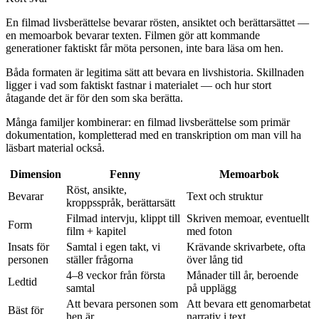
En filmad livsberättelse bevarar rösten, ansiktet och berättarsättet —
en memoarbok bevarar texten. Filmen gör att kommande
generationer faktiskt får möta personen, inte bara läsa om hen.
Båda formaten är legitima sätt att bevara en livshistoria. Skillnaden
ligger i vad som faktiskt fastnar i materialet — och hur stort
åtagande det är för den som ska berätta.
Många familjer kombinerar: en filmad livsberättelse som primär
dokumentation, kompletterad med en transkription om man vill ha
läsbart material också.
Dimension
Fenny
Memoarbok
Röst, ansikte,
Bevarar
Text och struktur
kroppsspråk, berättarsätt
Filmad intervju, klippt till
Skriven memoar, eventuellt
Form
film + kapitel
med foton
Insats för
Samtal i egen takt, vi
Krävande skrivarbete, ofta
personen
ställer frågorna
över lång tid
4–8 veckor från första
Månader till år, beroende
Ledtid
samtal
på upplägg
Att bevara personen som
Att bevara ett genomarbetat
Bäst för
hen är
narrativ i text