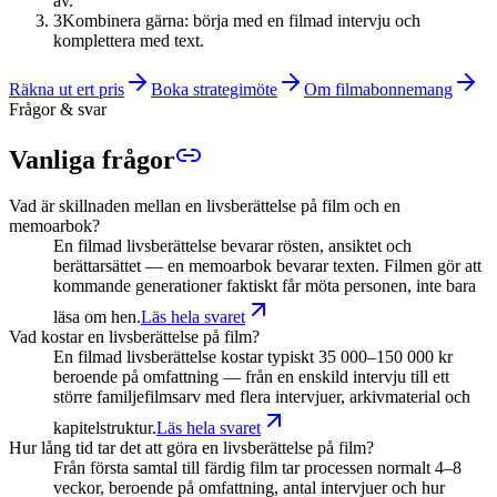
av.
3
Kombinera gärna: börja med en filmad intervju och
komplettera med text.
Räkna ut ert pris
Boka strategimöte
Om filmabonnemang
Frågor & svar
Vanliga frågor
Vad är skillnaden mellan en livsberättelse på film och en
memoarbok?
En filmad livsberättelse bevarar rösten, ansiktet och
berättarsättet — en memoarbok bevarar texten. Filmen gör att
kommande generationer faktiskt får möta personen, inte bara
läsa om hen.
Läs hela svaret
Vad kostar en livsberättelse på film?
En filmad livsberättelse kostar typiskt 35 000–150 000 kr
beroende på omfattning — från en enskild intervju till ett
större familjefilmsarv med flera intervjuer, arkivmaterial och
kapitelstruktur.
Läs hela svaret
Hur lång tid tar det att göra en livsberättelse på film?
Från första samtal till färdig film tar processen normalt 4–8
veckor, beroende på omfattning, antal intervjuer och hur