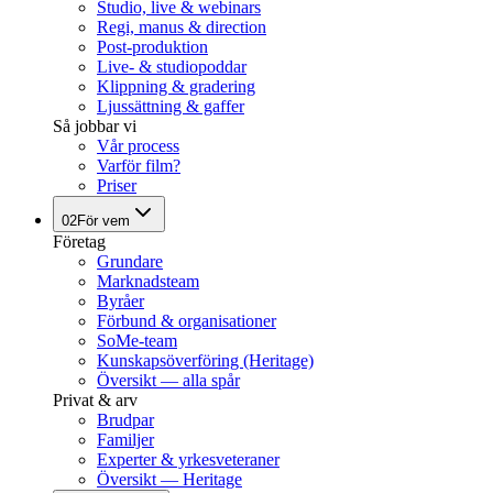
Studio, live & webinars
Regi, manus & direction
Post-produktion
Live- & studiopoddar
Klippning & gradering
Ljussättning & gaffer
Så jobbar vi
Vår process
Varför film?
Priser
02
För vem
Företag
Grundare
Marknadsteam
Byråer
Förbund & organisationer
SoMe-team
Kunskapsöverföring (Heritage)
Översikt — alla spår
Privat & arv
Brudpar
Familjer
Experter & yrkesveteraner
Översikt — Heritage