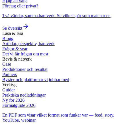
Hjälp att välja
Företag eller privat?
Två världar, samma hantverk. Se vilket spår som matchar er.
Se översikt
Läsa & lära
Blogg
Artiklar, perspektiv, hantverk
Frågor & svar
Det vi får frågan om mest
Bevis & nätverk
Case
Produktioner och resultat
Partners
Byråer och plattformar vi jobbar med
Verktyg
Guider
Praktiska nedladdningar
Ny för 2026
Formatguide 2026
En PDF som visar vilket format som funkar var — feed, story,
YouTube, webinar.