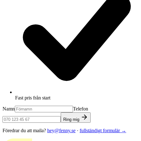
Fast pris från start
Namn
Telefon
Ring mig
Föredrar du att maila?
hey@fenny.se
·
fullständigt formulär
→