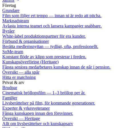
Jämför
Företag
Grundare
Film som följer ert tempo — innan ni är redo att pitcha.
Marknadsteam
Avlasta interna teamet och lansera kampanjer snabbare.
Byråer
White-label produktionspartner för era kunder.
Förbund & organisationer
Berätta medlemsnyttan — tydligt, ofta, professionellt.
SoMe-team
Konstant flöde av klipp som presterar i feeden.
Kunskapsöverföring (Heritage)
Fånga seniora medarbetares kunskap innan de går i pension.
Översikt — alla spår
Hitta er matchning
Privat & arv
Brudpar
Cinematisk bröllopsfilm — 1–3 bröllop per år.
Familjer
Livsberättelser på film, för kommande generationer.
Experter & yrkesveteraner
Fånga kunskapen innan den försvinner.
Översikt — Heritage
Allt om livsberättelser och kunskapsarv