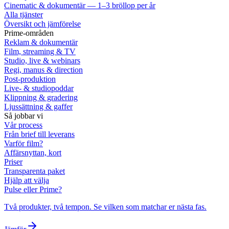
Cinematic & dokumentär — 1–3 bröllop per år
Alla tjänster
Översikt och jämförelse
Prime-områden
Reklam & dokumentär
Film, streaming & TV
Studio, live & webinars
Regi, manus & direction
Post-produktion
Live- & studiopoddar
Klippning & gradering
Ljussättning & gaffer
Så jobbar vi
Vår process
Från brief till leverans
Varför film?
Affärsnyttan, kort
Priser
Transparenta paket
Hjälp att välja
Pulse eller Prime?
Två produkter, två tempon. Se vilken som matchar er nästa fas.