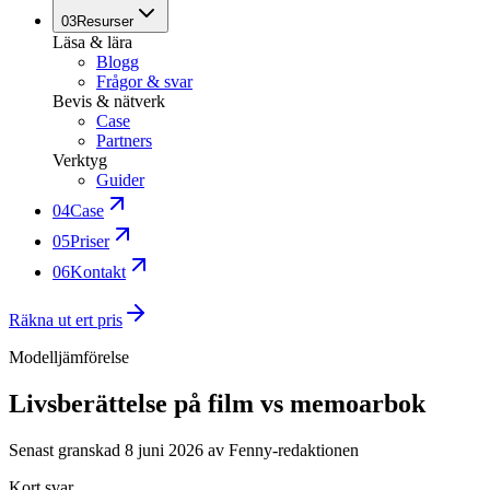
03
Resurser
Läsa & lära
Blogg
Frågor & svar
Bevis & nätverk
Case
Partners
Verktyg
Guider
04
Case
05
Priser
06
Kontakt
Räkna ut ert pris
Modelljämförelse
Livsberättelse på film vs memoarbok
Senast granskad
8 juni 2026
av Fenny-redaktionen
Kort svar