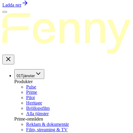
Ladda ner
01
Tjänster
Produkter
Pulse
Prime
Pilot
Heritage
Bröllopsfilm
Alla tjänster
Prime-områden
Reklam & dokumentär
Film, streaming & TV