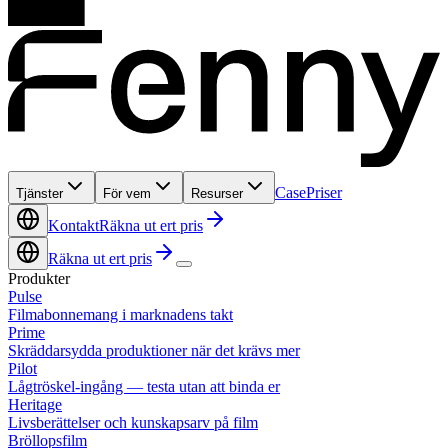
Case
Priser
Tjänster
För vem
Resurser
Kontakt
Räkna ut ert pris
Räkna ut ert pris
Produkter
Pulse
Filmabonnemang i marknadens takt
Prime
Skräddarsydda produktioner när det krävs mer
Pilot
Lågtröskel-ingång — testa utan att binda er
Heritage
Livsberättelser och kunskapsarv på film
Bröllopsfilm