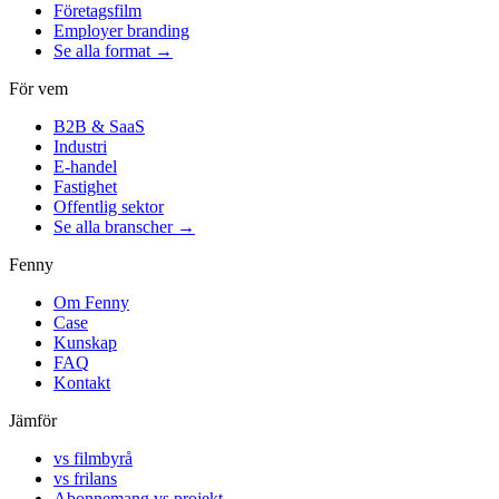
Företagsfilm
Employer branding
Se alla format →
För vem
B2B & SaaS
Industri
E-handel
Fastighet
Offentlig sektor
Se alla branscher →
Fenny
Om Fenny
Case
Kunskap
FAQ
Kontakt
Jämför
vs filmbyrå
vs frilans
Abonnemang vs projekt