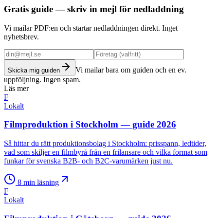
Gratis guide — skriv in mejl för nedladdning
Vi mailar PDF:en och startar nedladdningen direkt. Inget
nyhetsbrev.
Vi mailar bara om guiden och en ev.
Skicka mig guiden
uppföljning. Ingen spam.
Läs mer
F
Lokalt
Filmproduktion i Stockholm — guide 2026
Så hittar du rätt produktionsbolag i Stockholm: prisspann, ledtider,
vad som skiljer en filmbyrå från en frilansare och vilka format som
funkar för svenska B2B- och B2C-varumärken just nu.
8
min läsning
F
Lokalt