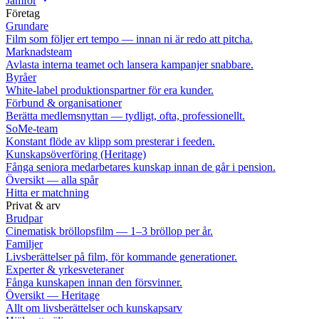
Jämför
Företag
Grundare
Film som följer ert tempo — innan ni är redo att pitcha.
Marknadsteam
Avlasta interna teamet och lansera kampanjer snabbare.
Byråer
White-label produktionspartner för era kunder.
Förbund & organisationer
Berätta medlemsnyttan — tydligt, ofta, professionellt.
SoMe-team
Konstant flöde av klipp som presterar i feeden.
Kunskapsöverföring (Heritage)
Fånga seniora medarbetares kunskap innan de går i pension.
Översikt — alla spår
Hitta er matchning
Privat & arv
Brudpar
Cinematisk bröllopsfilm — 1–3 bröllop per år.
Familjer
Livsberättelser på film, för kommande generationer.
Experter & yrkesveteraner
Fånga kunskapen innan den försvinner.
Översikt — Heritage
Allt om livsberättelser och kunskapsarv