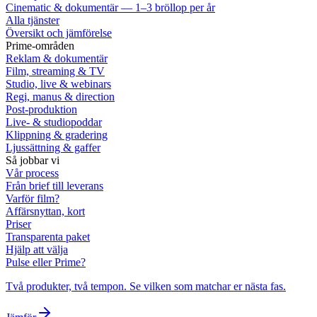
Cinematic & dokumentär — 1–3 bröllop per år
Alla tjänster
Översikt och jämförelse
Prime-områden
Reklam & dokumentär
Film, streaming & TV
Studio, live & webinars
Regi, manus & direction
Post-produktion
Live- & studiopoddar
Klippning & gradering
Ljussättning & gaffer
Så jobbar vi
Vår process
Från brief till leverans
Varför film?
Affärsnyttan, kort
Priser
Transparenta paket
Hjälp att välja
Pulse eller Prime?
Två produkter, två tempon. Se vilken som matchar er nästa fas.