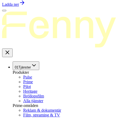
Ladda ner
01
Tjänster
Produkter
Pulse
Prime
Pilot
Heritage
Bröllopsfilm
Alla tjänster
Prime-områden
Reklam & dokumentär
Film, streaming & TV