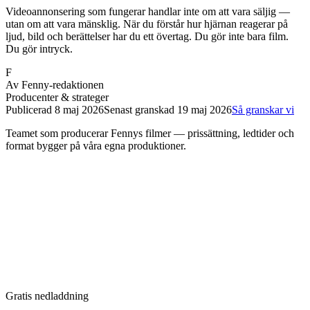
Videoannonsering som fungerar handlar inte om att vara säljig —
utan om att vara mänsklig. När du förstår hur hjärnan reagerar på
ljud, bild och berättelser har du ett övertag. Du gör inte bara film.
Du gör intryck.
F
Av
Fenny-redaktionen
Producenter & strateger
Publicerad
8 maj 2026
Senast granskad
19 maj 2026
Så granskar vi
Teamet som producerar Fennys filmer — prissättning, ledtider och
format bygger på våra egna produktioner.
Gratis nedladdning
Boka strategimöte