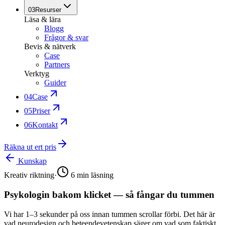
03
Resurser
Läsa & lära
Blogg
Frågor & svar
Bevis & nätverk
Case
Partners
Verktyg
Guider
04
Case
05
Priser
06
Kontakt
Räkna ut ert pris
Kunskap
Kreativ riktning
·
6
min läsning
Psykologin bakom klicket — så fångar du tummen
Vi har 1–3 sekunder på oss innan tummen scrollar förbi. Det här är
vad neurodesign och beteendevetenskap säger om vad som faktiskt