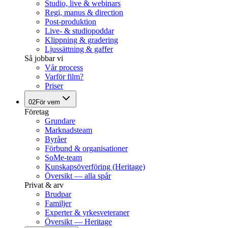
Studio, live & webinars
Regi, manus & direction
Post-produktion
Live- & studiopoddar
Klippning & gradering
Ljussättning & gaffer
Så jobbar vi
Vår process
Varför film?
Priser
02
För vem
Företag
Grundare
Marknadsteam
Byråer
Förbund & organisationer
SoMe-team
Kunskapsöverföring (Heritage)
Översikt — alla spår
Privat & arv
Brudpar
Familjer
Experter & yrkesveteraner
Översikt — Heritage