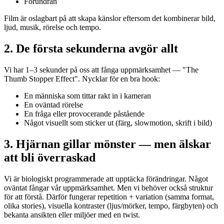
Förundran
Film är oslagbart på att skapa känslor eftersom det kombinerar bild,
ljud, musik, rörelse och tempo.
2. De första sekunderna avgör allt
Vi har 1–3 sekunder på oss att fånga uppmärksamhet — "The
Thumb Stopper Effect". Nycklar för en bra hook:
En människa som tittar rakt in i kameran
En oväntad rörelse
En fråga eller provocerande påstående
Något visuellt som sticker ut (färg, slowmotion, skrift i bild)
3. Hjärnan gillar mönster — men älskar
att bli överraskad
Vi är biologiskt programmerade att upptäcka förändringar. Något
oväntat fångar vår uppmärksamhet. Men vi behöver också struktur
för att förstå. Därför fungerar repetition + variation (samma format,
olika stories), visuella kontraster (ljus/mörker, tempo, färgbyten) och
bekanta ansikten eller miljöer med en twist.