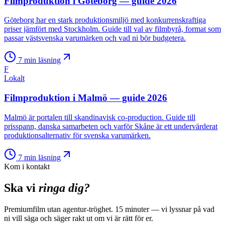
Filmproduktion i Göteborg — guide 2026
Göteborg har en stark produktionsmiljö med konkurrenskraftiga
priser jämfört med Stockholm. Guide till val av filmbyrå, format som
passar västsvenska varumärken och vad ni bör budgetera.
7
min läsning
F
Lokalt
Filmproduktion i Malmö — guide 2026
Malmö är portalen till skandinavisk co-production. Guide till
prisspann, danska samarbeten och varför Skåne är ett undervärderat
produktionsalternativ för svenska varumärken.
7
min läsning
Kom i kontakt
Ska vi
ringa dig?
Premiumfilm utan agentur-tröghet. 15 minuter — vi lyssnar på vad
ni vill säga och säger rakt ut om vi är rätt för er.