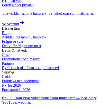
Hjälp att välja
Företag eller privat?
Två världar, samma hantverk. Se vilket spår som matchar er.
Se översikt
Läsa & lära
Blogg
Artiklar, perspektiv, hantverk
Frågor & svar
Det vi får frågan om mest
Bevis & nätverk
Case
Produktioner och resultat
Partners
Byråer och plattformar vi jobbar med
Verktyg
Guider
Praktiska nedladdningar
Ny för 2026
Formatguide 2026
En PDF som visar vilket format som funkar var — feed, story,
YouTube, webinar.