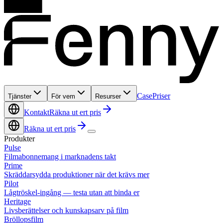
Case
Priser
Tjänster
För vem
Resurser
Kontakt
Räkna ut ert pris
Räkna ut ert pris
Produkter
Pulse
Filmabonnemang i marknadens takt
Prime
Skräddarsydda produktioner när det krävs mer
Pilot
Lågtröskel-ingång — testa utan att binda er
Heritage
Livsberättelser och kunskapsarv på film
Bröllopsfilm