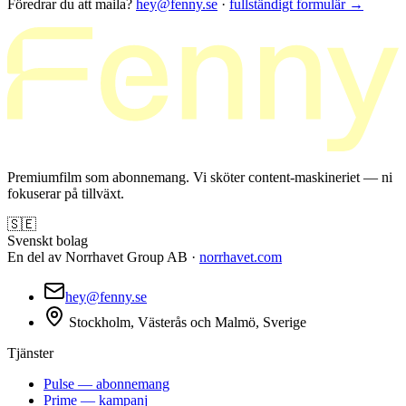
Föredrar du att maila?
hey@fenny.se
·
fullständigt formulär
→
Premiumfilm som abonnemang. Vi sköter content-maskineriet — ni
fokuserar på tillväxt.
🇸🇪
Svenskt bolag
En del av Norrhavet Group AB ·
norrhavet.com
hey@fenny.se
Stockholm, Västerås och Malmö, Sverige
Tjänster
Pulse — abonnemang
Prime — kampanj