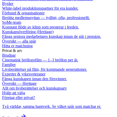
Byråer
White-label produktionspartner för era kunder.
Förbund & organisationer
Berätta medlemsnyttan — tydligt, ofta, professionellt.
SoMe-team
Konstant flöde av klipp som presterar i feeden.
Kunskapsöverföring (Heritage)
Fånga seniora medarbetares kunskap innan de går i pension.
Översikt — alla spår
Hitta er matchning
Privat & arv
Brudpar
Cinematisk bröllopsfilm — 1–3 bröllop per år.
Familjer
Livsberättelser på film, för kommande generationer.
Experter & yrkesveteraner
Fånga kunskapen innan den försvinner.
Översikt — Heritage
Allt om livsberättelser och kunskapsarv
Hjälp att välja
Företag eller privat?
Två världar, samma hantverk. Se vilket spår som matchar er.