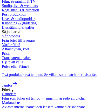
Film, streaming & TV
Studio, live & webinars
Regi, manus & direction
Post-produktion
Live- & studiopoddar
Klippning & gradering
Ljussättning & gaffer
Så jobbar vi
Vår process
Från brief till leverans
Varför film?
Affärsnyttan, kort
Priser
Transparenta paket
Hjälp att välja
Pulse eller Prime?
Två produkter, två tempon. Se vilken som matchar er nästa fas.
Jämför
Företag
Grundare
Film som följer ert tempo — innan ni är redo att pitcha.
Marknadsteam
Avlasta interna teamet och lansera kampanjer snabbare.