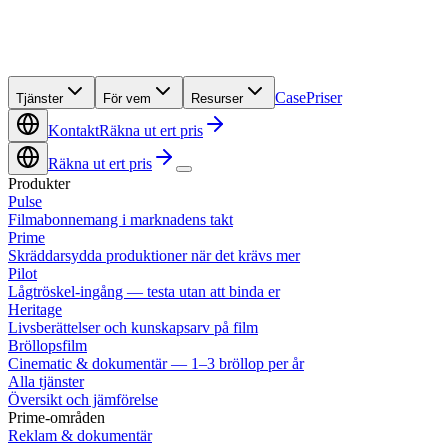
Case
Priser
Tjänster
För vem
Resurser
Kontakt
Räkna ut ert pris
Räkna ut ert pris
Produkter
Pulse
Filmabonnemang i marknadens takt
Prime
Skräddarsydda produktioner när det krävs mer
Pilot
Lågtröskel-ingång — testa utan att binda er
Heritage
Livsberättelser och kunskapsarv på film
Bröllopsfilm
Cinematic & dokumentär — 1–3 bröllop per år
Alla tjänster
Översikt och jämförelse
Prime-områden
Reklam & dokumentär