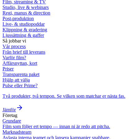
Film, streaming & TV
Studio, live & webinars
Regi, manus & direction
Post-produktion
Live- & studiopoddar
Klippning & gradering
Ljussättning & gaffer
Så jobbar vi
Vår process
Från brief till leverans
Varför film?
Affärsnyttan, kort
Priser
Transparenta paket
Hjälp att välja
Pulse eller Prime?
Två produkter, två tempon. Se vilken som matchar er nästa fas.
Jämför
Företag
Grundare
Film som följer ert tempo — innan ni är redo att pitcha.
Marknadsteam
Avlasta interna teamet och lansera kampanjer snabbare.