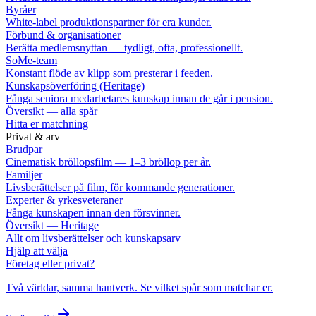
Byråer
White-label produktionspartner för era kunder.
Förbund & organisationer
Berätta medlemsnyttan — tydligt, ofta, professionellt.
SoMe-team
Konstant flöde av klipp som presterar i feeden.
Kunskapsöverföring (Heritage)
Fånga seniora medarbetares kunskap innan de går i pension.
Översikt — alla spår
Hitta er matchning
Privat & arv
Brudpar
Cinematisk bröllopsfilm — 1–3 bröllop per år.
Familjer
Livsberättelser på film, för kommande generationer.
Experter & yrkesveteraner
Fånga kunskapen innan den försvinner.
Översikt — Heritage
Allt om livsberättelser och kunskapsarv
Hjälp att välja
Företag eller privat?
Två världar, samma hantverk. Se vilket spår som matchar er.