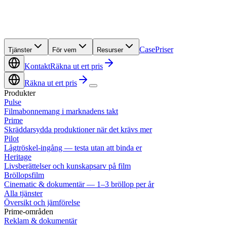
Case
Priser
Tjänster
För vem
Resurser
Kontakt
Räkna ut ert pris
Räkna ut ert pris
Produkter
Pulse
Filmabonnemang i marknadens takt
Prime
Skräddarsydda produktioner när det krävs mer
Pilot
Lågtröskel-ingång — testa utan att binda er
Heritage
Livsberättelser och kunskapsarv på film
Bröllopsfilm
Cinematic & dokumentär — 1–3 bröllop per år
Alla tjänster
Översikt och jämförelse
Prime-områden
Reklam & dokumentär