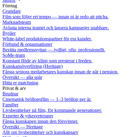
Jämför
Företag
Grundare
Film som följer ert tempo — innan ni är redo att pitcha.
Marknadsteam
Avlasta interna teamet och lansera kampanjer snabbare.
Byråer
White-label produktionspartner för era kunder.
Förbund & organisationer
Berätta medlemsnyttan — tydligt, ofta, professionellt.
SoMe-team
Konstant flöde av klipp som presterar i feeden.
Kunskapsöverföring (Heritage)
Fånga seniora medarbetares kunskap innan de går i pension.
Översikt — alla spår
Hitta er matchning
Privat & arv
Brudpar
Cinematisk bröllopsfilm — 1–3 bröllop per år.
Familjer
Livsberättelser på film, för kommande generationer.
Experter & yrkesveteraner
Fånga kunskapen innan den försvinner.
Översikt — Heritage
Allt om livsberättelser och kunskapsarv