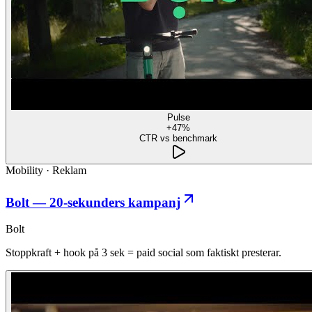
Pulse
+47%
CTR vs benchmark
Mobility
·
Reklam
Bolt — 20-sekunders kampanj
Bolt
Stoppkraft + hook på 3 sek = paid social som faktiskt presterar.