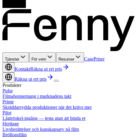
Case
Priser
Tjänster
För vem
Resurser
Kontakt
Räkna ut ert pris
Räkna ut ert pris
Produkter
Pulse
Filmabonnemang i marknadens takt
Prime
Skräddarsydda produktioner när det krävs mer
Pilot
Lågtröskel-ingång — testa utan att binda er
Heritage
Livsberättelser och kunskapsarv på film
Bröllopsfilm