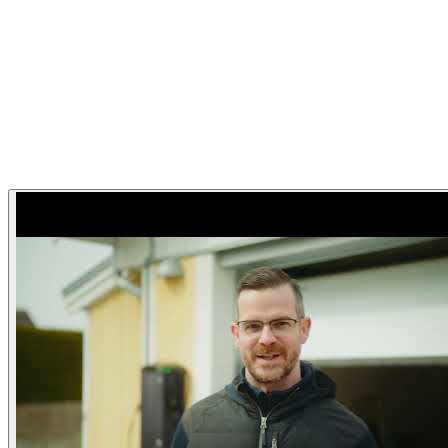
Garageportexperten
Garageportexperten Hemma