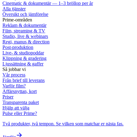
Cinematic & dokumentär — 1–3 bröllop per år
Alla tjänster
Översikt och jämförelse
Prime-områden
Reklam & dokumentär
Film, streaming & TV
Studio, live & webinars
Regi, manus & direction
Post-produktion
Live- & studiopoddar
Klippning & gradering
Ljussättning & gaffer
Så jobbar vi
Vår process
Från brief till leverans
Varför film?
Affärsnyttan, kort
Priser
Transparenta paket
Hjälp att välja
Pulse eller Prime?
Två produkter, två tempon. Se vilken som matchar er nästa fas.