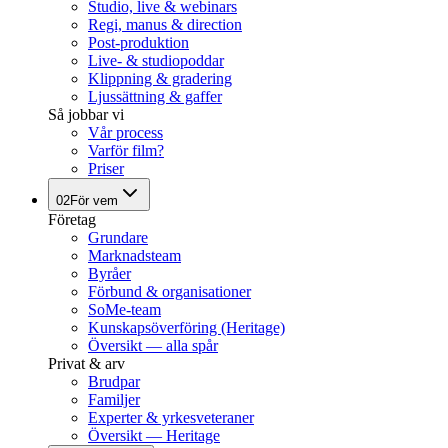
Studio, live & webinars
Regi, manus & direction
Post-produktion
Live- & studiopoddar
Klippning & gradering
Ljussättning & gaffer
Så jobbar vi
Vår process
Varför film?
Priser
02
För vem
Företag
Grundare
Marknadsteam
Byråer
Förbund & organisationer
SoMe-team
Kunskapsöverföring (Heritage)
Översikt — alla spår
Privat & arv
Brudpar
Familjer
Experter & yrkesveteraner
Översikt — Heritage