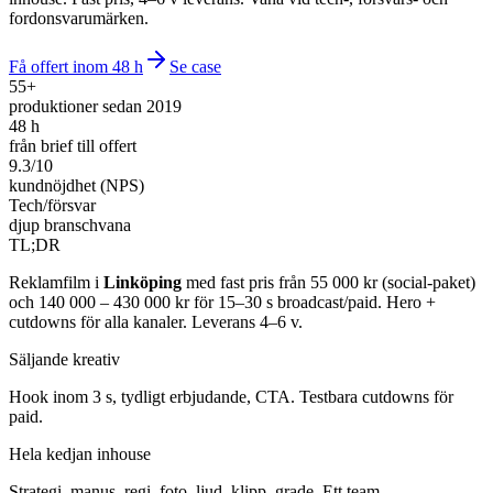
fordonsvarumärken.
Få offert inom 48 h
Se case
55+
produktioner sedan 2019
48 h
från brief till offert
9.3/10
kundnöjdhet (NPS)
Tech/försvar
djup branschvana
TL;DR
Reklamfilm i
Linköping
med fast pris från 55 000 kr (social-paket)
och 140 000 – 430 000 kr för 15–30 s broadcast/paid. Hero +
cutdowns för alla kanaler. Leverans 4–6 v.
Säljande kreativ
Hook inom 3 s, tydligt erbjudande, CTA. Testbara cutdowns för
paid.
Hela kedjan inhouse
Strategi, manus, regi, foto, ljud, klipp, grade. Ett team.