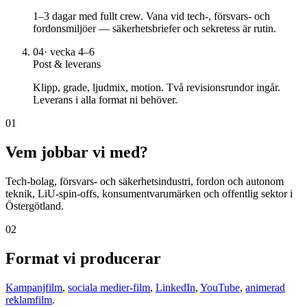
1–3 dagar med fullt crew. Vana vid tech-, försvars- och
fordonsmiljöer — säkerhetsbriefer och sekretess är rutin.
04
·
vecka 4–6
Post & leverans
Klipp, grade, ljudmix, motion. Två revisionsrundor ingår.
Leverans i alla format ni behöver.
01
Vem jobbar vi med?
Tech-bolag, försvars- och säkerhetsindustri, fordon och autonom
teknik, LiU-spin-offs, konsumentvarumärken och offentlig sektor i
Östergötland.
02
Format vi producerar
Kampanjfilm
,
sociala medier-film
,
LinkedIn
,
YouTube
,
animerad
reklamfilm
.