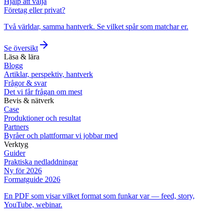
Hjälp att välja
Företag eller privat?
Två världar, samma hantverk. Se vilket spår som matchar er.
Se översikt
Läsa & lära
Blogg
Artiklar, perspektiv, hantverk
Frågor & svar
Det vi får frågan om mest
Bevis & nätverk
Case
Produktioner och resultat
Partners
Byråer och plattformar vi jobbar med
Verktyg
Guider
Praktiska nedladdningar
Ny för 2026
Formatguide 2026
En PDF som visar vilket format som funkar var — feed, story,
YouTube, webinar.