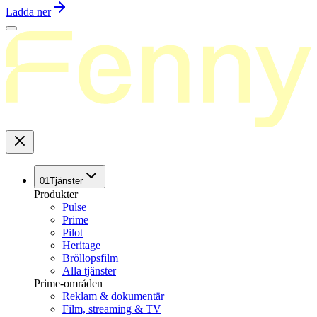
Ladda ner
01
Tjänster
Produkter
Pulse
Prime
Pilot
Heritage
Bröllopsfilm
Alla tjänster
Prime-områden
Reklam & dokumentär
Film, streaming & TV