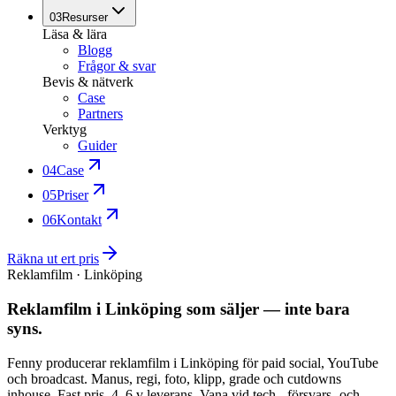
03
Resurser
Läsa & lära
Blogg
Frågor & svar
Bevis & nätverk
Case
Partners
Verktyg
Guider
04
Case
05
Priser
06
Kontakt
Räkna ut ert pris
Reklamfilm · Linköping
Reklamfilm i Linköping som säljer — inte bara
syns.
Fenny producerar reklamfilm i Linköping för paid social, YouTube
och broadcast. Manus, regi, foto, klipp, grade och cutdowns
inhouse. Fast pris, 4–6 v leverans. Vana vid tech-, försvars- och