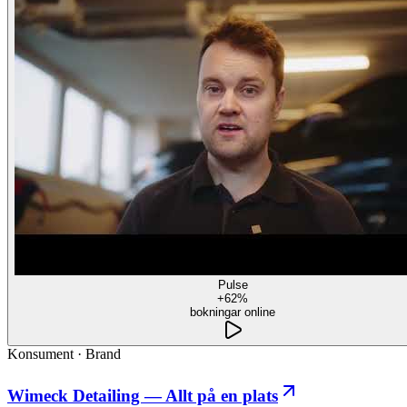
Pulse
+62%
bokningar online
Konsument
·
Brand
Wimeck Detailing — Allt på en plats