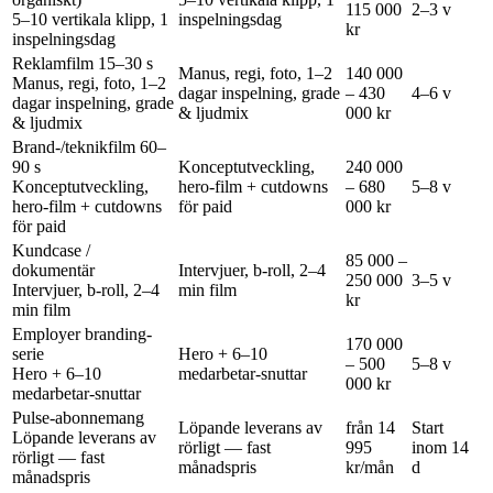
115 000
2–3 v
5–10 vertikala klipp, 1
inspelningsdag
kr
inspelningsdag
Reklamfilm 15–30 s
Manus, regi, foto, 1–2
140 000
Manus, regi, foto, 1–2
dagar inspelning, grade
– 430
4–6 v
dagar inspelning, grade
& ljudmix
000 kr
& ljudmix
Brand-/teknikfilm 60–
90 s
Konceptutveckling,
240 000
Konceptutveckling,
hero-film + cutdowns
– 680
5–8 v
hero-film + cutdowns
för paid
000 kr
för paid
Kundcase /
85 000 –
dokumentär
Intervjuer, b-roll, 2–4
250 000
3–5 v
Intervjuer, b-roll, 2–4
min film
kr
min film
Employer branding-
170 000
serie
Hero + 6–10
– 500
5–8 v
Hero + 6–10
medarbetar-snuttar
000 kr
medarbetar-snuttar
Pulse-abonnemang
Löpande leverans av
från 14
Start
Löpande leverans av
rörligt — fast
995
inom 14
rörligt — fast
månadspris
kr/mån
d
månadspris