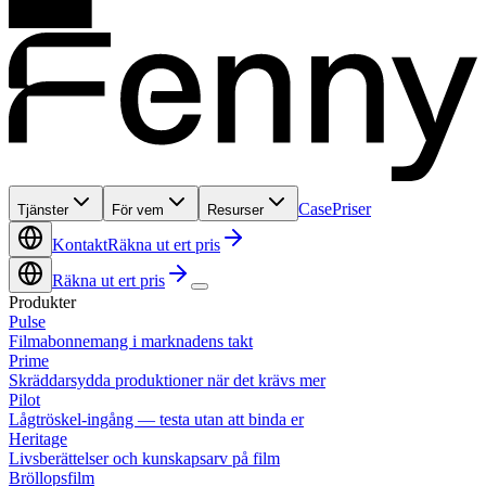
Case
Priser
Tjänster
För vem
Resurser
Kontakt
Räkna ut ert pris
Räkna ut ert pris
Produkter
Pulse
Filmabonnemang i marknadens takt
Prime
Skräddarsydda produktioner när det krävs mer
Pilot
Lågtröskel-ingång — testa utan att binda er
Heritage
Livsberättelser och kunskapsarv på film
Bröllopsfilm