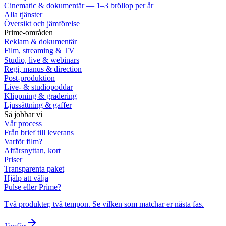
Cinematic & dokumentär — 1–3 bröllop per år
Alla tjänster
Översikt och jämförelse
Prime-områden
Reklam & dokumentär
Film, streaming & TV
Studio, live & webinars
Regi, manus & direction
Post-produktion
Live- & studiopoddar
Klippning & gradering
Ljussättning & gaffer
Så jobbar vi
Vår process
Från brief till leverans
Varför film?
Affärsnyttan, kort
Priser
Transparenta paket
Hjälp att välja
Pulse eller Prime?
Två produkter, två tempon. Se vilken som matchar er nästa fas.