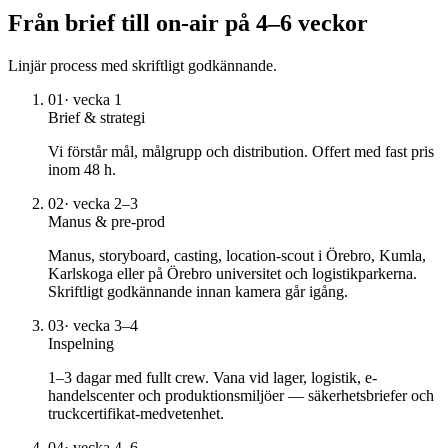
Från brief till on-air på 4–6 veckor
Linjär process med skriftligt godkännande.
01
·
vecka 1
Brief & strategi
Vi förstår mål, målgrupp och distribution. Offert med fast pris
inom 48 h.
02
·
vecka 2–3
Manus & pre-prod
Manus, storyboard, casting, location-scout i Örebro, Kumla,
Karlskoga eller på Örebro universitet och logistikparkerna.
Skriftligt godkännande innan kamera går igång.
03
·
vecka 3–4
Inspelning
1–3 dagar med fullt crew. Vana vid lager, logistik, e-
handelscenter och produktionsmiljöer — säkerhetsbriefer och
truckcertifikat-medvetenhet.
04
·
vecka 4–6