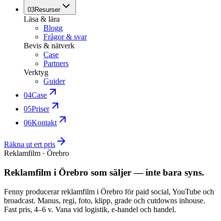
03
Resurser
Läsa & lära
Blogg
Frågor & svar
Bevis & nätverk
Case
Partners
Verktyg
Guider
04
Case
05
Priser
06
Kontakt
Räkna ut ert pris
Reklamfilm · Örebro
Reklamfilm i Örebro som säljer — inte bara syns.
Fenny producerar reklamfilm i Örebro för paid social, YouTube och
broadcast. Manus, regi, foto, klipp, grade och cutdowns inhouse.
Fast pris, 4–6 v. Vana vid logistik, e-handel och handel.