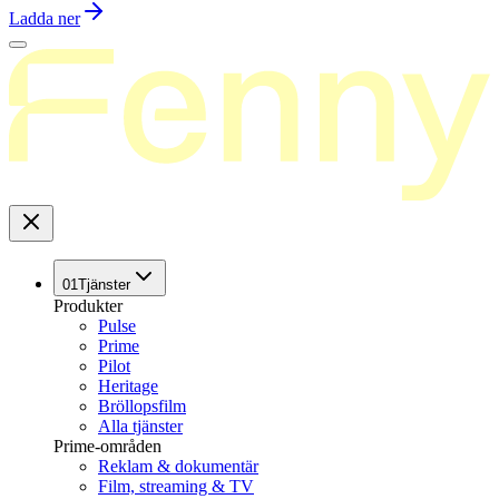
Ladda ner
01
Tjänster
Produkter
Pulse
Prime
Pilot
Heritage
Bröllopsfilm
Alla tjänster
Prime-områden
Reklam & dokumentär
Film, streaming & TV