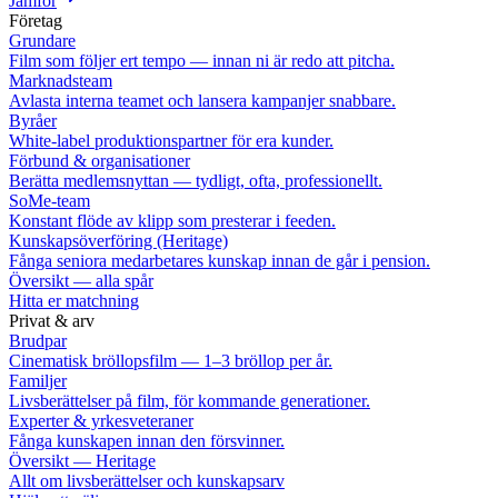
Jämför
Företag
Grundare
Film som följer ert tempo — innan ni är redo att pitcha.
Marknadsteam
Avlasta interna teamet och lansera kampanjer snabbare.
Byråer
White-label produktionspartner för era kunder.
Förbund & organisationer
Berätta medlemsnyttan — tydligt, ofta, professionellt.
SoMe-team
Konstant flöde av klipp som presterar i feeden.
Kunskapsöverföring (Heritage)
Fånga seniora medarbetares kunskap innan de går i pension.
Översikt — alla spår
Hitta er matchning
Privat & arv
Brudpar
Cinematisk bröllopsfilm — 1–3 bröllop per år.
Familjer
Livsberättelser på film, för kommande generationer.
Experter & yrkesveteraner
Fånga kunskapen innan den försvinner.
Översikt — Heritage
Allt om livsberättelser och kunskapsarv