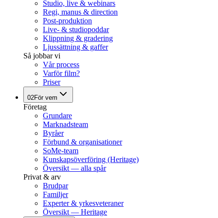
Studio, live & webinars
Regi, manus & direction
Post-produktion
Live- & studiopoddar
Klippning & gradering
Ljussättning & gaffer
Så jobbar vi
Vår process
Varför film?
Priser
02
För vem
Företag
Grundare
Marknadsteam
Byråer
Förbund & organisationer
SoMe-team
Kunskapsöverföring (Heritage)
Översikt — alla spår
Privat & arv
Brudpar
Familjer
Experter & yrkesveteraner
Översikt — Heritage