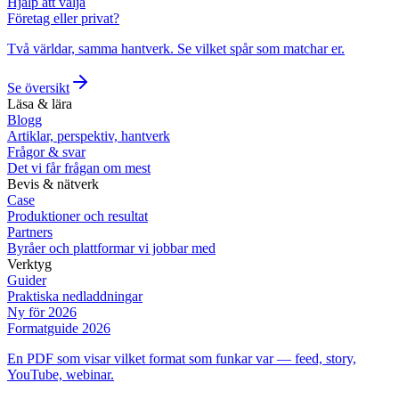
Hjälp att välja
Företag eller privat?
Två världar, samma hantverk. Se vilket spår som matchar er.
Se översikt
Läsa & lära
Blogg
Artiklar, perspektiv, hantverk
Frågor & svar
Det vi får frågan om mest
Bevis & nätverk
Case
Produktioner och resultat
Partners
Byråer och plattformar vi jobbar med
Verktyg
Guider
Praktiska nedladdningar
Ny för 2026
Formatguide 2026
En PDF som visar vilket format som funkar var — feed, story,
YouTube, webinar.