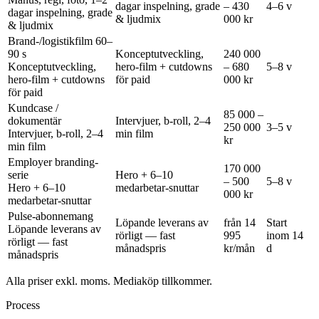
dagar inspelning, grade
– 430
4–6 v
dagar inspelning, grade
& ljudmix
000 kr
& ljudmix
Brand-/logistikfilm 60–
90 s
Konceptutveckling,
240 000
Konceptutveckling,
hero-film + cutdowns
– 680
5–8 v
hero-film + cutdowns
för paid
000 kr
för paid
Kundcase /
85 000 –
dokumentär
Intervjuer, b-roll, 2–4
250 000
3–5 v
Intervjuer, b-roll, 2–4
min film
kr
min film
Employer branding-
170 000
serie
Hero + 6–10
– 500
5–8 v
Hero + 6–10
medarbetar-snuttar
000 kr
medarbetar-snuttar
Pulse-abonnemang
Löpande leverans av
från 14
Start
Löpande leverans av
rörligt — fast
995
inom 14
rörligt — fast
månadspris
kr/mån
d
månadspris
Alla priser exkl. moms. Mediaköp tillkommer.
Process