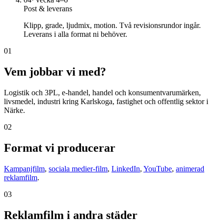
Post & leverans
Klipp, grade, ljudmix, motion. Två revisionsrundor ingår.
Leverans i alla format ni behöver.
01
Vem jobbar vi med?
Logistik och 3PL, e-handel, handel och konsumentvarumärken,
livsmedel, industri kring Karlskoga, fastighet och offentlig sektor i
Närke.
02
Format vi producerar
Kampanjfilm
,
sociala medier-film
,
LinkedIn
,
YouTube
,
animerad
reklamfilm
.
03
Reklamfilm i andra städer