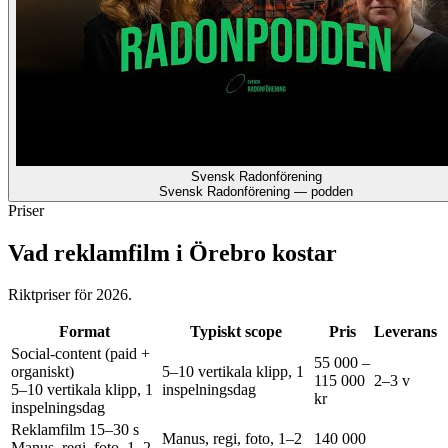
Svensk Radonförening
Svensk Radonförening — podden
Priser
Vad reklamfilm i Örebro kostar
Riktpriser för 2026.
Format
Typiskt scope
Pris
Leverans
Social-content (paid +
55 000 –
organiskt)
5–10 vertikala klipp, 1
115 000
2–3 v
5–10 vertikala klipp, 1
inspelningsdag
kr
inspelningsdag
Reklamfilm 15–30 s
Manus, regi, foto, 1–2
140 000
Manus, regi, foto, 1–2