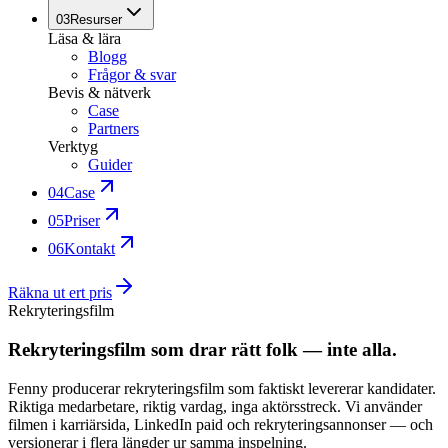
03
Resurser
Läsa & lära
Blogg
Frågor & svar
Bevis & nätverk
Case
Partners
Verktyg
Guider
04
Case
05
Priser
06
Kontakt
Räkna ut ert pris
Rekryteringsfilm
Rekryteringsfilm som drar rätt folk — inte alla.
Fenny producerar rekryteringsfilm som faktiskt levererar kandidater.
Riktiga medarbetare, riktig vardag, inga aktörsstreck. Vi använder
filmen i karriärsida, LinkedIn paid och rekryteringsannonser — och
versionerar i flera längder ur samma inspelning.