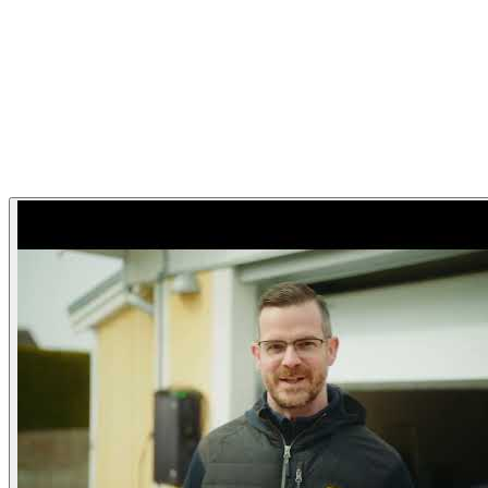
Garageportexperten
Garageportexperten Hemma