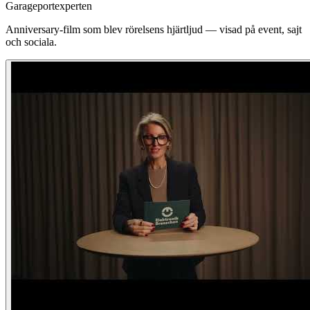
Garageportexperten
Anniversary-film som blev rörelsens hjärtljud — visad på event, sajt
och sociala.