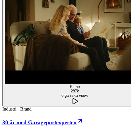
Prime
287k
organiska views
Industri
·
Brand
30 år med Garageportexperten