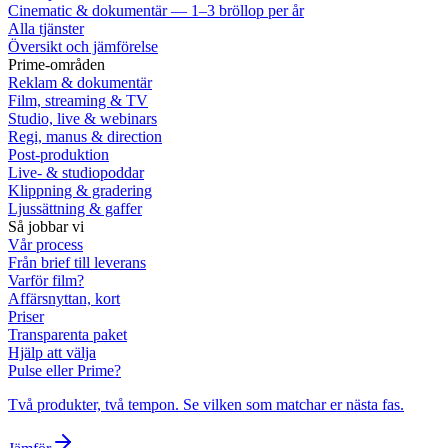
Cinematic & dokumentär — 1–3 bröllop per år
Alla tjänster
Översikt och jämförelse
Prime-områden
Reklam & dokumentär
Film, streaming & TV
Studio, live & webinars
Regi, manus & direction
Post-produktion
Live- & studiopoddar
Klippning & gradering
Ljussättning & gaffer
Så jobbar vi
Vår process
Från brief till leverans
Varför film?
Affärsnyttan, kort
Priser
Transparenta paket
Hjälp att välja
Pulse eller Prime?
Två produkter, två tempon. Se vilken som matchar er nästa fas.