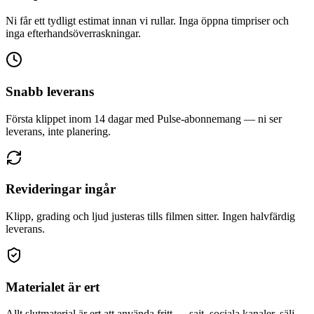
Ni får ett tydligt estimat innan vi rullar. Inga öppna timpriser och
inga efterhandsöverraskningar.
Snabb leverans
Första klippet inom 14 dagar med Pulse-abonnemang — ni ser
leverans, inte planering.
Revideringar ingår
Klipp, grading och ljud justeras tills filmen sitter. Ingen halvfärdig
leverans.
Materialet är ert
Allt slutmaterial är ert att använda fritt — sajt, sociala kanaler, sälj