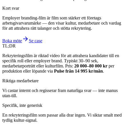
Kort svar
Employer branding-film är film som stärker ett företags
arbetsgivarvarumärke — den visar kultur, medarbetare och vardag
för att attrahera rätt talanger och stötta rekrytering.
Boka möte
Se case
TL;DR
Rekryteringsfilm är riktad video för att attrahera kandidater till en
specifik roll eller employer brand. Typiskt 30–90 sek,
medarbetarporträtt eller kulturfilm. Pris:
20 000–80 000 kr
per
produktion eller löpande via
Pulse från 14 995 kr/mån
.
Riktiga medarbetare
Vi castar internt och regisserar fram naturliga svar — inte manus
utan-till.
Specifik, inte generisk
En rekryteringsfilm som passar alla drar ingen. Vi siktar smalt med
tydlig kultur-signal.