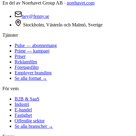
En del av Norrhavet Group AB ·
norrhavet.com
hey@fenny.se
Stockholm, Västerås och Malmö, Sverige
Tjänster
Pulse — abonnemang
Prime — kampanj
Priser
Reklamfilm
Företagsfilm
Employer branding
Se alla format →
För vem
B2B & SaaS
Industri
E-handel
Fastighet
Offentlig sektor
Se alla branscher →