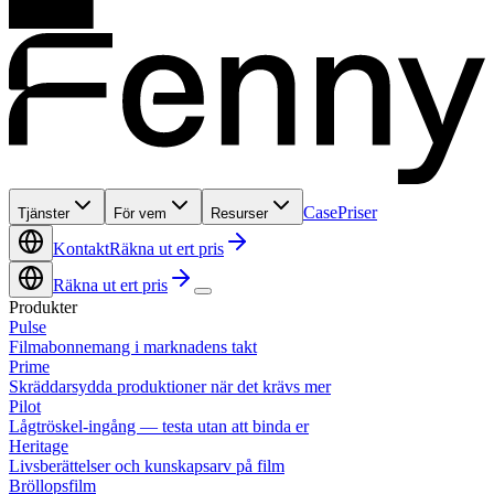
Case
Priser
Tjänster
För vem
Resurser
Kontakt
Räkna ut ert pris
Räkna ut ert pris
Produkter
Pulse
Filmabonnemang i marknadens takt
Prime
Skräddarsydda produktioner när det krävs mer
Pilot
Lågtröskel-ingång — testa utan att binda er
Heritage
Livsberättelser och kunskapsarv på film
Bröllopsfilm