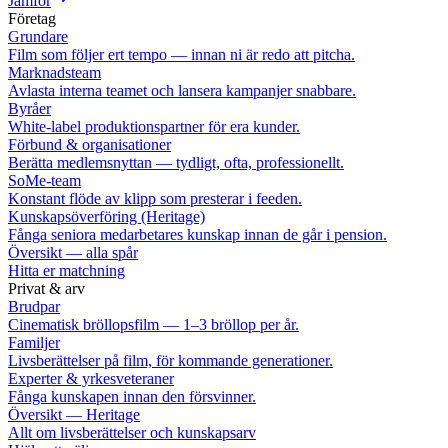
Jämför
Företag
Grundare
Film som följer ert tempo — innan ni är redo att pitcha.
Marknadsteam
Avlasta interna teamet och lansera kampanjer snabbare.
Byråer
White-label produktionspartner för era kunder.
Förbund & organisationer
Berätta medlemsnyttan — tydligt, ofta, professionellt.
SoMe-team
Konstant flöde av klipp som presterar i feeden.
Kunskapsöverföring (Heritage)
Fånga seniora medarbetares kunskap innan de går i pension.
Översikt — alla spår
Hitta er matchning
Privat & arv
Brudpar
Cinematisk bröllopsfilm — 1–3 bröllop per år.
Familjer
Livsberättelser på film, för kommande generationer.
Experter & yrkesveteraner
Fånga kunskapen innan den försvinner.
Översikt — Heritage
Allt om livsberättelser och kunskapsarv