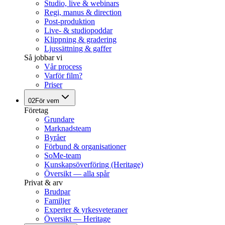
Studio, live & webinars
Regi, manus & direction
Post-produktion
Live- & studiopoddar
Klippning & gradering
Ljussättning & gaffer
Så jobbar vi
Vår process
Varför film?
Priser
02
För vem
Företag
Grundare
Marknadsteam
Byråer
Förbund & organisationer
SoMe-team
Kunskapsöverföring (Heritage)
Översikt — alla spår
Privat & arv
Brudpar
Familjer
Experter & yrkesveteraner
Översikt — Heritage