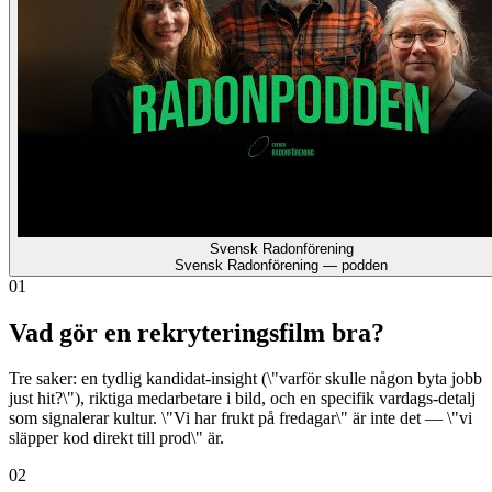
Svensk Radonförening
Svensk Radonförening — podden
01
Vad gör en rekryteringsfilm bra?
Tre saker: en tydlig kandidat-insight (\"varför skulle någon byta jobb
just hit?\"), riktiga medarbetare i bild, och en specifik vardags-detalj
som signalerar kultur. \"Vi har frukt på fredagar\" är inte det — \"vi
släpper kod direkt till prod\" är.
02