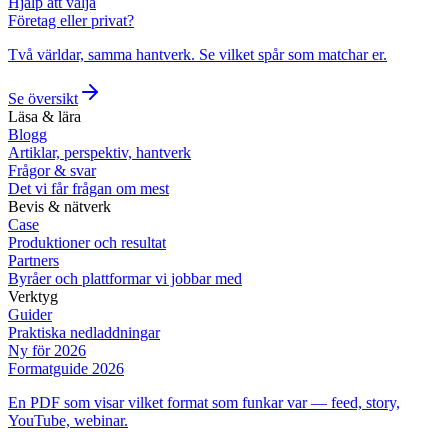
Hjälp att välja
Företag eller privat?
Två världar, samma hantverk. Se vilket spår som matchar er.
Se översikt
Läsa & lära
Blogg
Artiklar, perspektiv, hantverk
Frågor & svar
Det vi får frågan om mest
Bevis & nätverk
Case
Produktioner och resultat
Partners
Byråer och plattformar vi jobbar med
Verktyg
Guider
Praktiska nedladdningar
Ny för 2026
Formatguide 2026
En PDF som visar vilket format som funkar var — feed, story,
YouTube, webinar.