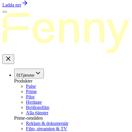
Ladda ner
01
Tjänster
Produkter
Pulse
Prime
Pilot
Heritage
Bröllopsfilm
Alla tjänster
Prime-områden
Reklam & dokumentär
Film, streaming & TV