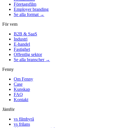
Företagsfilm
Employer branding
Se alla format →
För vem
B2B & SaaS
Industri
E-handel
Fastighet
Offentlig sektor
Se alla branscher →
Fenny
Om Fenny
Case
Kunskap
FAQ
Kontakt
Jämför
vs filmbyrå
vs frilans