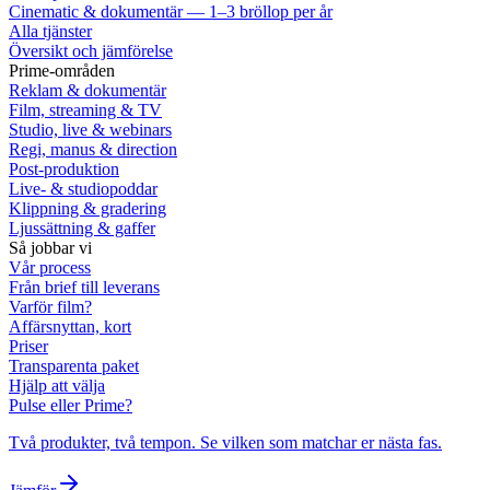
Cinematic & dokumentär — 1–3 bröllop per år
Alla tjänster
Översikt och jämförelse
Prime-områden
Reklam & dokumentär
Film, streaming & TV
Studio, live & webinars
Regi, manus & direction
Post-produktion
Live- & studiopoddar
Klippning & gradering
Ljussättning & gaffer
Så jobbar vi
Vår process
Från brief till leverans
Varför film?
Affärsnyttan, kort
Priser
Transparenta paket
Hjälp att välja
Pulse eller Prime?
Två produkter, två tempon. Se vilken som matchar er nästa fas.