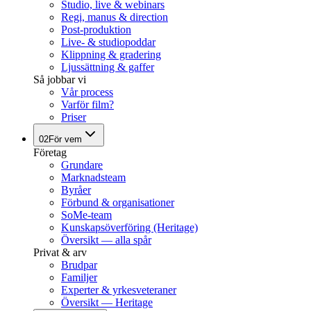
Studio, live & webinars
Regi, manus & direction
Post-produktion
Live- & studiopoddar
Klippning & gradering
Ljussättning & gaffer
Så jobbar vi
Vår process
Varför film?
Priser
02
För vem
Företag
Grundare
Marknadsteam
Byråer
Förbund & organisationer
SoMe-team
Kunskapsöverföring (Heritage)
Översikt — alla spår
Privat & arv
Brudpar
Familjer
Experter & yrkesveteraner
Översikt — Heritage