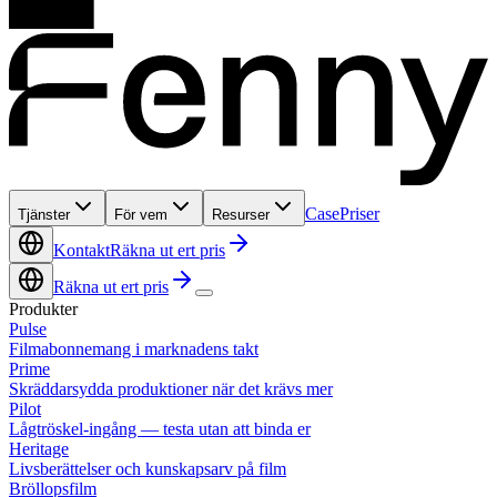
Case
Priser
Tjänster
För vem
Resurser
Kontakt
Räkna ut ert pris
Räkna ut ert pris
Produkter
Pulse
Filmabonnemang i marknadens takt
Prime
Skräddarsydda produktioner när det krävs mer
Pilot
Lågtröskel-ingång — testa utan att binda er
Heritage
Livsberättelser och kunskapsarv på film
Bröllopsfilm