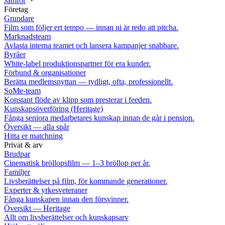
Jämför
Företag
Grundare
Film som följer ert tempo — innan ni är redo att pitcha.
Marknadsteam
Avlasta interna teamet och lansera kampanjer snabbare.
Byråer
White-label produktionspartner för era kunder.
Förbund & organisationer
Berätta medlemsnyttan — tydligt, ofta, professionellt.
SoMe-team
Konstant flöde av klipp som presterar i feeden.
Kunskapsöverföring (Heritage)
Fånga seniora medarbetares kunskap innan de går i pension.
Översikt — alla spår
Hitta er matchning
Privat & arv
Brudpar
Cinematisk bröllopsfilm — 1–3 bröllop per år.
Familjer
Livsberättelser på film, för kommande generationer.
Experter & yrkesveteraner
Fånga kunskapen innan den försvinner.
Översikt — Heritage
Allt om livsberättelser och kunskapsarv