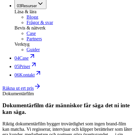
03
Resurser
Läsa & lära
Blogg
Frågor & svar
Bevis & nätverk
Case
Partners
Verktyg
Guider
04
Case
05
Priser
06
Kontakt
Räkna ut ert pris
Dokumentärfilm
Dokumentärfilm där människor får säga det ni inte
kan säga.
Riktig dokumentärfilm bygger trovärdighet som ingen brand-film
kan matcha. Vi regisserar, intervjuar och klipper berättelser som låter
era kunder, medarbetare och partners göra övertygandet — i sin