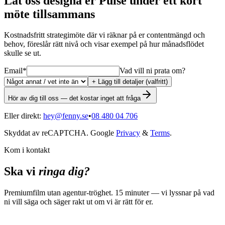
Låt oss designa er Pulse under ett kort
möte tillsammans
Kostnadsfritt strategimöte där vi räknar på er contentmängd och
behov, föreslår rätt nivå och visar exempel på hur månadsflödet
skulle se ut.
Email
*
Vad vill ni prata om?
+ Lägg till detaljer (valfritt)
Hör av dig till oss — det kostar inget att fråga
Eller direkt:
hey@fenny.se
•
08 480 04 706
Skyddat av reCAPTCHA. Google
Privacy
&
Terms
.
Kom i kontakt
Ska vi
ringa dig?
Premiumfilm utan agentur-tröghet. 15 minuter — vi lyssnar på vad
ni vill säga och säger rakt ut om vi är rätt för er.