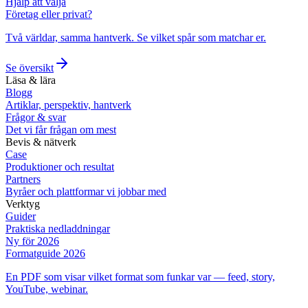
Hjälp att välja
Företag eller privat?
Två världar, samma hantverk. Se vilket spår som matchar er.
Se översikt
Läsa & lära
Blogg
Artiklar, perspektiv, hantverk
Frågor & svar
Det vi får frågan om mest
Bevis & nätverk
Case
Produktioner och resultat
Partners
Byråer och plattformar vi jobbar med
Verktyg
Guider
Praktiska nedladdningar
Ny för 2026
Formatguide 2026
En PDF som visar vilket format som funkar var — feed, story,
YouTube, webinar.