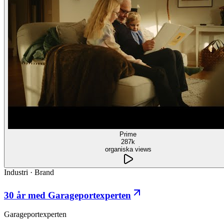
Prime
287k
organiska views
Industri
·
Brand
30 år med Garageportexperten
Garageportexperten