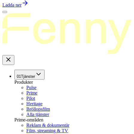
Ladda ner
01
Tjänster
Produkter
Pulse
Prime
Pilot
Heritage
Bröllopsfilm
Alla tjänster
Prime-områden
Reklam & dokumentär
Film, streaming & TV