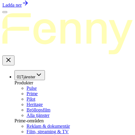
Ladda ner
01
Tjänster
Produkter
Pulse
Prime
Pilot
Heritage
Bröllopsfilm
Alla tjänster
Prime-områden
Reklam & dokumentär
Film, streaming & TV