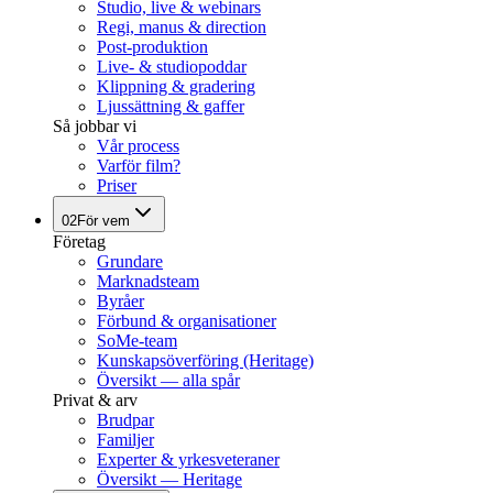
Studio, live & webinars
Regi, manus & direction
Post-produktion
Live- & studiopoddar
Klippning & gradering
Ljussättning & gaffer
Så jobbar vi
Vår process
Varför film?
Priser
02
För vem
Företag
Grundare
Marknadsteam
Byråer
Förbund & organisationer
SoMe-team
Kunskapsöverföring (Heritage)
Översikt — alla spår
Privat & arv
Brudpar
Familjer
Experter & yrkesveteraner
Översikt — Heritage