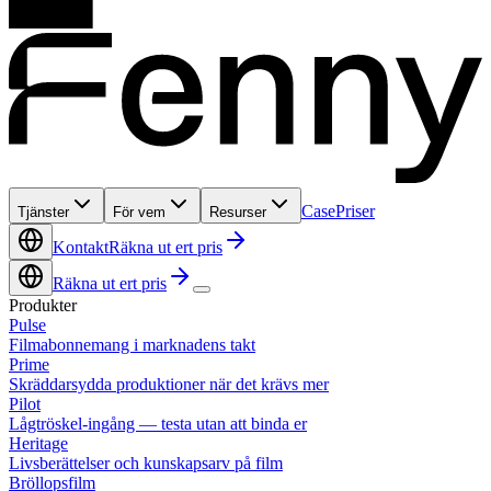
Case
Priser
Tjänster
För vem
Resurser
Kontakt
Räkna ut ert pris
Räkna ut ert pris
Produkter
Pulse
Filmabonnemang i marknadens takt
Prime
Skräddarsydda produktioner när det krävs mer
Pilot
Lågtröskel-ingång — testa utan att binda er
Heritage
Livsberättelser och kunskapsarv på film
Bröllopsfilm