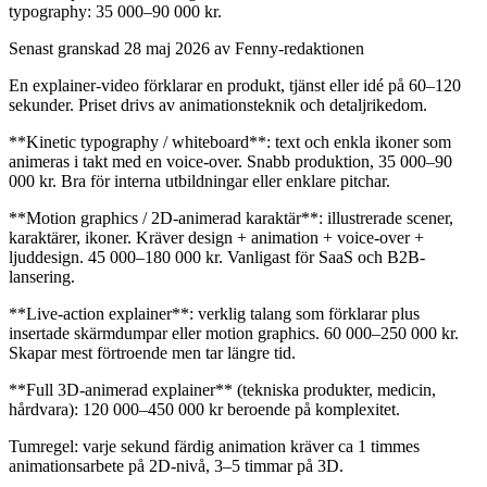
typography: 35 000–90 000 kr.
Senast granskad
28 maj 2026
av Fenny-redaktionen
En explainer-video förklarar en produkt, tjänst eller idé på 60–120
sekunder. Priset drivs av animationsteknik och detaljrikedom.
**Kinetic typography / whiteboard**: text och enkla ikoner som
animeras i takt med en voice-over. Snabb produktion, 35 000–90
000 kr. Bra för interna utbildningar eller enklare pitchar.
**Motion graphics / 2D-animerad karaktär**: illustrerade scener,
karaktärer, ikoner. Kräver design + animation + voice-over +
ljuddesign. 45 000–180 000 kr. Vanligast för SaaS och B2B-
lansering.
**Live-action explainer**: verklig talang som förklarar plus
insertade skärmdumpar eller motion graphics. 60 000–250 000 kr.
Skapar mest förtroende men tar längre tid.
**Full 3D-animerad explainer** (tekniska produkter, medicin,
hårdvara): 120 000–450 000 kr beroende på komplexitet.
Tumregel: varje sekund färdig animation kräver ca 1 timmes
animationsarbete på 2D-nivå, 3–5 timmar på 3D.