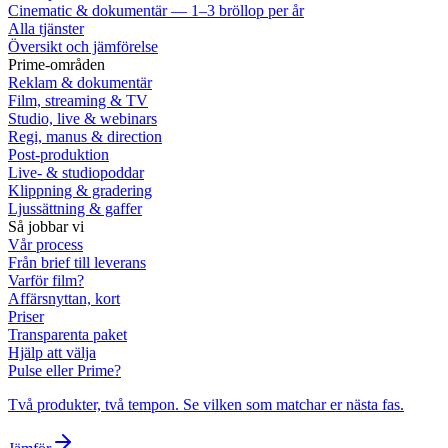
Cinematic & dokumentär — 1–3 bröllop per år
Alla tjänster
Översikt och jämförelse
Prime-områden
Reklam & dokumentär
Film, streaming & TV
Studio, live & webinars
Regi, manus & direction
Post-produktion
Live- & studiopoddar
Klippning & gradering
Ljussättning & gaffer
Så jobbar vi
Vår process
Från brief till leverans
Varför film?
Affärsnyttan, kort
Priser
Transparenta paket
Hjälp att välja
Pulse eller Prime?
Två produkter, två tempon. Se vilken som matchar er nästa fas.