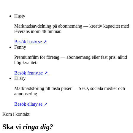
Om Fenny
Boka strategimöte
Hasty
Marknadsavdelning på abonnemang — kreativ kapacitet med
leverans inom 48 timmar.
Besök hasty.se
↗
Fenny
Premiumfilm för företag — abonnemang eller fast pris, alltid
hög kvalitet.
Besök fenny.se
↗
Ellary
Marknadsföring till fasta priser — SEO, sociala medier och
annonsering.
Besök ellary.se
↗
Kom i kontakt
Ska vi
ringa dig?