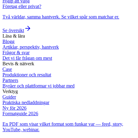
Hjälp att välja
Företag eller privat?
Två världar, samma hantverk. Se vilket spår som matchar er.
Se översikt
Läsa & lära
Blogg
Artiklar, perspektiv, hantverk
Frågor & svar
Det vi får frågan om mest
Bevis & nätverk
Case
Produktioner och resultat
Partners
Byråer och plattformar vi jobbar med
Verktyg
Guider
Praktiska nedladdningar
Ny för 2026
Formatguide 2026
En PDF som visar vilket format som funkar var — feed, story,
YouTube, webinar.