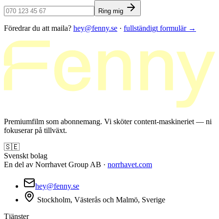
Ring mig
Föredrar du att maila?
hey@fenny.se
·
fullständigt formulär
→
Premiumfilm som abonnemang. Vi sköter content-maskineriet — ni
fokuserar på tillväxt.
🇸🇪
Svenskt bolag
En del av Norrhavet Group AB ·
norrhavet.com
hey@fenny.se
Stockholm, Västerås och Malmö, Sverige
Tjänster