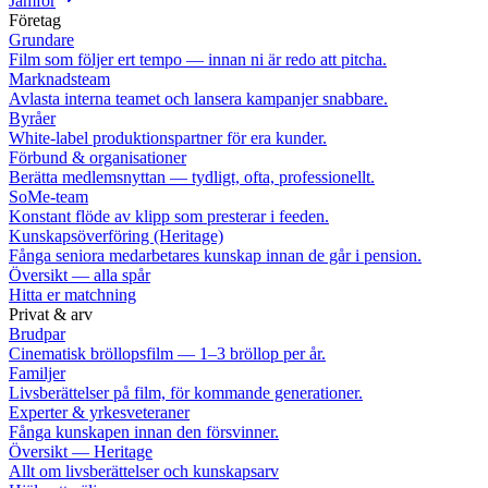
Jämför
Företag
Grundare
Film som följer ert tempo — innan ni är redo att pitcha.
Marknadsteam
Avlasta interna teamet och lansera kampanjer snabbare.
Byråer
White-label produktionspartner för era kunder.
Förbund & organisationer
Berätta medlemsnyttan — tydligt, ofta, professionellt.
SoMe-team
Konstant flöde av klipp som presterar i feeden.
Kunskapsöverföring (Heritage)
Fånga seniora medarbetares kunskap innan de går i pension.
Översikt — alla spår
Hitta er matchning
Privat & arv
Brudpar
Cinematisk bröllopsfilm — 1–3 bröllop per år.
Familjer
Livsberättelser på film, för kommande generationer.
Experter & yrkesveteraner
Fånga kunskapen innan den försvinner.
Översikt — Heritage
Allt om livsberättelser och kunskapsarv