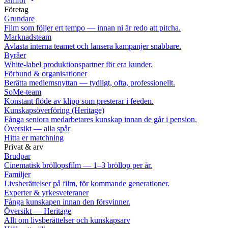
Jämför
Företag
Grundare
Film som följer ert tempo — innan ni är redo att pitcha.
Marknadsteam
Avlasta interna teamet och lansera kampanjer snabbare.
Byråer
White-label produktionspartner för era kunder.
Förbund & organisationer
Berätta medlemsnyttan — tydligt, ofta, professionellt.
SoMe-team
Konstant flöde av klipp som presterar i feeden.
Kunskapsöverföring (Heritage)
Fånga seniora medarbetares kunskap innan de går i pension.
Översikt — alla spår
Hitta er matchning
Privat & arv
Brudpar
Cinematisk bröllopsfilm — 1–3 bröllop per år.
Familjer
Livsberättelser på film, för kommande generationer.
Experter & yrkesveteraner
Fånga kunskapen innan den försvinner.
Översikt — Heritage
Allt om livsberättelser och kunskapsarv