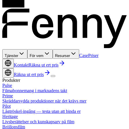
Case
Priser
Tjänster
För vem
Resurser
Kontakt
Räkna ut ert pris
Räkna ut ert pris
Produkter
Pulse
Filmabonnemang i marknadens takt
Prime
Skräddarsydda produktioner när det krävs mer
Pilot
Lågtröskel-ingång — testa utan att binda er
Heritage
Livsberättelser och kunskapsarv på film
Bröllopsfilm