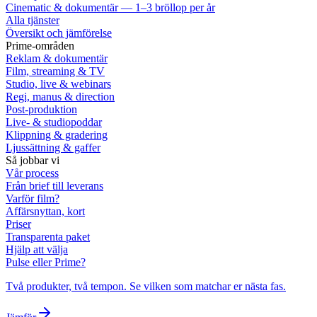
Cinematic & dokumentär — 1–3 bröllop per år
Alla tjänster
Översikt och jämförelse
Prime-områden
Reklam & dokumentär
Film, streaming & TV
Studio, live & webinars
Regi, manus & direction
Post-produktion
Live- & studiopoddar
Klippning & gradering
Ljussättning & gaffer
Så jobbar vi
Vår process
Från brief till leverans
Varför film?
Affärsnyttan, kort
Priser
Transparenta paket
Hjälp att välja
Pulse eller Prime?
Två produkter, två tempon. Se vilken som matchar er nästa fas.