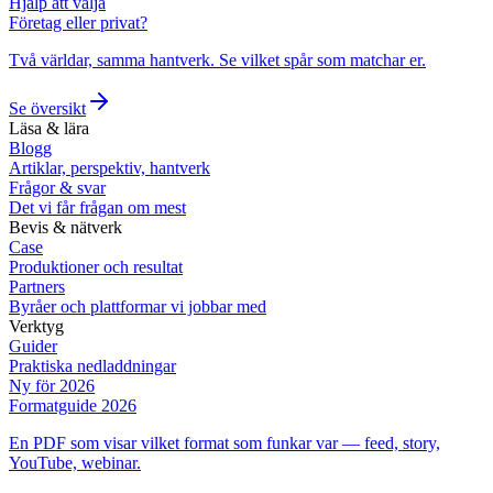
Hjälp att välja
Företag eller privat?
Två världar, samma hantverk. Se vilket spår som matchar er.
Se översikt
Läsa & lära
Blogg
Artiklar, perspektiv, hantverk
Frågor & svar
Det vi får frågan om mest
Bevis & nätverk
Case
Produktioner och resultat
Partners
Byråer och plattformar vi jobbar med
Verktyg
Guider
Praktiska nedladdningar
Ny för 2026
Formatguide 2026
En PDF som visar vilket format som funkar var — feed, story,
YouTube, webinar.