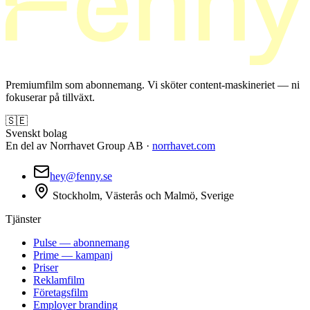
Premiumfilm som abonnemang. Vi sköter content-maskineriet — ni
fokuserar på tillväxt.
🇸🇪
Svenskt bolag
En del av Norrhavet Group AB ·
norrhavet.com
hey@fenny.se
Stockholm, Västerås och Malmö, Sverige
Tjänster
Pulse — abonnemang
Prime — kampanj
Priser
Reklamfilm
Företagsfilm
Employer branding