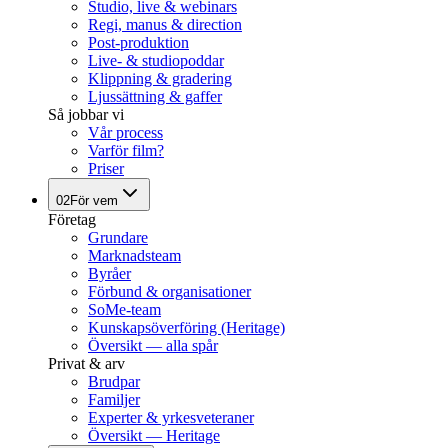
Studio, live & webinars
Regi, manus & direction
Post-produktion
Live- & studiopoddar
Klippning & gradering
Ljussättning & gaffer
Så jobbar vi
Vår process
Varför film?
Priser
02
För vem
Företag
Grundare
Marknadsteam
Byråer
Förbund & organisationer
SoMe-team
Kunskapsöverföring (Heritage)
Översikt — alla spår
Privat & arv
Brudpar
Familjer
Experter & yrkesveteraner
Översikt — Heritage