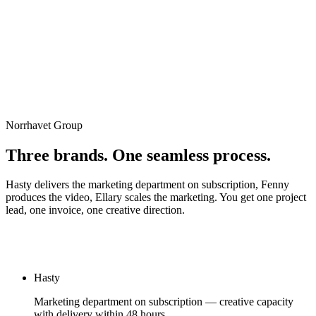
Norrhavet Group
Boka strategimöte
Three brands. One seamless process.
Hasty delivers the marketing department on subscription, Fenny
produces the video, Ellary scales the marketing. You get one project
lead, one invoice, one creative direction.
About Fenny
Book a strategy call
Hasty
Marketing department on subscription — creative capacity
with delivery within 48 hours.