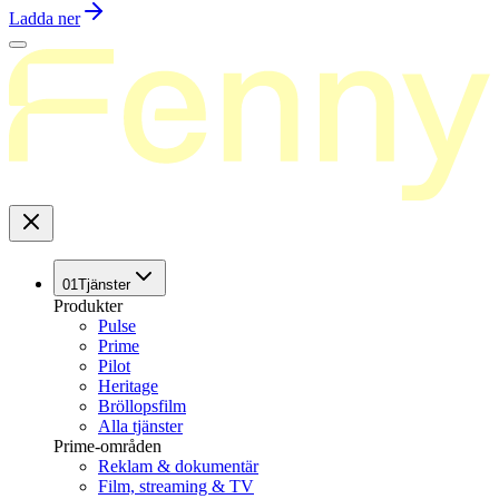
Ladda ner
01
Tjänster
Produkter
Pulse
Prime
Pilot
Heritage
Bröllopsfilm
Alla tjänster
Prime-områden
Reklam & dokumentär
Film, streaming & TV