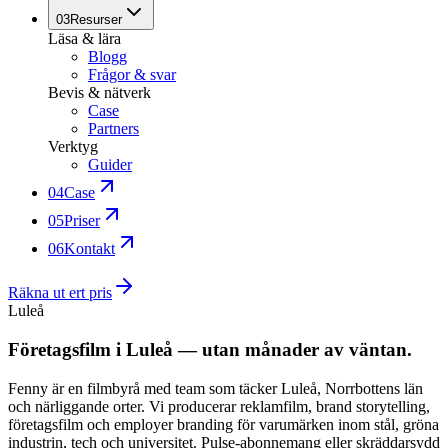
03
Resurser
Läsa & lära
Blogg
Frågor & svar
Bevis & nätverk
Case
Partners
Verktyg
Guider
04
Case
05
Priser
06
Kontakt
Räkna ut ert pris
Luleå
Företagsfilm i Luleå — utan månader av väntan.
Fenny är en filmbyrå med team som täcker Luleå, Norrbottens län
och närliggande orter. Vi producerar reklamfilm, brand storytelling,
företagsfilm och employer branding för varumärken inom stål, gröna
industrin, tech och universitet. Pulse-abonnemang eller skräddarsydd