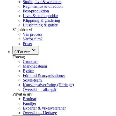
Studio, live & webinars
Regi, manus & direction
Post-produktion
Live- & studiopoddar
Klippning & gradering
Ljussättning & gaffer
Så jobbar vi
Vår process
Varför film?
Priser
02
För vem
Företag
Grundare
Marknadsteam
Byråer
Förbund & organisationer
SoMe-team
Kunskapsöverföring (Heritage)
Översikt — alla spår
Privat & arv
Brudpar
Familjer
Experter & yrkesveteraner
Översikt — Heritage