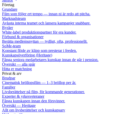
Jämför
Företag
Grundare
Film som följer ert tempo — innan ni är redo att pitcha.
Marknadsteam
Avlasta interna teamet och lansera kampanjer snabbare.
Byråer
White-label produktionspartner för era kunder.
Förbund & organisationer
Berätta medlemsnyttan — tydligt, ofta, professionellt.
SoMe-team
Konstant flöde av klipp som presterar i feeden.
Kunskapsöverföring (Heritage)
Fånga seniora medarbetares kunskap innan de går i pension.
Översikt — alla spår
Hitta er matchning
Privat & arv
Brudpar
Cinematisk bröllopsfilm — 1–3 bröllop per år.
Familjer
Livsberättelser på film, för kommande generationer.
Experter & yrkesveteraner
Fånga kunskapen innan den försvinner.
Översikt — Heritage
Allt om livsberättelser och kunskapsarv