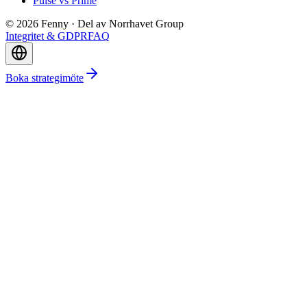
Pulse vs Prime
©
2026
Fenny ·
Del av Norrhavet Group
Integritet & GDPR
FAQ
Boka strategimöte