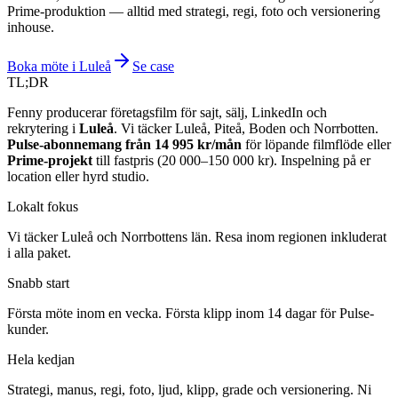
Prime-produktion — alltid med strategi, regi, foto och versionering
inhouse.
Boka möte i Luleå
Se case
TL;DR
Fenny producerar företagsfilm för sajt, sälj, LinkedIn och
rekrytering i
Luleå
. Vi täcker Luleå, Piteå, Boden och Norrbotten.
Pulse-abonnemang från 14 995 kr/mån
för löpande filmflöde eller
Prime-projekt
till fastpris (20 000–150 000 kr). Inspelning på er
location eller hyrd studio.
Lokalt fokus
Vi täcker Luleå och Norrbottens län. Resa inom regionen inkluderat
i alla paket.
Snabb start
Första möte inom en vecka. Första klipp inom 14 dagar för Pulse-
kunder.
Hela kedjan
Strategi, manus, regi, foto, ljud, klipp, grade och versionering. Ni