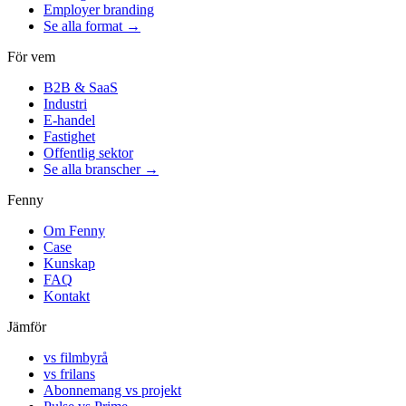
Employer branding
Se alla format →
För vem
B2B & SaaS
Industri
E-handel
Fastighet
Offentlig sektor
Se alla branscher →
Fenny
Om Fenny
Case
Kunskap
FAQ
Kontakt
Jämför
vs filmbyrå
vs frilans
Abonnemang vs projekt