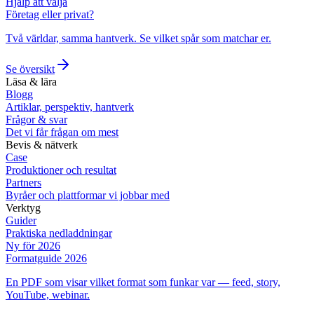
Hjälp att välja
Företag eller privat?
Två världar, samma hantverk. Se vilket spår som matchar er.
Se översikt
Läsa & lära
Blogg
Artiklar, perspektiv, hantverk
Frågor & svar
Det vi får frågan om mest
Bevis & nätverk
Case
Produktioner och resultat
Partners
Byråer och plattformar vi jobbar med
Verktyg
Guider
Praktiska nedladdningar
Ny för 2026
Formatguide 2026
En PDF som visar vilket format som funkar var — feed, story,
YouTube, webinar.