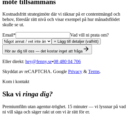
möte tillsammans
Kostnadsfritt strategimöte där vi räknar på er contentmängd och
behov, föreslår rätt nivå och visar exempel på hur månadsflödet
skulle se ut.
Email
*
Vad vill ni prata om?
+ Lägg till detaljer (valfritt)
Hör av dig till oss — det kostar inget att fråga
Eller direkt:
hey@fenny.se
•
08 480 04 706
Skyddat av reCAPTCHA. Google
Privacy
&
Terms
.
Kom i kontakt
Ska vi
ringa dig?
Premiumfilm utan agentur-tröghet. 15 minuter — vi lyssnar på vad
ni vill säga och säger rakt ut om vi är rätt för er.