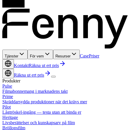
Case
Priser
Tjänster
För vem
Resurser
Kontakt
Räkna ut ert pris
Räkna ut ert pris
Produkter
Pulse
Filmabonnemang i marknadens takt
Prime
Skräddarsydda produktioner när det krävs mer
Pilot
Lågtröskel-ingång — testa utan att binda er
Heritage
Livsberättelser och kunskapsarv på film
Bröllopsfilm