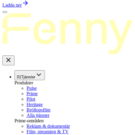
Ladda ner
01
Tjänster
Produkter
Pulse
Prime
Pilot
Heritage
Bröllopsfilm
Alla tjänster
Prime-områden
Reklam & dokumentär
Film, streaming & TV