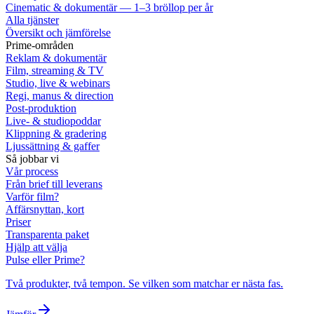
Cinematic & dokumentär — 1–3 bröllop per år
Alla tjänster
Översikt och jämförelse
Prime-områden
Reklam & dokumentär
Film, streaming & TV
Studio, live & webinars
Regi, manus & direction
Post-produktion
Live- & studiopoddar
Klippning & gradering
Ljussättning & gaffer
Så jobbar vi
Vår process
Från brief till leverans
Varför film?
Affärsnyttan, kort
Priser
Transparenta paket
Hjälp att välja
Pulse eller Prime?
Två produkter, två tempon. Se vilken som matchar er nästa fas.