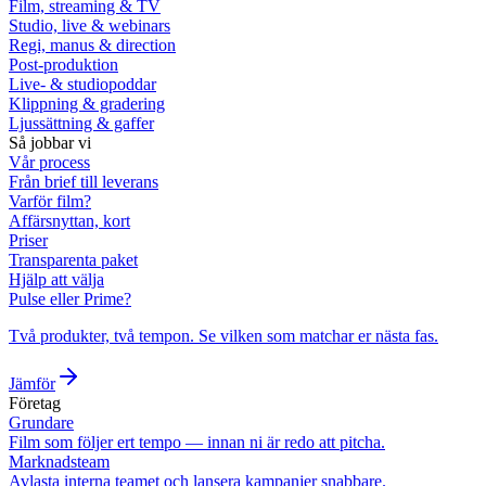
Film, streaming & TV
Studio, live & webinars
Regi, manus & direction
Post-produktion
Live- & studiopoddar
Klippning & gradering
Ljussättning & gaffer
Så jobbar vi
Vår process
Från brief till leverans
Varför film?
Affärsnyttan, kort
Priser
Transparenta paket
Hjälp att välja
Pulse eller Prime?
Två produkter, två tempon. Se vilken som matchar er nästa fas.
Jämför
Företag
Grundare
Film som följer ert tempo — innan ni är redo att pitcha.
Marknadsteam
Avlasta interna teamet och lansera kampanjer snabbare.