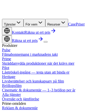
Case
Priser
Tjänster
För vem
Resurser
Kontakt
Räkna ut ert pris
Räkna ut ert pris
Produkter
Pulse
Filmabonnemang i marknadens takt
Prime
Skräddarsydda produktioner när det krävs mer
Pilot
Lågtröskel-ingång — testa utan att binda er
Heritage
Livsberättelser och kunskapsarv på film
Bröllopsfilm
Cinematic & dokumentär — 1–3 bröllop per år
Alla tjänster
Översikt och jämförelse
Prime-områden
Reklam & dokumentär