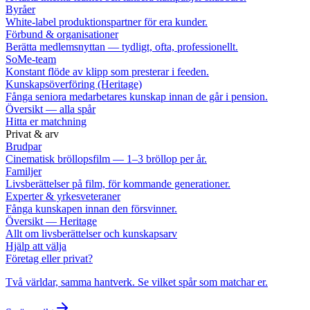
Byråer
White-label produktionspartner för era kunder.
Förbund & organisationer
Berätta medlemsnyttan — tydligt, ofta, professionellt.
SoMe-team
Konstant flöde av klipp som presterar i feeden.
Kunskapsöverföring (Heritage)
Fånga seniora medarbetares kunskap innan de går i pension.
Översikt — alla spår
Hitta er matchning
Privat & arv
Brudpar
Cinematisk bröllopsfilm — 1–3 bröllop per år.
Familjer
Livsberättelser på film, för kommande generationer.
Experter & yrkesveteraner
Fånga kunskapen innan den försvinner.
Översikt — Heritage
Allt om livsberättelser och kunskapsarv
Hjälp att välja
Företag eller privat?
Två världar, samma hantverk. Se vilket spår som matchar er.