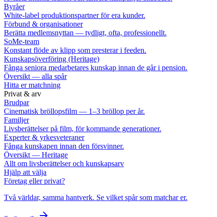
Byråer
White-label produktionspartner för era kunder.
Förbund & organisationer
Berätta medlemsnyttan — tydligt, ofta, professionellt.
SoMe-team
Konstant flöde av klipp som presterar i feeden.
Kunskapsöverföring (Heritage)
Fånga seniora medarbetares kunskap innan de går i pension.
Översikt — alla spår
Hitta er matchning
Privat & arv
Brudpar
Cinematisk bröllopsfilm — 1–3 bröllop per år.
Familjer
Livsberättelser på film, för kommande generationer.
Experter & yrkesveteraner
Fånga kunskapen innan den försvinner.
Översikt — Heritage
Allt om livsberättelser och kunskapsarv
Hjälp att välja
Företag eller privat?
Två världar, samma hantverk. Se vilket spår som matchar er.