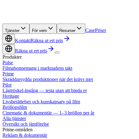
Case
Priser
Tjänster
För vem
Resurser
Kontakt
Räkna ut ert pris
Räkna ut ert pris
Produkter
Pulse
Filmabonnemang i marknadens takt
Prime
Skräddarsydda produktioner när det krävs mer
Pilot
Lågtröskel-ingång — testa utan att binda er
Heritage
Livsberättelser och kunskapsarv på film
Bröllopsfilm
Cinematic & dokumentär — 1–3 bröllop per år
Alla tjänster
Översikt och jämförelse
Prime-områden
Reklam & dokumentär