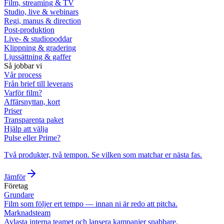
Film, streaming & TV
Studio, live & webinars
Regi, manus & direction
Post-produktion
Live- & studiopoddar
Klippning & gradering
Ljussättning & gaffer
Så jobbar vi
Vår process
Från brief till leverans
Varför film?
Affärsnyttan, kort
Priser
Transparenta paket
Hjälp att välja
Pulse eller Prime?
Två produkter, två tempon. Se vilken som matchar er nästa fas.
Jämför
Företag
Grundare
Film som följer ert tempo — innan ni är redo att pitcha.
Marknadsteam
Avlasta interna teamet och lansera kampanjer snabbare.