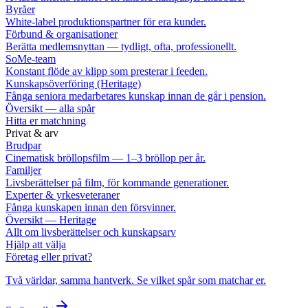
Byråer
White-label produktionspartner för era kunder.
Förbund & organisationer
Berätta medlemsnyttan — tydligt, ofta, professionellt.
SoMe-team
Konstant flöde av klipp som presterar i feeden.
Kunskapsöverföring (Heritage)
Fånga seniora medarbetares kunskap innan de går i pension.
Översikt — alla spår
Hitta er matchning
Privat & arv
Brudpar
Cinematisk bröllopsfilm — 1–3 bröllop per år.
Familjer
Livsberättelser på film, för kommande generationer.
Experter & yrkesveteraner
Fånga kunskapen innan den försvinner.
Översikt — Heritage
Allt om livsberättelser och kunskapsarv
Hjälp att välja
Företag eller privat?
Två världar, samma hantverk. Se vilket spår som matchar er.