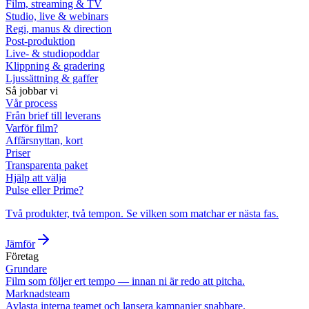
Film, streaming & TV
Studio, live & webinars
Regi, manus & direction
Post-produktion
Live- & studiopoddar
Klippning & gradering
Ljussättning & gaffer
Så jobbar vi
Vår process
Från brief till leverans
Varför film?
Affärsnyttan, kort
Priser
Transparenta paket
Hjälp att välja
Pulse eller Prime?
Två produkter, två tempon. Se vilken som matchar er nästa fas.
Jämför
Företag
Grundare
Film som följer ert tempo — innan ni är redo att pitcha.
Marknadsteam
Avlasta interna teamet och lansera kampanjer snabbare.