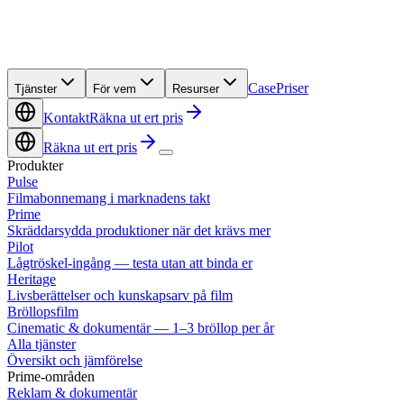
Case
Priser
Tjänster
För vem
Resurser
Kontakt
Räkna ut ert pris
Räkna ut ert pris
Produkter
Pulse
Filmabonnemang i marknadens takt
Prime
Skräddarsydda produktioner när det krävs mer
Pilot
Lågtröskel-ingång — testa utan att binda er
Heritage
Livsberättelser och kunskapsarv på film
Bröllopsfilm
Cinematic & dokumentär — 1–3 bröllop per år
Alla tjänster
Översikt och jämförelse
Prime-områden
Reklam & dokumentär