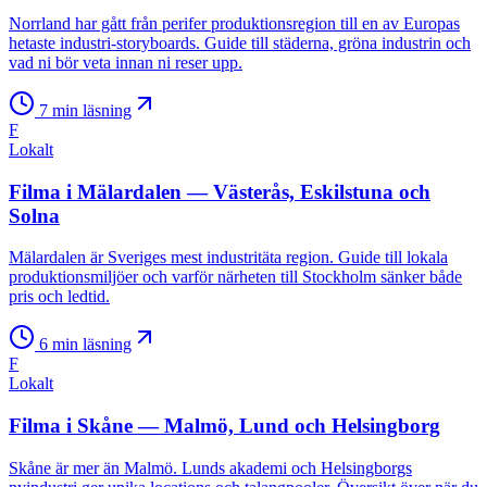
Norrland har gått från perifer produktionsregion till en av Europas
hetaste industri-storyboards. Guide till städerna, gröna industrin och
vad ni bör veta innan ni reser upp.
7
min läsning
F
Lokalt
Filma i Mälardalen — Västerås, Eskilstuna och
Solna
Mälardalen är Sveriges mest industritäta region. Guide till lokala
produktionsmiljöer och varför närheten till Stockholm sänker både
pris och ledtid.
6
min läsning
F
Lokalt
Filma i Skåne — Malmö, Lund och Helsingborg
Skåne är mer än Malmö. Lunds akademi och Helsingborgs