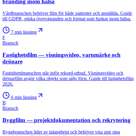
branding inom hälsa
Vårdbranschen behöver film för både patienter och anställda. Guide
till GDPR, etiska överväganden och format som funkar inom hälsa.
7
min läsning
F
Bransch
Fastighetsfilm — visningsvideo, varumärke och
drönare
Fastighetsbranschen står inför rekord-utbud. Visningsvideo och
drönarfilm avgör vilka objekt som säljs först. Guide till fastighetsfilm
2026.
6
min läsning
B
Bransch
Byggfilm — projektdokumentation och rekrytering
Byggbranschen lider av talangbrist och behöver visa upp sina