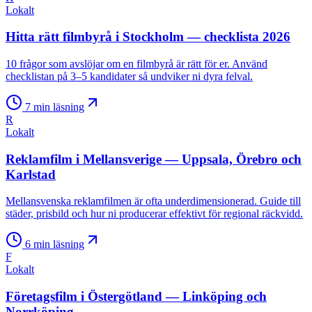
Lokalt
Hitta rätt filmbyrå i Stockholm — checklista 2026
10 frågor som avslöjar om en filmbyrå är rätt för er. Använd
checklistan på 3–5 kandidater så undviker ni dyra felval.
7
min läsning
R
Lokalt
Reklamfilm i Mellansverige — Uppsala, Örebro och
Karlstad
Mellansvenska reklamfilmen är ofta underdimensionerad. Guide till
städer, prisbild och hur ni producerar effektivt för regional räckvidd.
6
min läsning
F
Lokalt
Företagsfilm i Östergötland — Linköping och
Norrköping