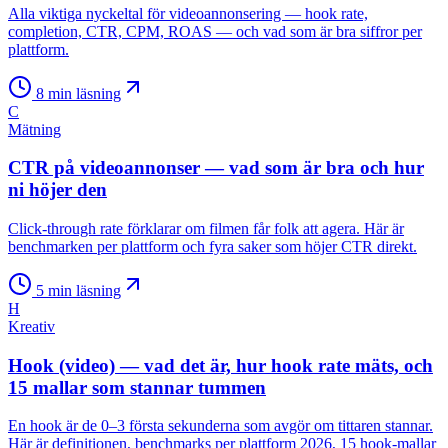
Alla viktiga nyckeltal för videoannonsering — hook rate,
completion, CTR, CPM, ROAS — och vad som är bra siffror per
plattform.
8
min läsning
C
Mätning
CTR på videoannonser — vad som är bra och hur
ni höjer den
Click-through rate förklarar om filmen får folk att agera. Här är
benchmarken per plattform och fyra saker som höjer CTR direkt.
5
min läsning
H
Kreativ
Hook (video) — vad det är, hur hook rate mäts, och
15 mallar som stannar tummen
En hook är de 0–3 första sekunderna som avgör om tittaren stannar.
Här är definitionen, benchmarks per plattform 2026, 15 hook-mallar