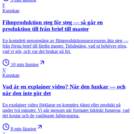
F
Kunskap
Filmproduktion steg för steg — så går en
produktion till från brief till master
En komplett genomgång av filmproduktionsprocessens åtta steg —
från första brief till färdig master. Tidsåtgång, vad ni behöver göra,
vad vi gör, och var det brukar gå fel.
10
min läsning
V
Kunskap
Vad är en explainer video? När den funkar — och
när den inte gör det
En explainer video förklarar en komplex tjänst eller produkt på
under två minuter. Vi går igenom när formatet faktiskt fungerar, vad
det kostar och de vanligaste fallgroparna.
8
min läsning