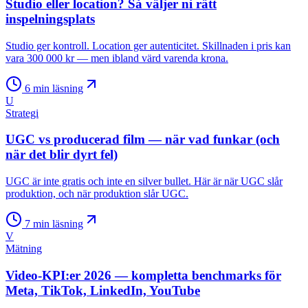
Studio eller location? Så väljer ni rätt
inspelningsplats
Studio ger kontroll. Location ger autenticitet. Skillnaden i pris kan
vara 300 000 kr — men ibland värd varenda krona.
6
min läsning
U
Strategi
UGC vs producerad film — när vad funkar (och
när det blir dyrt fel)
UGC är inte gratis och inte en silver bullet. Här är när UGC slår
produktion, och när produktion slår UGC.
7
min läsning
V
Mätning
Video-KPI:er 2026 — kompletta benchmarks för
Meta, TikTok, LinkedIn, YouTube