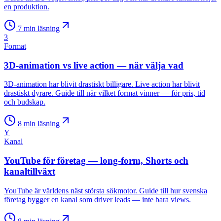
en produktion.
7
min läsning
3
Format
3D-animation vs live action — när välja vad
3D-animation har blivit drastiskt billigare. Live action har blivit
drastiskt dyrare. Guide till när vilket format vinner — för pris, tid
och budskap.
8
min läsning
Y
Kanal
YouTube för företag — long-form, Shorts och
kanaltillväxt
YouTube är världens näst största sökmotor. Guide till hur svenska
företag bygger en kanal som driver leads — inte bara views.