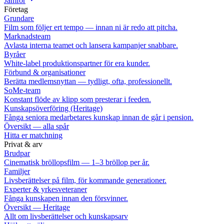
Jämför
Företag
Grundare
Film som följer ert tempo — innan ni är redo att pitcha.
Marknadsteam
Avlasta interna teamet och lansera kampanjer snabbare.
Byråer
White-label produktionspartner för era kunder.
Förbund & organisationer
Berätta medlemsnyttan — tydligt, ofta, professionellt.
SoMe-team
Konstant flöde av klipp som presterar i feeden.
Kunskapsöverföring (Heritage)
Fånga seniora medarbetares kunskap innan de går i pension.
Översikt — alla spår
Hitta er matchning
Privat & arv
Brudpar
Cinematisk bröllopsfilm — 1–3 bröllop per år.
Familjer
Livsberättelser på film, för kommande generationer.
Experter & yrkesveteraner
Fånga kunskapen innan den försvinner.
Översikt — Heritage
Allt om livsberättelser och kunskapsarv