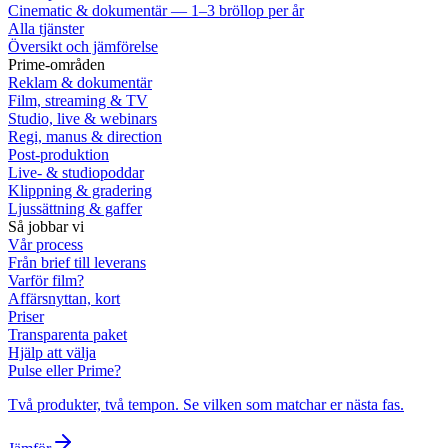
Cinematic & dokumentär — 1–3 bröllop per år
Alla tjänster
Översikt och jämförelse
Prime-områden
Reklam & dokumentär
Film, streaming & TV
Studio, live & webinars
Regi, manus & direction
Post-produktion
Live- & studiopoddar
Klippning & gradering
Ljussättning & gaffer
Så jobbar vi
Vår process
Från brief till leverans
Varför film?
Affärsnyttan, kort
Priser
Transparenta paket
Hjälp att välja
Pulse eller Prime?
Två produkter, två tempon. Se vilken som matchar er nästa fas.