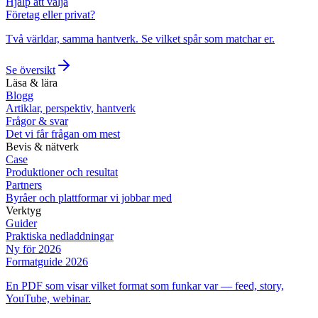
Hjälp att välja
Företag eller privat?
Två världar, samma hantverk. Se vilket spår som matchar er.
Se översikt
Läsa & lära
Blogg
Artiklar, perspektiv, hantverk
Frågor & svar
Det vi får frågan om mest
Bevis & nätverk
Case
Produktioner och resultat
Partners
Byråer och plattformar vi jobbar med
Verktyg
Guider
Praktiska nedladdningar
Ny för 2026
Formatguide 2026
En PDF som visar vilket format som funkar var — feed, story,
YouTube, webinar.