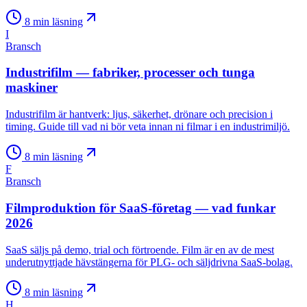
8
min läsning
I
Bransch
Industrifilm — fabriker, processer och tunga
maskiner
Industrifilm är hantverk: ljus, säkerhet, drönare och precision i
timing. Guide till vad ni bör veta innan ni filmar i en industrimiljö.
8
min läsning
F
Bransch
Filmproduktion för SaaS-företag — vad funkar
2026
SaaS säljs på demo, trial och förtroende. Film är en av de mest
underutnyttjade hävstängerna för PLG- och säljdrivna SaaS-bolag.
8
min läsning
H