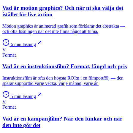
Vad är motion graphics? Och när ni ska välja det
istället för live action
Motion graphics är animerad grafik som förklarar det abstrakta —
och ofta lösningen när det inte finns något att filma.
6
min läsning
V
Format
Vad är en instruktionsfilm? Format, längd och pris
Instruktionsfilm är ofta den högsta ROI:n i en filmportfölj — den
sparar supporttid varje vecka, varje månad, varje år.
5
min läsning
V
Format
Vad är en kampanjfilm? När den funkar och när
den inte gör det