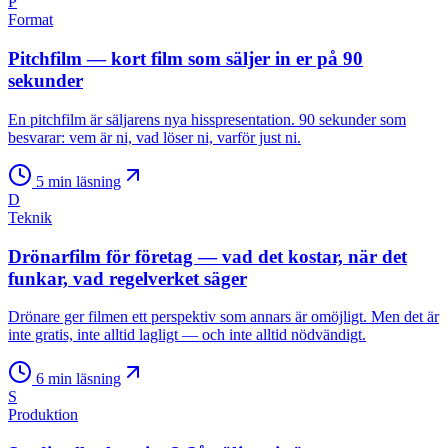
P
Format
Pitchfilm — kort film som säljer in er på 90
sekunder
En pitchfilm är säljarens nya hisspresentation. 90 sekunder som
besvarar: vem är ni, vad löser ni, varför just ni.
5
min läsning
D
Teknik
Drönarfilm för företag — vad det kostar, när det
funkar, vad regelverket säger
Drönare ger filmen ett perspektiv som annars är omöjligt. Men det är
inte gratis, inte alltid lagligt — och inte alltid nödvändigt.
6
min läsning
S
Produktion