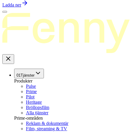
Ladda ner
01
Tjänster
Produkter
Pulse
Prime
Pilot
Heritage
Bröllopsfilm
Alla tjänster
Prime-områden
Reklam & dokumentär
Film, streaming & TV