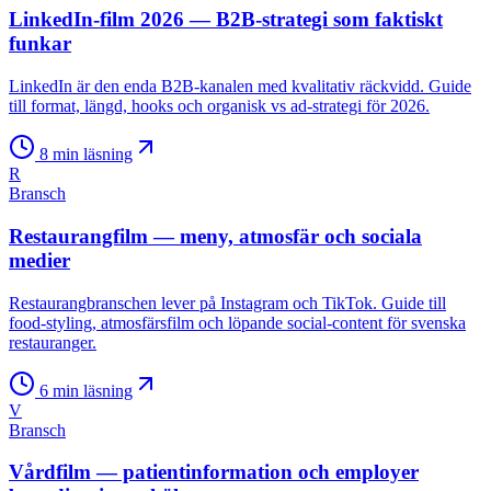
LinkedIn-film 2026 — B2B-strategi som faktiskt
funkar
LinkedIn är den enda B2B-kanalen med kvalitativ räckvidd. Guide
till format, längd, hooks och organisk vs ad-strategi för 2026.
8
min läsning
R
Bransch
Restaurangfilm — meny, atmosfär och sociala
medier
Restaurangbranschen lever på Instagram och TikTok. Guide till
food-styling, atmosfärsfilm och löpande social-content för svenska
restauranger.
6
min läsning
V
Bransch
Vårdfilm — patientinformation och employer