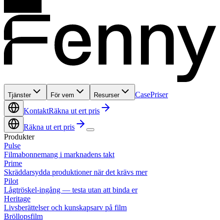
Case
Priser
Tjänster
För vem
Resurser
Kontakt
Räkna ut ert pris
Räkna ut ert pris
Produkter
Pulse
Filmabonnemang i marknadens takt
Prime
Skräddarsydda produktioner när det krävs mer
Pilot
Lågtröskel-ingång — testa utan att binda er
Heritage
Livsberättelser och kunskapsarv på film
Bröllopsfilm