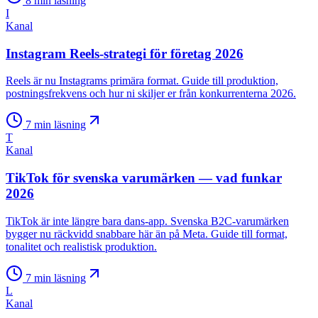
8
min läsning
I
Kanal
Instagram Reels-strategi för företag 2026
Reels är nu Instagrams primära format. Guide till produktion,
postningsfrekvens och hur ni skiljer er från konkurrenterna 2026.
7
min läsning
T
Kanal
TikTok för svenska varumärken — vad funkar
2026
TikTok är inte längre bara dans-app. Svenska B2C-varumärken
bygger nu räckvidd snabbare här än på Meta. Guide till format,
tonalitet och realistisk produktion.
7
min läsning
L
Kanal