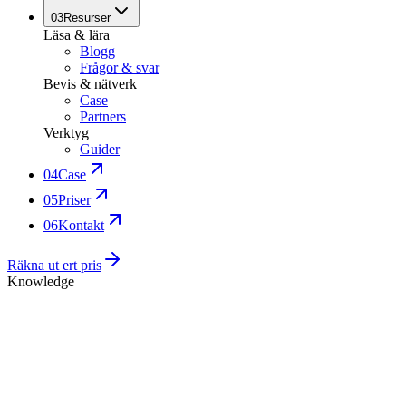
03
Resurser
Läsa & lära
Blogg
Frågor & svar
Bevis & nätverk
Case
Partners
Verktyg
Guider
04
Case
05
Priser
06
Kontakt
Räkna ut ert pris
Knowledge