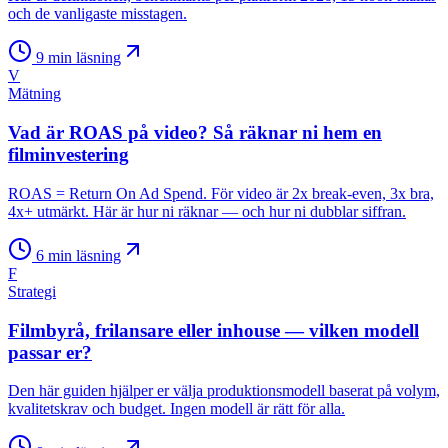
och de vanligaste misstagen.
9
min läsning
V
Mätning
Vad är ROAS på video? Så räknar ni hem en
filminvestering
ROAS = Return On Ad Spend. För video är 2x break-even, 3x bra,
4x+ utmärkt. Här är hur ni räknar — och hur ni dubblar siffran.
6
min läsning
F
Strategi
Filmbyrå, frilansare eller inhouse — vilken modell
passar er?
Den här guiden hjälper er välja produktionsmodell baserat på volym,
kvalitetskrav och budget. Ingen modell är rätt för alla.