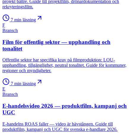
projekt bättre. Guide till projektfilm, drönardokumentation och
rekryteringsfilm.
7
min läsning
F
Bransch
Film för offentlig sektor — upphandling och
tonalitet
Offentlig sektor har specifika krav på filmproduktion: LOU-
upphandling, tillgänglighet, neutral tonalitet. Guide för kommuner,
regioner och myndigheter.
7
min läsning
E
Bransch
E-handelsvideo 2026 — produktfilm, kampanj och
UGC
E-handelns ROAS faller — video är hävstången. Guide till
produktfilm, kampanj och UGC för svenska e-handlare 2026.