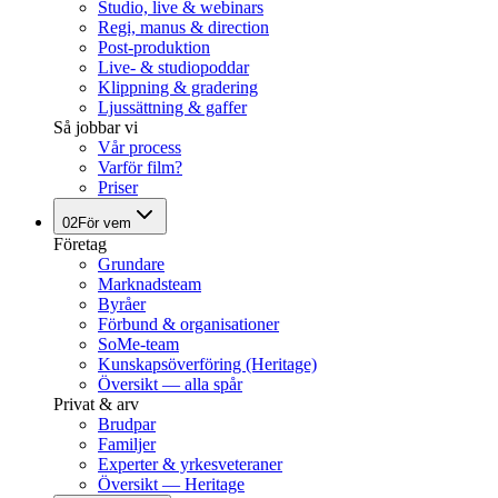
Studio, live & webinars
Regi, manus & direction
Post-produktion
Live- & studiopoddar
Klippning & gradering
Ljussättning & gaffer
Så jobbar vi
Vår process
Varför film?
Priser
02
För vem
Företag
Grundare
Marknadsteam
Byråer
Förbund & organisationer
SoMe-team
Kunskapsöverföring (Heritage)
Översikt — alla spår
Privat & arv
Brudpar
Familjer
Experter & yrkesveteraner
Översikt — Heritage