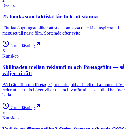
2
Resurs
25 hooks som faktiskt får folk att stanna
Färdiga öppningsrepliker att stjäla, anpassa eller låta inspirera till
manuset till nästa film. Sorterade efter syfte.
5
min läsning
S
Kunskap
Skillnaden mellan reklamfilm och företagsfilm — så
väljer ni rätt
Båda är "film om företaget", men de jobbar i helt olika moment. Vi
reder ut när ni behöver vilken — och varför ni nästan alltid behöver
båda.
7
min läsning
V
Kunskap