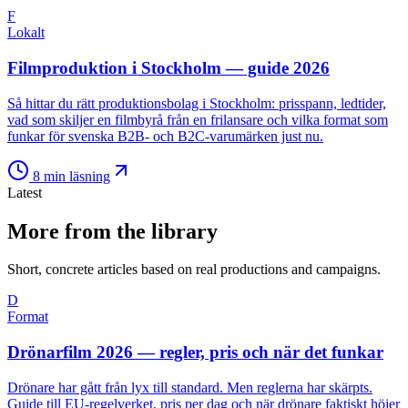
F
Lokalt
Filmproduktion i Stockholm — guide 2026
Så hittar du rätt produktionsbolag i Stockholm: prisspann, ledtider,
vad som skiljer en filmbyrå från en frilansare och vilka format som
funkar för svenska B2B- och B2C-varumärken just nu.
8
min läsning
Latest
More from the library
Short, concrete articles based on real productions and campaigns.
D
Format
Drönarfilm 2026 — regler, pris och när det funkar
Drönare har gått från lyx till standard. Men reglerna har skärpts.
Guide till EU-regelverket, pris per dag och när drönare faktiskt höjer