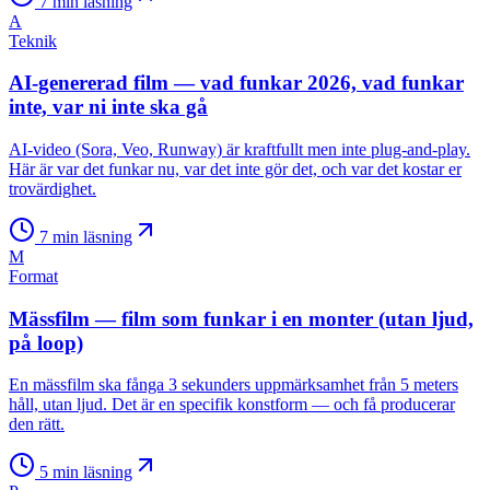
7
min läsning
A
Teknik
AI-genererad film — vad funkar 2026, vad funkar
inte, var ni inte ska gå
AI-video (Sora, Veo, Runway) är kraftfullt men inte plug-and-play.
Här är var det funkar nu, var det inte gör det, och var det kostar er
trovärdighet.
7
min läsning
M
Format
Mässfilm — film som funkar i en monter (utan ljud,
på loop)
En mässfilm ska fånga 3 sekunders uppmärksamhet från 5 meters
håll, utan ljud. Det är en specifik konstform — och få producerar
den rätt.
5
min läsning