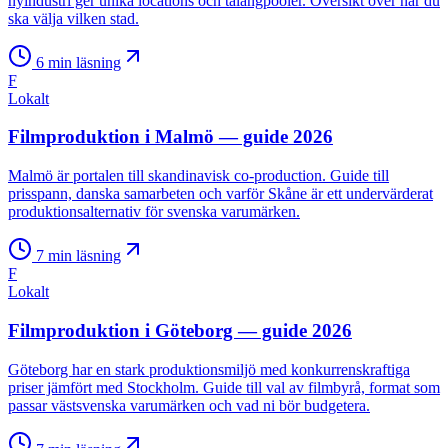
nyindustri ger unika locations och talangpooler. Översikt över när du
ska välja vilken stad.
6
min läsning
F
Lokalt
Filmproduktion i Malmö — guide 2026
Malmö är portalen till skandinavisk co-production. Guide till
prisspann, danska samarbeten och varför Skåne är ett undervärderat
produktionsalternativ för svenska varumärken.
7
min läsning
F
Lokalt
Filmproduktion i Göteborg — guide 2026
Göteborg har en stark produktionsmiljö med konkurrenskraftiga
priser jämfört med Stockholm. Guide till val av filmbyrå, format som
passar västsvenska varumärken och vad ni bör budgetera.