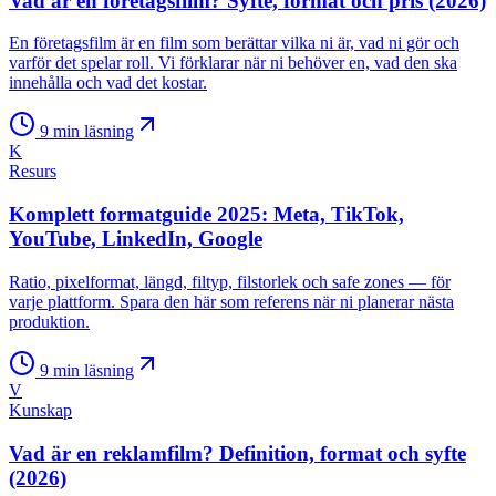
Vad är en företagsfilm? Syfte, format och pris (2026)
En företagsfilm är en film som berättar vilka ni är, vad ni gör och
varför det spelar roll. Vi förklarar när ni behöver en, vad den ska
innehålla och vad det kostar.
9
min läsning
K
Resurs
Komplett formatguide 2025: Meta, TikTok,
YouTube, LinkedIn, Google
Ratio, pixelformat, längd, filtyp, filstorlek och safe zones — för
varje plattform. Spara den här som referens när ni planerar nästa
produktion.
9
min läsning
V
Kunskap
Vad är en reklamfilm? Definition, format och syfte
(2026)