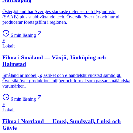
Östergötland har Sveriges starkaste defense- och flygindustri
(SAAB) plus snabbväxande tech. Översikt över när och hur ni
producerar företagsfilm i regionen.
6
min läsning
F
Lokalt
Filma i Småland — Växjö, Jönköping och
Halmstad
Småland är möbel-, glasriket och e-handelshuvudstad samtidigt.
Översikt över produktionsmiljöer och format som passar småländska
varumärken.
6
min läsning
F
Lokalt
Filma i Norrland — Umeå, Sundsvall, Luleå och
Gävle