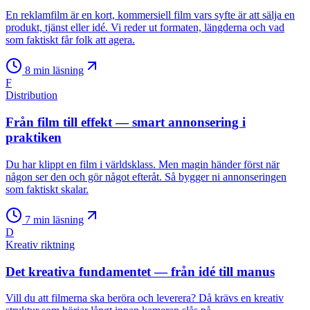
En reklamfilm är en kort, kommersiell film vars syfte är att sälja en
produkt, tjänst eller idé. Vi reder ut formaten, längderna och vad
som faktiskt får folk att agera.
8
min läsning
F
Distribution
Från film till effekt — smart annonsering i
praktiken
Du har klippt en film i världsklass. Men magin händer först när
någon ser den och gör något efteråt. Så bygger ni annonseringen
som faktiskt skalar.
7
min läsning
D
Kreativ riktning
Det kreativa fundamentet — från idé till manus
Vill du att filmerna ska beröra och leverera? Då krävs en kreativ