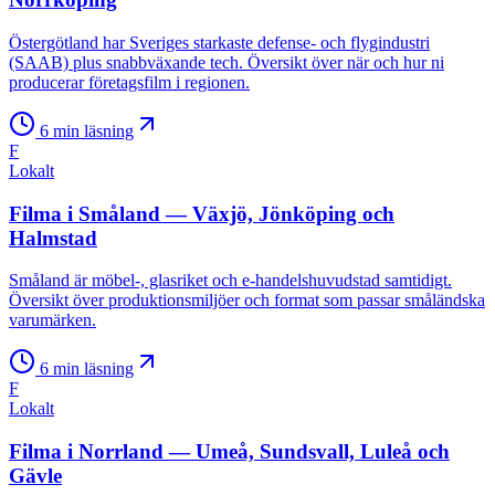
Östergötland har Sveriges starkaste defense- och flygindustri
(SAAB) plus snabbväxande tech. Översikt över när och hur ni
producerar företagsfilm i regionen.
6
min läsning
F
Lokalt
Filma i Småland — Växjö, Jönköping och
Halmstad
Småland är möbel-, glasriket och e-handelshuvudstad samtidigt.
Översikt över produktionsmiljöer och format som passar småländska
varumärken.
6
min läsning
F
Lokalt
Filma i Norrland — Umeå, Sundsvall, Luleå och
Gävle