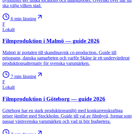
nyindustri ger unika locations och talangpooler. Översikt över när du
ska välja vilken stad.
6
min läsning
F
Lokalt
Filmproduktion i Malmö — guide 2026
Malmö är portalen till skandinavisk co-production. Guide till
prisspann, danska samarbeten och varför Skåne är ett undervärderat
produktionsalternativ för svenska varumärken.
7
min läsning
F
Lokalt
Filmproduktion i Göteborg — guide 2026
Göteborg har en stark produktionsmiljö med konkurrenskraftiga
priser jämfört med Stockholm. Guide till val av filmbyrå, format som
passar västsvenska varumärken och vad ni bör budgetera.