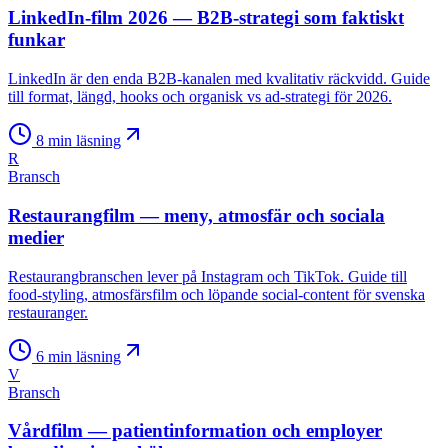
LinkedIn-film 2026 — B2B-strategi som faktiskt
funkar
LinkedIn är den enda B2B-kanalen med kvalitativ räckvidd. Guide
till format, längd, hooks och organisk vs ad-strategi för 2026.
8
min läsning
R
Bransch
Restaurangfilm — meny, atmosfär och sociala
medier
Restaurangbranschen lever på Instagram och TikTok. Guide till
food-styling, atmosfärsfilm och löpande social-content för svenska
restauranger.
6
min läsning
V
Bransch
Vårdfilm — patientinformation och employer