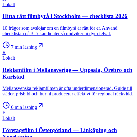
Lokalt
Hitta rätt filmbyrå i Stockholm — checklista 2026
10 frågor som avslöjar om en filmbyrå är rätt för er. Använd
checklistan på 3–5 kandidater så undviker ni dyra felval.
7
min läsning
R
Lokalt
Reklamfilm i Mellansverige — Uppsala, Örebro och
Karlstad
Mellansvenska reklamfilmen är ofta underdimensionerad. Guide till
städer, prisbild och hur ni producerar effektivt för regional räckvidd.
6
min läsning
F
Lokalt
Företagsfilm i Östergötland — Linköping och
Norrköping