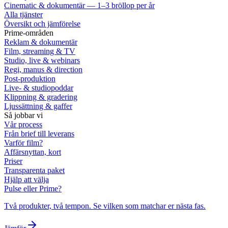
Cinematic & dokumentär — 1–3 bröllop per år
Alla tjänster
Översikt och jämförelse
Prime-områden
Reklam & dokumentär
Film, streaming & TV
Studio, live & webinars
Regi, manus & direction
Post-produktion
Live- & studiopoddar
Klippning & gradering
Ljussättning & gaffer
Så jobbar vi
Vår process
Från brief till leverans
Varför film?
Affärsnyttan, kort
Priser
Transparenta paket
Hjälp att välja
Pulse eller Prime?
Två produkter, två tempon. Se vilken som matchar er nästa fas.