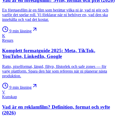
Vad är en företagsfilm? Syfte, format och pris (2026)
En företagsfilm är en film som berättar vilka ni är, vad ni gör och
varför det spelar roll. Vi förklarar när ni behöver en, vad den ska
innehålla och vad det kostar.
9
min läsning
K
Resurs
Komplett formatguide 2025: Meta, TikTok,
YouTube, LinkedIn, Google
Ratio, pixelformat, längd, filtyp, filstorlek och safe zones — för
varje plattform. Spara den här som referens när ni planerar nästa
produktion.
9
min läsning
V
Kunskap
Vad är en reklamfilm? Definition, format och syfte
(2026)