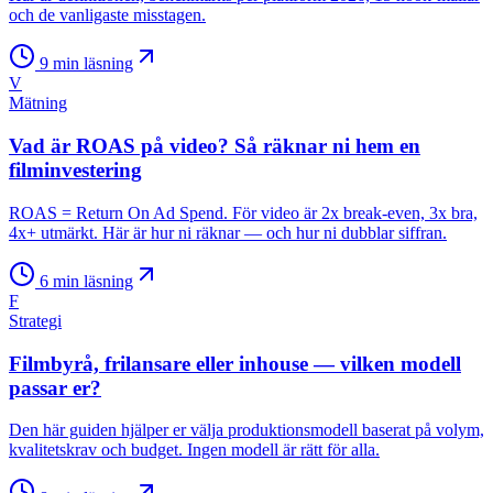
och de vanligaste misstagen.
9
min läsning
V
Mätning
Vad är ROAS på video? Så räknar ni hem en
filminvestering
ROAS = Return On Ad Spend. För video är 2x break-even, 3x bra,
4x+ utmärkt. Här är hur ni räknar — och hur ni dubblar siffran.
6
min läsning
F
Strategi
Filmbyrå, frilansare eller inhouse — vilken modell
passar er?
Den här guiden hjälper er välja produktionsmodell baserat på volym,
kvalitetskrav och budget. Ingen modell är rätt för alla.