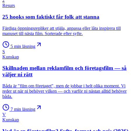
2
Resurs
25 hooks som faktiskt får folk att stanna
Färdiga öppningsrepliker att stjäla, anpassa eller låta inspirera till
manuset till nästa film. Sorterade efter syfte.
5
min läsning
S
Kunskap
Skillnaden mellan reklamfilm och företagsfilm — så
väljer ni rätt
Båda är "film om företaget", men de jobbar i helt olika moment. Vi
reder ut när ni behöver vilken — och varför ni nästan alltid behöver
båda.
7
min läsning
V
Kunskap