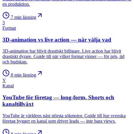
en produktion.
7
min läsning
3
Format
3D-animation vs live action — när välja vad
3D-animation har blivit drastiskt billigare. Live action har blivit
drastiskt dyrare. Guide till när vilket format vinner — för pris, tid
och budskap.
8
min läsning
Y
Kanal
YouTube för företag — long-form, Shorts och
kanaltillväxt
YouTube är världens näst största sökmotor. Guide till hur svenska
företag bygger en kanal som driver leads — inte bara views.