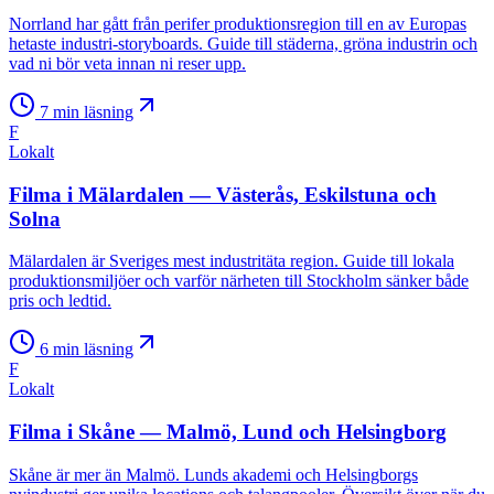
Norrland har gått från perifer produktionsregion till en av Europas
hetaste industri-storyboards. Guide till städerna, gröna industrin och
vad ni bör veta innan ni reser upp.
7
min läsning
F
Lokalt
Filma i Mälardalen — Västerås, Eskilstuna och
Solna
Mälardalen är Sveriges mest industritäta region. Guide till lokala
produktionsmiljöer och varför närheten till Stockholm sänker både
pris och ledtid.
6
min läsning
F
Lokalt
Filma i Skåne — Malmö, Lund och Helsingborg
Skåne är mer än Malmö. Lunds akademi och Helsingborgs