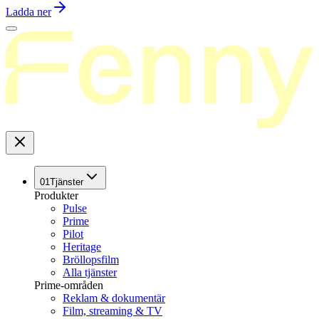
Ladda ner
01
Tjänster
Produkter
Pulse
Prime
Pilot
Heritage
Bröllopsfilm
Alla tjänster
Prime-områden
Reklam & dokumentär
Film, streaming & TV