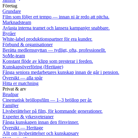
Jämför
Företag
Grundare
Film som följer ert tempo — innan ni är redo att pitcha.
Marknadsteam
Avlasta interna teamet och lansera kampanjer snabbare.
Byråer
White-label produktionspartner för era kunder.
Förbund & organisationer
Berätta medlemsnyttan — tydligt, ofta, professionellt.
SoMe-team
Konstant flöde av klipp som presterar i feeden.
Kunskapsöverföring (Heritage)
Fånga seniora medarbetares kunskap innan de går i pension.
Översikt — alla spår
Hitta er matchning
Privat & arv
Brudpar
Cinematisk bröllopsfilm — 1–3 bröllop per år.
Familjer
Livsberättelser på film, för kommande generationer.
Experter & yrkesveteraner
Fånga kunskapen innan den försvinner.
Översikt — Heritage
Allt om livsberättelser och kunskapsarv