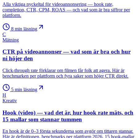
Alla viktiga nyckeltal för videoannonsering — hook rate,
completion, CTR, CPM, ROAS — och vad som är bra siffror per
plattform.
8
min läsning
C
Mätning
CTR på videoannonser — vad som är bra och hur
ni höjer den
Click-through rate förklarar om filmen får folk att agera. Här är
benchmarken per plattform och fyra saker som höjer CTR direkt.
5
min läsning
H
Kreativ
Hook (video) — vad det är, hur hook rate mäts, och
15 mallar som stannar tummen
En hook är de 0–3 första sekunderna som avgör om tittaren stannar.
Här är definitionen, benchmarks per plattform 2026, 15 hook-mallar