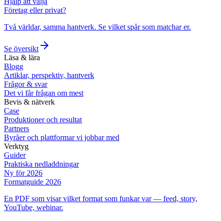
Hjälp att välja
Företag eller privat?
Två världar, samma hantverk. Se vilket spår som matchar er.
Se översikt
Läsa & lära
Blogg
Artiklar, perspektiv, hantverk
Frågor & svar
Det vi får frågan om mest
Bevis & nätverk
Case
Produktioner och resultat
Partners
Byråer och plattformar vi jobbar med
Verktyg
Guider
Praktiska nedladdningar
Ny för 2026
Formatguide 2026
En PDF som visar vilket format som funkar var — feed, story,
YouTube, webinar.