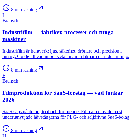
8
min läsning
I
Bransch
Industrifilm — fabriker, processer och tunga
maskiner
Industrifilm är hantverk: ljus, säkerhet, drönare och precision i
timing. Guide till vad ni bör veta innan ni filmar i en industrimiljö.
8
min läsning
F
Bransch
Filmproduktion för SaaS-företag — vad funkar
2026
SaaS säljs på demo, trial och förtroende. Film är en av de mest
underutnyttjade hävstängerna för PLG- och säljdrivna SaaS-bolag.
8
min läsning
H