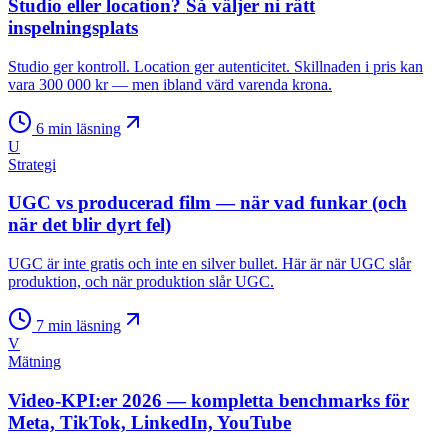
Studio eller location? Så väljer ni rätt
inspelningsplats
Studio ger kontroll. Location ger autenticitet. Skillnaden i pris kan
vara 300 000 kr — men ibland värd varenda krona.
6
min läsning
U
Strategi
UGC vs producerad film — när vad funkar (och
när det blir dyrt fel)
UGC är inte gratis och inte en silver bullet. Här är när UGC slår
produktion, och när produktion slår UGC.
7
min läsning
V
Mätning
Video-KPI:er 2026 — kompletta benchmarks för
Meta, TikTok, LinkedIn, YouTube