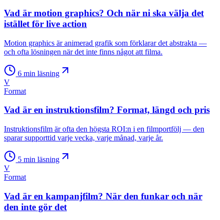
Vad är motion graphics? Och när ni ska välja det
istället för live action
Motion graphics är animerad grafik som förklarar det abstrakta —
och ofta lösningen när det inte finns något att filma.
6
min läsning
V
Format
Vad är en instruktionsfilm? Format, längd och pris
Instruktionsfilm är ofta den högsta ROI:n i en filmportfölj — den
sparar supporttid varje vecka, varje månad, varje år.
5
min läsning
V
Format
Vad är en kampanjfilm? När den funkar och när
den inte gör det