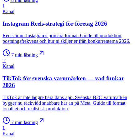
8
min läsning
I
Kanal
Instagram Reels-strategi för företag 2026
Reels är nu Instagrams primära format. Guide till produktion,
postningsfrekvens och hur ni skiljer er från konkurrenterna 2026.
7
min läsning
T
Kanal
TikTok för svenska varumärken — vad funkar
2026
TikTok är inte längre bara dans-app. Svenska B2C-varumärken
bygger nu räckvidd snabbare här än på Meta. Guide till format,
tonalitet och realistisk produktion.
7
min läsning
L
Kanal