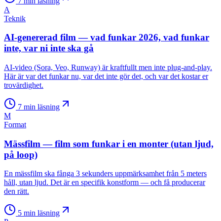
7
min läsning
A
Teknik
AI-genererad film — vad funkar 2026, vad funkar
inte, var ni inte ska gå
AI-video (Sora, Veo, Runway) är kraftfullt men inte plug-and-play.
Här är var det funkar nu, var det inte gör det, och var det kostar er
trovärdighet.
7
min läsning
M
Format
Mässfilm — film som funkar i en monter (utan ljud,
på loop)
En mässfilm ska fånga 3 sekunders uppmärksamhet från 5 meters
håll, utan ljud. Det är en specifik konstform — och få producerar
den rätt.
5
min läsning