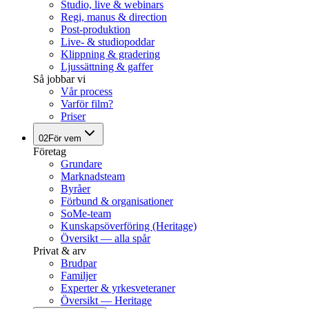
Studio, live & webinars
Regi, manus & direction
Post-produktion
Live- & studiopoddar
Klippning & gradering
Ljussättning & gaffer
Så jobbar vi
Vår process
Varför film?
Priser
02
För vem
Företag
Grundare
Marknadsteam
Byråer
Förbund & organisationer
SoMe-team
Kunskapsöverföring (Heritage)
Översikt — alla spår
Privat & arv
Brudpar
Familjer
Experter & yrkesveteraner
Översikt — Heritage