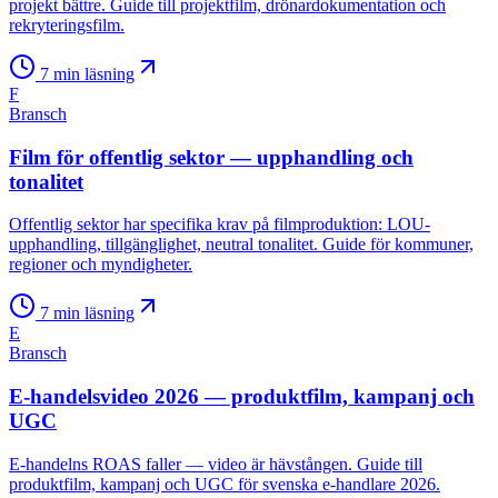
projekt bättre. Guide till projektfilm, drönardokumentation och
rekryteringsfilm.
7
min läsning
F
Bransch
Film för offentlig sektor — upphandling och
tonalitet
Offentlig sektor har specifika krav på filmproduktion: LOU-
upphandling, tillgänglighet, neutral tonalitet. Guide för kommuner,
regioner och myndigheter.
7
min läsning
E
Bransch
E-handelsvideo 2026 — produktfilm, kampanj och
UGC
E-handelns ROAS faller — video är hävstången. Guide till
produktfilm, kampanj och UGC för svenska e-handlare 2026.