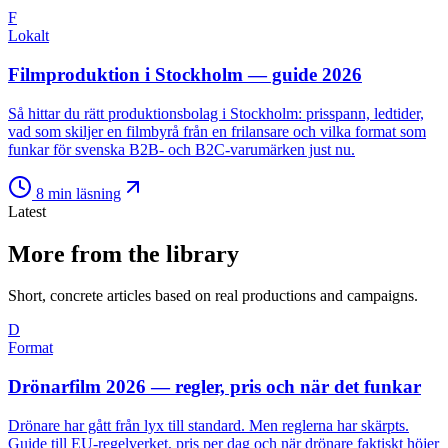
F
Lokalt
Filmproduktion i Stockholm — guide 2026
Så hittar du rätt produktionsbolag i Stockholm: prisspann, ledtider,
vad som skiljer en filmbyrå från en frilansare och vilka format som
funkar för svenska B2B- och B2C-varumärken just nu.
8
min läsning
Latest
More from the library
Short, concrete articles based on real productions and campaigns.
D
Format
Drönarfilm 2026 — regler, pris och när det funkar
Drönare har gått från lyx till standard. Men reglerna har skärpts.
Guide till EU-regelverket, pris per dag och när drönare faktiskt höjer