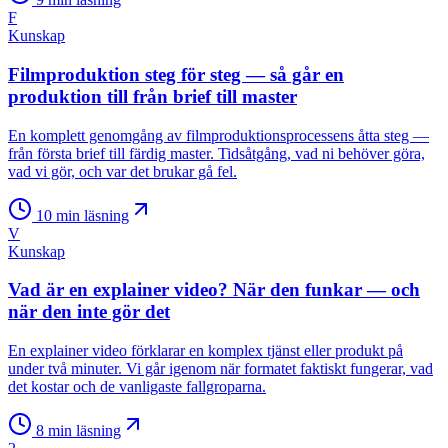
F
Kunskap
Filmproduktion steg för steg — så går en
produktion till från brief till master
En komplett genomgång av filmproduktionsprocessens åtta steg —
från första brief till färdig master. Tidsåtgång, vad ni behöver göra,
vad vi gör, och var det brukar gå fel.
10
min läsning
V
Kunskap
Vad är en explainer video? När den funkar — och
när den inte gör det
En explainer video förklarar en komplex tjänst eller produkt på
under två minuter. Vi går igenom när formatet faktiskt fungerar, vad
det kostar och de vanligaste fallgroparna.
8
min läsning