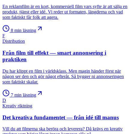
En reklamfilm är en kort, kommersiell film vars syfte är att sälja en
produkt, tjänst eller idé. Vi reder ut formaten, längderna och vad
som faktiskt får folk att agera.
8
min läsning
F
Distribution
Från film till effekt — smart annonsering i
praktiken
Du har klippt en film i världsklass. Men magin händer först när
någon ser den och gör något efteråt. Så bygger ni annonseringen
som faktiskt skalar.
7
min läsning
D
Kreativ riktning
Det kreativa fundamentet — från idé till manus
Vill du att filmerna ska beröra och leverera? Då krävs en kreativ