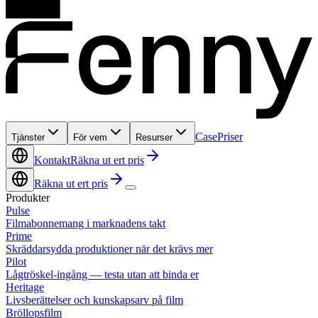
Case
Priser
Tjänster
För vem
Resurser
Kontakt
Räkna ut ert pris
Räkna ut ert pris
Produkter
Pulse
Filmabonnemang i marknadens takt
Prime
Skräddarsydda produktioner när det krävs mer
Pilot
Lågtröskel-ingång — testa utan att binda er
Heritage
Livsberättelser och kunskapsarv på film
Bröllopsfilm