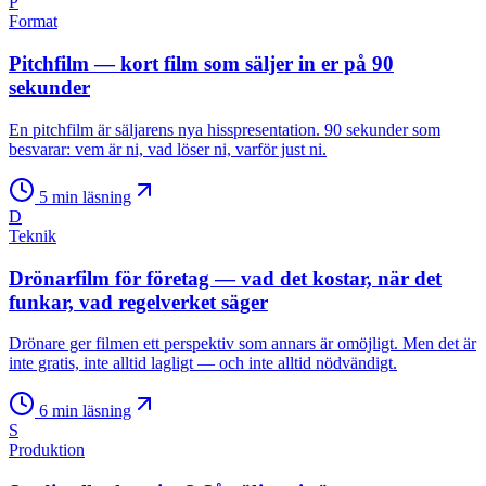
P
Format
Pitchfilm — kort film som säljer in er på 90
sekunder
En pitchfilm är säljarens nya hisspresentation. 90 sekunder som
besvarar: vem är ni, vad löser ni, varför just ni.
5
min läsning
D
Teknik
Drönarfilm för företag — vad det kostar, när det
funkar, vad regelverket säger
Drönare ger filmen ett perspektiv som annars är omöjligt. Men det är
inte gratis, inte alltid lagligt — och inte alltid nödvändigt.
6
min läsning
S
Produktion