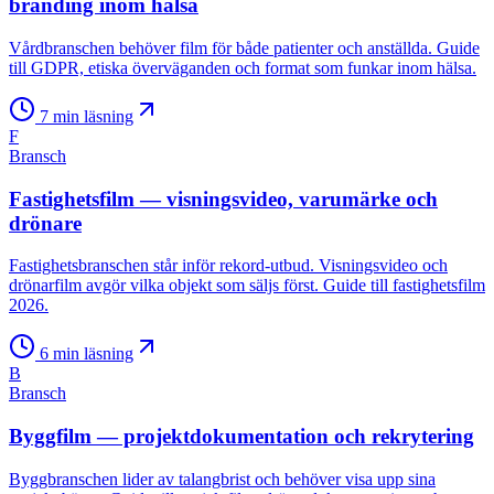
branding inom hälsa
Vårdbranschen behöver film för både patienter och anställda. Guide
till GDPR, etiska överväganden och format som funkar inom hälsa.
7
min läsning
F
Bransch
Fastighetsfilm — visningsvideo, varumärke och
drönare
Fastighetsbranschen står inför rekord-utbud. Visningsvideo och
drönarfilm avgör vilka objekt som säljs först. Guide till fastighetsfilm
2026.
6
min läsning
B
Bransch
Byggfilm — projektdokumentation och rekrytering
Byggbranschen lider av talangbrist och behöver visa upp sina