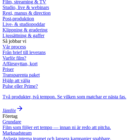
Film, streaming & TV
Studio, live & webinars
Regi, manus & direction
Post-produktion
Live- & studiopoddar
Klippning & gradering
Ljussättning & gaffer
Så jobbar vi
Vår process
Från brief till leverans
Varför film?
Affärsnyttan, kort
Priser
Transparenta paket
Hjälp att välja
Pulse eller Prime?
Två produkter, två tempon. Se vilken som matchar er nästa fas.
Jämför
Företag
Grundare
Film som följer ert tempo — innan ni är redo att pitcha.
Marknadsteam
Avlasta interna teamet och lansera kampanjer snabbare.