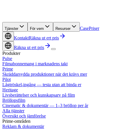
Case
Priser
Tjänster
För vem
Resurser
Kontakt
Räkna ut ert pris
Räkna ut ert pris
Produkter
Pulse
Filmabonnemang i marknadens takt
Prime
Skräddarsydda produktioner när det krävs mer
Pilot
Lågtröskel-ingång — testa utan att binda er
Heritage
Livsberättelser och kunskapsarv på film
Bröllopsfilm
Cinematic & dokumentär — 1–3 bröllop per år
Alla tjänster
Översikt och jämförelse
Prime-områden
Reklam & dokumentär