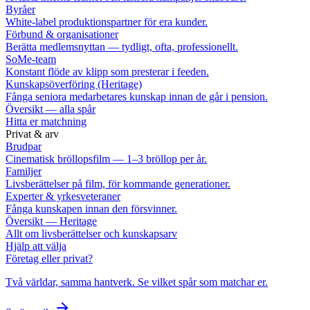
Byråer
White-label produktionspartner för era kunder.
Förbund & organisationer
Berätta medlemsnyttan — tydligt, ofta, professionellt.
SoMe-team
Konstant flöde av klipp som presterar i feeden.
Kunskapsöverföring (Heritage)
Fånga seniora medarbetares kunskap innan de går i pension.
Översikt — alla spår
Hitta er matchning
Privat & arv
Brudpar
Cinematisk bröllopsfilm — 1–3 bröllop per år.
Familjer
Livsberättelser på film, för kommande generationer.
Experter & yrkesveteraner
Fånga kunskapen innan den försvinner.
Översikt — Heritage
Allt om livsberättelser och kunskapsarv
Hjälp att välja
Företag eller privat?
Två världar, samma hantverk. Se vilket spår som matchar er.